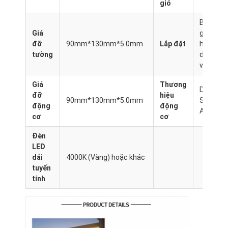
gió
Pergola hạng nhẹ
Bao
Bức tường che nắng điện
Giá
gồm
đỡ
90mm*130mm*5.0mm
Lắp đặt
hướng
Khu vườn xe hơi
tường
dẫn và
video
Mành theo dõi Zip
Giá
Thương
DOOYA
đỡ
hiệu
Pergola Louver nhôm nâng cấp
90mm*130mm*5.0mm
SOMFY
động
động
A-OK
cơ
cơ
phụ kiện mái hiên
Đèn
LED
dải
4000K (Vàng) hoặc khác
tuyến
tính