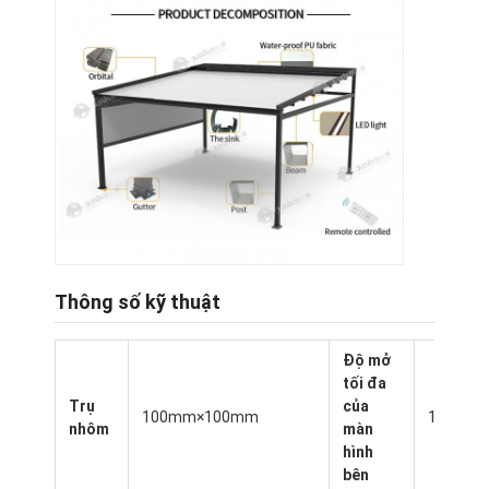
Thông số kỹ thuật
Độ mở
Nhà
tối đa
Trụ
của
Sản phẩm
100mm×100mm
10M
nhôm
màn
hình
Video
bên