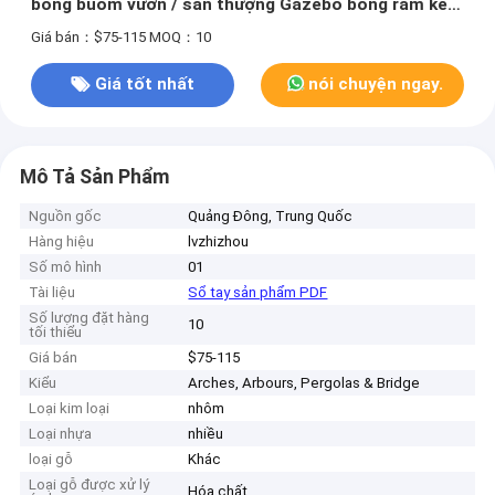
bóng buồm vườn / sân thượng Gazebo bóng râm kéo
ra
Giá bán：$75-115
MOQ：10
Giá tốt nhất
nói chuyện ngay.
Mô Tả Sản Phẩm
Nguồn gốc
Quảng Đông, Trung Quốc
Hàng hiệu
lvzhizhou
Số mô hình
01
Tài liệu
Sổ tay sản phẩm PDF
Số lượng đặt hàng
10
tối thiểu
Giá bán
$75-115
Kiểu
Arches, Arbours, Pergolas & Bridge
Loại kim loại
nhôm
Loại nhựa
nhiều
loại gỗ
Khác
Loại gỗ được xử lý
Hóa chất