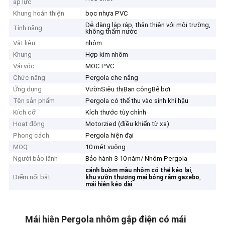
áp lực
Khung hoàn thiện
bọc nhựa PVC
Dễ dàng lắp ráp, thân thiện với môi trường,
Tính năng
không thấm nước
Vật liệu
nhôm
Khung
Hợp kim nhôm
Vải vóc
MỌC PVC
Chức năng
Pergola che nắng
Ứng dụng
VườnSiêu thịBan côngBể bơi
Tên sản phẩm
Pergola có thể thu vào sinh khí hậu
Kích cỡ
Kích thước tùy chỉnh
Hoạt động
Motorzied (điều khiển từ xa)
Phong cách
Pergola hiện đại
MOQ
10 mét vuông
Người bảo lãnh
Bảo hành 3-10 năm/ Nhôm Pergola
,
cánh buồm màu nhôm có thể kéo lại
Điểm nổi bật:
,
khu vườn thương mại bóng râm gazebo
mái hiên kéo dài
Mái hiên Pergola nhôm gập điện có mái