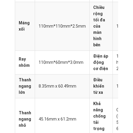
Về chúng tôi
Chiều
rộng
Chuyến tham quan nhà máy
tối đa
Máng
110mm*110mm*2.5mm
của
12M
xối
Kiểm soát chất lượng
màn
hình
Tin tức
bên
Điện áp
110V
nói chuyện ngay.
Ray
110mm*60mm*3.0mm
động
hoặc
nhôm
cơ điện
220V
Thanh
Điều
Pergola có màn cửa nhôm
ngang
8.35mm x 60.49mm
khiển
1 kênh
lớn
từ xa
Pergola nhôm cơ giới
Khả
năng
Cấp 6
Pergola vải kéo lại
Thanh
chống
(lên đến
ngang
45.16mm x 61.2mm
tải
50-
mái hiên có thể thu vào
nhỏ
trọng
60km/h)