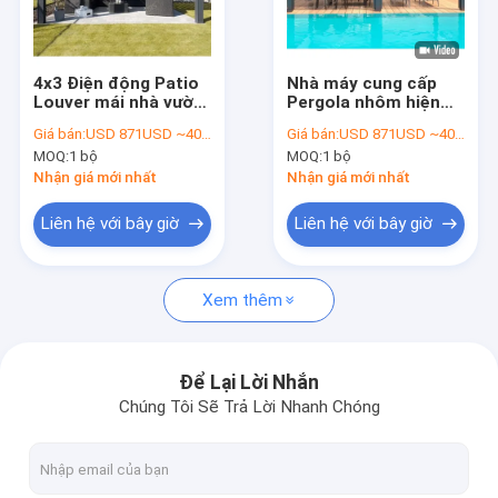
Về chúng tôi
Chuyến tham quan nhà máy
4x3 Điện động Patio
Nhà máy cung cấp
Louver mái nhà vườn
Pergola nhôm hiện
Kiểm soát chất lượng
Gazebo ngoài trời
đại với các tấm lót
Giá bán:
USD 871USD ~4000USD or more based on the sizes
Giá bán:
USD 871USD ~4000USD or more based on the sizes
nhôm Louvered
điện loại hạng nặng
MOQ:
1 bộ
MOQ:
1 bộ
Pergola cho biệt thự
Tin tức
Nhận giá mới nhất
Nhận giá mới nhất
nói chuyện ngay.
Liên hệ với bây giờ
Liên hệ với bây giờ
Xem thêm
Pergola có màn cửa nhôm
Pergola nhôm cơ giới
Để Lại Lời Nhắn
Chúng Tôi Sẽ Trả Lời Nhanh Chóng
Pergola vải kéo lại
mái hiên có thể thu vào