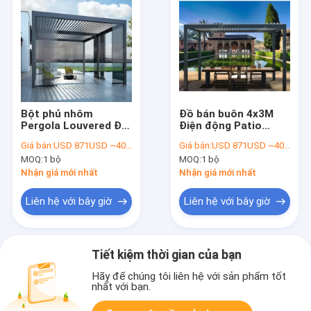
Bột phủ nhôm
Đồ bán buôn 4x3M
Pergola Louvered Địa
Điện động Patio
chỉ Địa chỉ Địa chỉ
Louver mái nhà vườn
Giá bán:
USD 871USD ~4000USD or more based on the sizes
Giá bán:
USD 871USD ~4000USD or more based on the sizes
Địa chỉ Địa chỉ Địa
Gazebo ngoài trời
MOQ:
1 bộ
MOQ:
1 bộ
chỉ
nhôm Louvered
Pergola cho biệt thự
Nhận giá mới nhất
Nhận giá mới nhất
Liên hệ với bây giờ
Liên hệ với bây giờ
Tiết kiệm thời gian của bạn
Hãy để chúng tôi liên hệ với sản phẩm tốt
nhất với bạn.