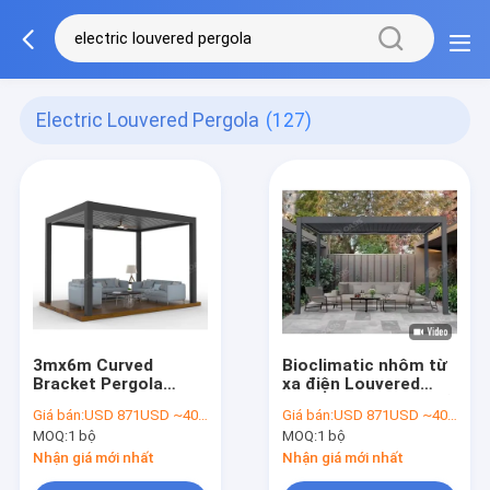
Electric Louvered Pergola
(127)
3mx6m Curved
Bioclimatic nhôm từ
Bracket Pergola
xa điện Louvered
Aluminium Gazebo
Pergola chống gió dễ
Giá bán:
USD 871USD ~4000USD or more based on the sizes
Giá bán:
USD 871USD ~4000USD or more based on the sizes
Với Bề Nhà Điện
dàng lắp ráp
MOQ:
1 bộ
MOQ:
1 bộ
Nhận giá mới nhất
Nhận giá mới nhất