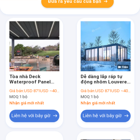
Đưa ra yêu cầu của bạn
Tòa nhà Deck
Dễ dàng lắp ráp tự
Waterproof Panel
động nhôm Louvered
Điện có thể điều
Pergola cho sân vườn
Giá bán:
USD 871USD ~4000USD or more based on the sizes
Giá bán:
USD 871USD ~4000USD or more based on the sizes
chỉnh Louver Mặt trời
sân thượng
MOQ:
1 bộ
MOQ:
1 bộ
Gazebo Bioclimatic
nhôm Louvered
Nhận giá mới nhất
Nhận giá mới nhất
Pergola cho biệt thự
Liên hệ với bây giờ
Liên hệ với bây giờ