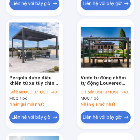
Liên hệ với bây giờ
Liên hệ với bây giờ
Pergola được điều
Vườn tự đứng nhôm
khiển từ xa tùy chỉnh
tự động Louvered
với khung nhôm
Pergola 100% chống
Giá bán:
USD 871USD ~4000USD or more based on the sizes
Giá bán:
USD 871USD ~4000USD or more based on the sizes
1.6mm ~ 2.1mm
nước hạng nặng
MOQ:
1 bộ
MOQ:
1 bộ
nhiệm vụ
Nhận giá mới nhất
Nhận giá mới nhất
Liên hệ với bây giờ
Liên hệ với bây giờ