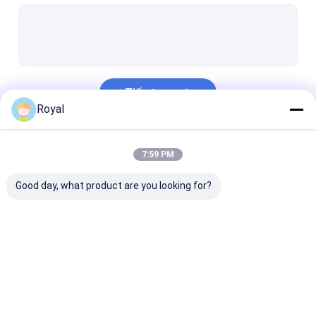
Pergola hạng nhẹ
Bức tường che nắng điện
Khu vườn xe hơi
Tiếp tục
Mành theo dõi Zip
Royal
Pergola Louver nhôm nâng cấp
Danh Mục Của Chúng Tôi
7:59 PM
phụ kiện mái hiên
Good day, what product are you looking for?
Pergola có màn cửa
Pergola nhôm cơ
Pergola vải kéo
nhôm
giới