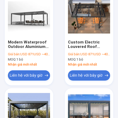
Modern Waterproof
Custom Electric
Outdoor Aluminium
Louvered Roof
Gazebo Pergola Điện
Pergolas Kits Garden
Giá bán:
USD 871USD ~4000USD or more based on the sizes
Giá bán:
USD 871USD ~4000USD or more based on the sizes
Aluminium Louvered
Gazebo Opening
MOQ:
1 bộ
MOQ:
1 bộ
Pergola Đối với biệt
Roof Aluminum
thự
Louvered Pergola
Nhận giá mới nhất
Nhận giá mới nhất
Cho biệt thự
Liên hệ với bây giờ
Liên hệ với bây giờ
Nhà
Sản phẩm
Video