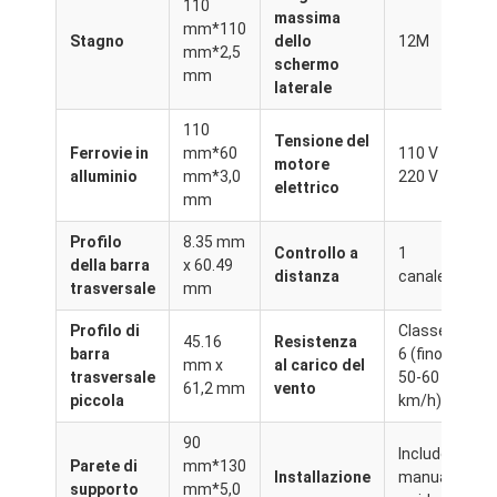
110
massima
Di noi
mm*110
Stagno
dello
12M
mm*2,5
schermo
Visita alla fabbrica
mm
laterale
Controllo della qualità
110
Tensione del
Ferrovie in
mm*60
110 V o
motore
Notizie
alluminio
mm*3,0
220 V
elettrico
mm
Parla adesso.
Profilo
8.35 mm
Controllo a
1
della barra
x 60.49
distanza
canale
trasversale
mm
Pergola Louvered di alluminio
Profilo di
Classe
45.16
Resistenza
barra
6 (fino a
Pergola di alluminio motorizzata
mm x
al carico del
trasversale
50-60
61,2 mm
vento
piccola
km/h)
Pergola in tessuto trasportabile
90
Include
Tenda ritrattabile
Parete di
mm*130
Installazione
manuali
supporto
mm*5,0