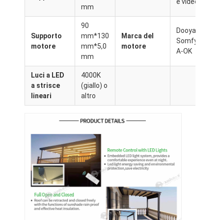
e video
Pergola leggera
mm
90
Avvolgente elettrico per ombrelloni
Dooya
Supporto
mm*130
Marca del
Somfy
motore
mm*5,0
motore
Carport per giardini
A-OK
mm
Ciechi della pista dello zip
Luci a LED
4000K
a strisce
(giallo) o
Pergola di lamina di alluminio aggiornata
lineari
altro
Accessori della tenda