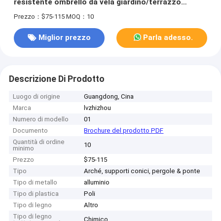
resistente ombrello da vela giardino/terrazzo
gazebo ombrello retrattile
Prezzo：$75-115
MOQ：10
Miglior prezzo
Parla adesso.
Descrizione Di Prodotto
Luogo di origine
Guangdong, Cina
Marca
lvzhizhou
Numero di modello
01
Documento
Brochure del prodotto PDF
Quantità di ordine
10
minimo
Prezzo
$75-115
Tipo
Arché, supporti conici, pergole & ponte
Tipo di metallo
alluminio
Tipo di plastica
Poli
Tipo di legno
Altro
Tipo di legno
Chimico