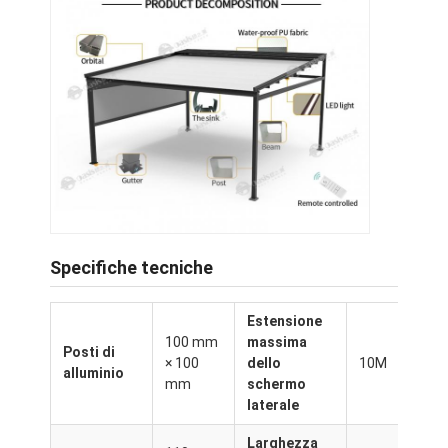
Specifiche tecniche
Estensione
Casa.
100 mm
massima
Posti di
× 100
dello
10M
alluminio
Prodotti
mm
schermo
laterale
Video
Larghezza