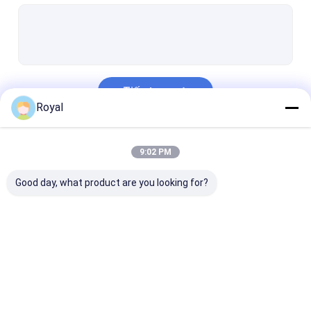
Pergola hạng nhẹ
Bức tường che nắng điện
Khu vườn xe hơi
Tiếp tục
Mành theo dõi Zip
Royal
Pergola Louver nhôm nâng cấp
Danh Mục Của Chúng Tôi
9:02 PM
phụ kiện mái hiên
Good day, what product are you looking for?
Pergola có màn cửa
Pergola nhôm cơ
Pergola vải kéo
nhôm
giới