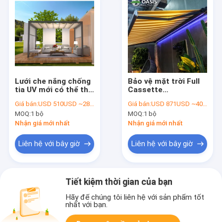
Lưới che nắng chống
Bảo vệ mặt trời Full
tia UV mới có thể thu
Cassette
vào được, có thể thu
Retractable Awning
Giá bán:
USD 510USD ~2800USD or more based on the sizes
Giá bán:
USD 871USD ~4000USD or more based on the sizes
gọn, mái che mưa,
With Folding Arm
MOQ:
1 bộ
MOQ:
1 bộ
mái hiên
Custom Made Color
Nhận giá mới nhất
Nhận giá mới nhất
Liên hệ với bây giờ
Liên hệ với bây giờ
Tiết kiệm thời gian của bạn
Hãy để chúng tôi liên hệ với sản phẩm tốt
nhất với bạn.