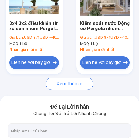
Về chúng tôi
Chuyến tham quan nhà máy
3x4 3x2 điều khiển từ
Kiểm soát nước Động
xa sàn nhôm Pergola
cơ Pergola nhôm
Kiểm soát chất lượng
với mái vòm kéo ra
4x5m 4x6m thiết kế
Giá bán:
USD 871USD ~4000USD or more based on the sizes
Giá bán:
USD 871USD ~4000USD or more based on the sizes
phong cách hiện đại
châu Âu cho biệt thự
MOQ:
1 bộ
MOQ:
1 bộ
Tin tức
Nhận giá mới nhất
Nhận giá mới nhất
nói chuyện ngay.
Liên hệ với bây giờ
Liên hệ với bây giờ
Xem thêm
Pergola có màn cửa nhôm
Pergola nhôm cơ giới
Để Lại Lời Nhắn
Chúng Tôi Sẽ Trả Lời Nhanh Chóng
Pergola vải kéo lại
mái hiên có thể thu vào