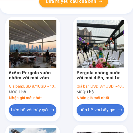
Đưa ra yêu cầu của bạn
6x6m Pergola vườn
Pergola chống nước
nhôm với mái vòm
với mái điện, mái tự
kéo ra Khách hàng
động Pergola chống
Giá bán:
USD 871USD ~4000USD or more based on the sizes
Giá bán:
USD 871USD ~4000USD or more based on the sizes
chống mưa
mưa
MOQ:
1 bộ
MOQ:
1 bộ
Nhận giá mới nhất
Nhận giá mới nhất
Liên hệ với bây giờ
Liên hệ với bây giờ