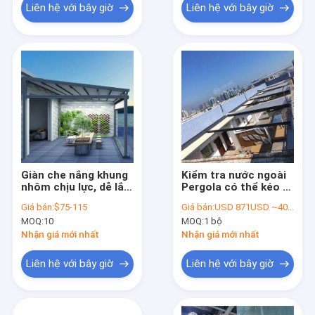
Liên hệ với bây giờ
Liên hệ với bây giờ
Giàn che nắng khung
Kiểm tra nước ngoài
nhôm chịu lực, dễ lắp
Pergola có thể kéo ra
đặt - Mái che nắng có
với mái che nắng mái
Giá bán:
$75-115
Giá bán:
USD 871USD ~4000USD or more based on the sizes
thể thu vào cho sân
tự động
MOQ:
10
MOQ:
1 bộ
thượng & sân sau
Nhận giá mới nhất
Nhận giá mới nhất
Liên hệ với bây giờ
Liên hệ với bây giờ