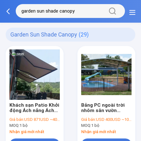
Garden Sun Shade Canopy
(29)
Khách sạn Patio Khởi
Bảng PC ngoài trời
động Ách nắng Ách
nhôm sân vườn
nắng Canopy Đơn vị
Carports đứng tự do
Giá bán:
USD 871USD ~4000USD or more based on the sizes
Giá bán:
USD 400USD ~1000USD or more based on the sizes
kích thước màu sắc
để che nắng
MOQ:
1 bộ
MOQ:
1 bộ
Nhận giá mới nhất
Nhận giá mới nhất