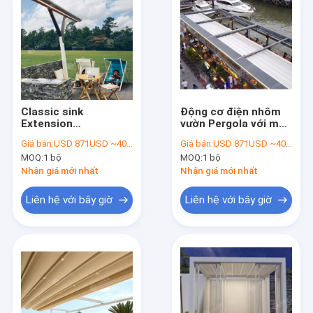
Classic sink
Động cơ điện nhôm
Extension
vườn Pergola với mái
Retractable Canopy
hiên có thể kéo ra
Giá bán:
USD 871USD ~4000USD or more based on the sizes
Giá bán:
USD 871USD ~4000USD or more based on the sizes
Shade Cover Cho sàn
kích thước tùy chỉnh
MOQ:
1 bộ
MOQ:
1 bộ
nhà dân cư
Nhận giá mới nhất
Nhận giá mới nhất
Liên hệ với bây giờ
Liên hệ với bây giờ
Nhà
Sản phẩm
Video