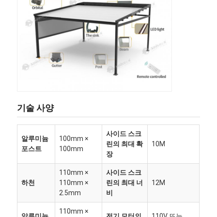
기술 사양
사이드 스크
알루미늄
100mm ×
린의 최대 확
10M
포스트
100mm
장
집
110mm ×
사이드 스크
하천
110mm ×
린의 최대 너
12M
제품
2.5mm
비
비디오
110mm ×
알루미늄
전기 모터의
110V 또는