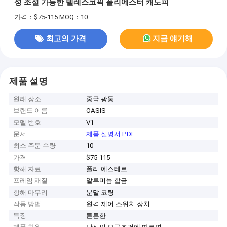
성 조절 가능한 텔레스코픽 폴리에스터 캐노피
가격：$75-115
MOQ：10
최고의 가격
지금 얘기해
제품 설명
원래 장소
중국 광둥
브랜드 이름
OASIS
모델 번호
V1
문서
제품 설명서 PDF
최소 주문 수량
10
가격
$75-115
항해 자료
폴리 에스테르
프레임 재질
알루미늄 합금
항해 마무리
분말 코팅
작동 방법
원격 제어 스위치 장치
특징
튼튼한