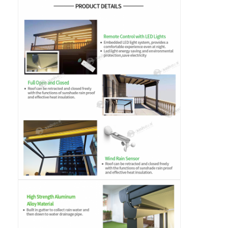
가벼운 용량 페르골라
전기 태양 보호막
가든 카포트
Zip 트랙 블라인드
업그레이드 된 알루미늄 루버 페르골라
아우닝 부속물