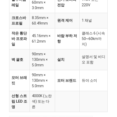
60mm ×
우리 에 관한 것
레일
전압
220V
3.0mm
공장 투어
크로스바
8.35mm ×
원격 제어
1 채널
프로필
60.49mm
품질 관리
작은 횡단
클래스 6 (시속
45.16mm ×
바람 부하 저
바 프로파
50~60km까
뉴스
61.2mm
항
일
지)
지금 얘기해
90mm ×
설명서 및 비디
벽 괄호
130mm ×
설치
오 포함
5.0mm
알루미늄 지붕창 담쟁이 등으로 덮인 정자
90mm ×
모터 브래
130mm ×
모터 브랜드
듀야 소미
킷
자동화된 알루미늄 담쟁이 등으로 덮인 정자
5.0mm
선형 스트
4000K (노란
뻗을 수 있는 직물 페르골라
립 LED 조
색) 또는 다
명
른
신축 차양