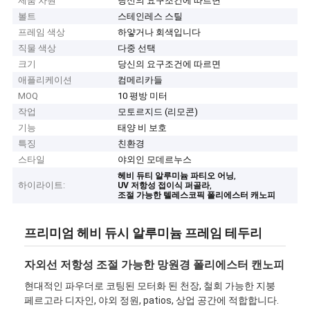
제품 차원
당신의 요구조건에 따르면
볼트
스테인레스 스틸
프레임 색상
하얗거나 회색입니다
직물 색상
다중 선택
크기
당신의 요구조건에 따르면
애플리케이션
컴메리카들
MOQ
10 평방 미터
작업
모토르지드 (리모콘)
기능
태양 비 보호
특징
친환경
스타일
야외인 모데르누스
,
헤비 듀티 알루미늄 파티오 어닝
하이라이트:
,
UV 저항성 접이식 퍼골라
조절 가능한 텔레스코픽 폴리에스터 캐노피
프리미엄 헤비 듀시 알루미늄 프레임 테두리
자외선 저항성 조절 가능한 망원경 폴리에스터 캔노피
현대적인 파우더로 코팅된 모터화 된 천장, 철회 가능한 지붕
페르고라 디자인, 야외 정원, patios, 상업 공간에 적합합니다.