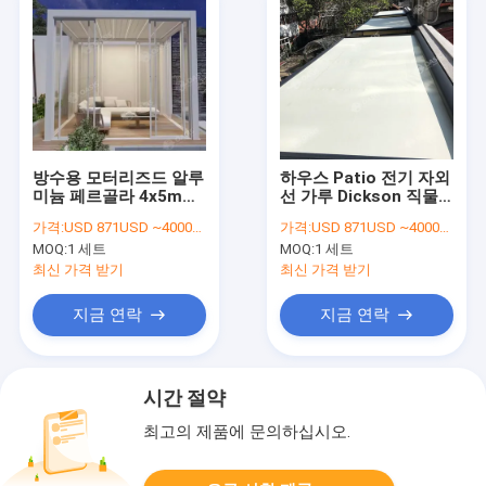
방수용 모터리즈드 알루
하우스 Patio 전기 자외
미늄 페르골라 4x5m
선 가루 Dickson 직물
4x6m 유럽 디자인
Saulenda 스페인 직물
가격:
USD 871USD ~4000USD or more based on the sizes
가격:
USD 871USD ~4000USD or more based on the sizes
MOQ:
1 세트
MOQ:
1 세트
최신 가격 받기
최신 가격 받기
지금 연락
지금 연락
시간 절약
최고의 제품에 문의하십시오.