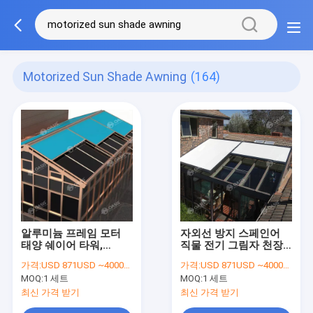
Motorized Sun Shade Awning
(164)
알루미늄 프레임 모터
자외선 방지 스페인어
태양 쉐이어 타워,
직물 전기 그림자 천장,
2x2.5m 전기 태양 쉐이
자동 모터 태양 그림자
가격:
USD 871USD ~4000USD or more based on the sizes
가격:
USD 871USD ~4000USD or more based on the sizes
어
천장
MOQ:
1 세트
MOQ:
1 세트
최신 가격 받기
최신 가격 받기