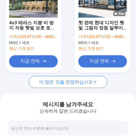
우리 에 관한 것
공장 투어
4x3 테라스 지붕 비 방
핫 판매 현대 디자인 햇
지 자동 햇빛 보호 로버
빛 그림자 정원 알루미
품질 관리
알루미늄 로버 페르골라
늄 지붕
가격:
USD 871USD ~4000USD or more based on the sizes
가격:
USD 871USD ~4000USD or more based on the sizes
MOQ:
1 세트
MOQ:
1 세트
뉴스
최신 가격 받기
최신 가격 받기
지금 얘기해
지금 연락
지금 연락
더 많은 것을 전망하십시오
알루미늄 지붕창 담쟁이 등으로 덮인 정자
자동화된 알루미늄 담쟁이 등으로 덮인 정자
메시지를 남겨주세요
신속하게 답변 드리겠습니다
뻗을 수 있는 직물 페르골라
신축 차양