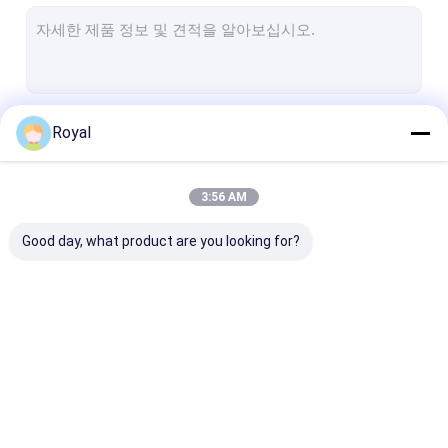
가벼운 용량 페르골라
전기 태양 보호막
가든 카포트
계속하다
Royal
Zip 트랙 블라인드
업그레이드 된 알루미늄 루버 페르골라
3:56 AM
우리의 카테고리
아우닝 부속물
Good day, what product are you looking for?
알루미늄 지붕창 담쟁이
자동화된 알루미늄 담쟁
뻗을 수 있는 직
등으로 덮인 정자
이 등으로 덮인 정자
골라