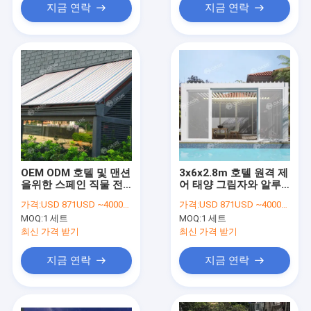
지금 연락
지금 연락
OEM ODM 호텔 및 맨션
3x6x2.8m 호텔 원격 제
을위한 스페인 직물 전
어 태양 그림자와 알루
기 자외선 천장
미늄 류버드 페르골라
가격:
USD 871USD ~4000USD or more based on the sizes
가격:
USD 871USD ~4000USD or more based on the sizes
MOQ:
1 세트
MOQ:
1 세트
최신 가격 받기
최신 가격 받기
지금 연락
지금 연락