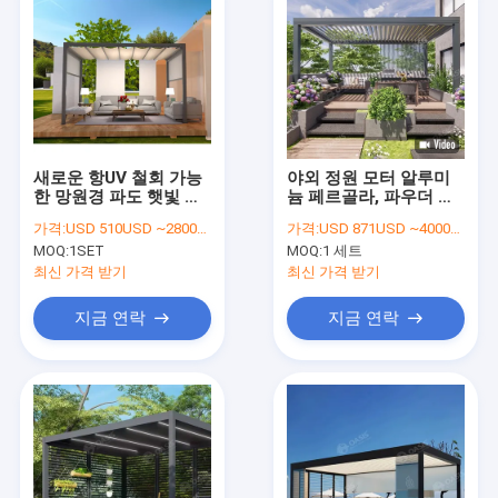
새로운 항UV 철회 가능
야외 정원 모터 알루미
한 망원경 파도 햇빛 빗
늄 페르골라, 파우더 코
방울 망원경 빗방울 천
팅 자동 지붕 페르골라
가격:
USD 510USD ~2800USD or more based on the sizes
가격:
USD 871USD ~4000USD or more based on the sizes
막 선반
MOQ:
1SET
MOQ:
1 세트
최신 가격 받기
최신 가격 받기
지금 연락
지금 연락
집
제품
비디오