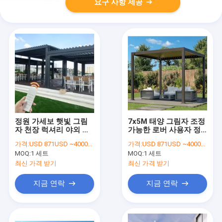
요구 사항 제공
정원 가세보 햇빛 그림
7x5M 태양 그림자 조정
자 천장 럭셔리 야외 방
가능한 로버 사용자 정
수 피티오 알루미늄 로
의와 함께 모터 알루미
가격:
USD 871USD ~4000USD or more based on the sizes
가격:
USD 871USD ~4000USD or more based on the sizes
버 페르골라 호텔용
늄 페르골라
MOQ:
1 세트
MOQ:
1 세트
최신 가격 받기
최신 가격 받기
지금 연락
지금 연락