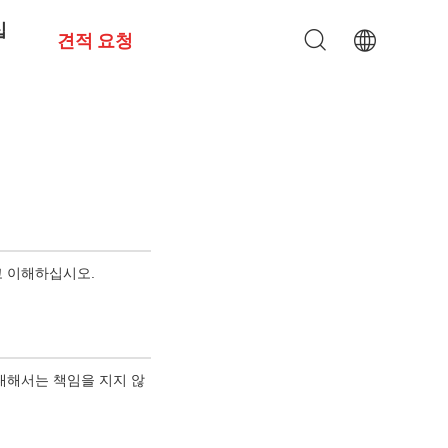
십
견적 요청
고 이해하십시오.
대해서는 책임을 지지 않