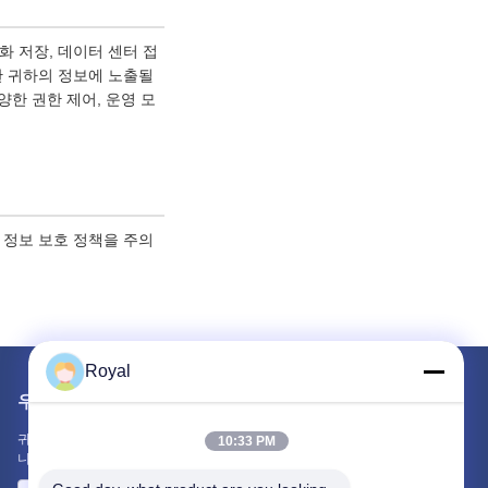
화 저장, 데이터 센터 접
한 귀하의 정보에 노출될
양한 권한 제어, 운영 모
 정보 보호 정책을 주의
Royal
우리를 메일
귀하의 요구 사항을 알려주십시오. 최고의 제품을 당신과 연결하겠습
10:33 PM
니다.