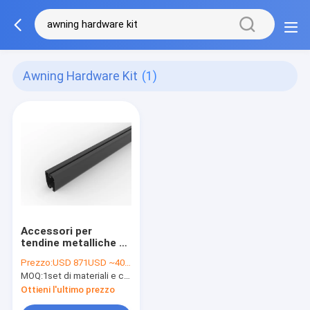
Awning Hardware Kit
(1)
Accessori per
tendine metalliche su
misura, kit di
Prezzo:
USD 871USD ~4000USD or more based on the sizes
hardware per tendine
MOQ:
1set di materiali e componenti
impermeabili
Ottieni l'ultimo prezzo