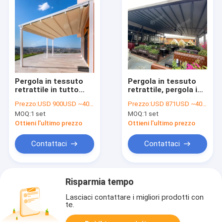
Pergola in tessuto
Pergola in tessuto
retrattile in tutto
retrattile, pergola in
alluminio 10x10
metallo con tetto e
Prezzo:
USD 900USD ~4000USD or more based on the sizes
Prezzo:
USD 871USD ~4000USD or more based on the sizes
12x12 12x16 per
lati retrattili.
MOQ:
1 set
MOQ:
1 set
edifici in cortile
Ottieni l'ultimo prezzo
Ottieni l'ultimo prezzo
Contattaci
Contattaci
Risparmia tempo
Lasciaci contattare i migliori prodotti con
te.