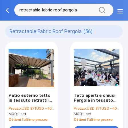
Retractable Fabric Roof Pergola
(56)
Patio esterno tetto
Tetti aperti e chiusi
in tessuto retrattile
Pergola in tessuto
pergola, gazebo in
retrattile,
Prezzo:
USD 871USD ~4000USD or more based on the sizes
Prezzo:
USD 871USD ~4000USD or more based on the sizes
metallo classe 6
baldacchino
MOQ:
1 set
MOQ:
1 set
resistenza al vento
retrattile Patio
Gazebo
Ottieni l'ultimo prezzo
Ottieni l'ultimo prezzo