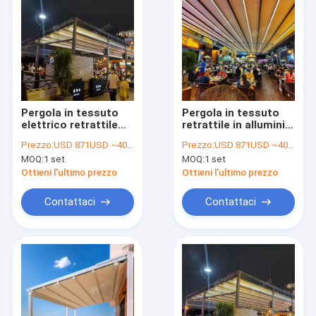
Pergola in tessuto
Pergola in tessuto
elettrico retrattile
retrattile in alluminio
con tetto aperto e
approvato CE,
Prezzo:
USD 871USD ~4000USD or more based on the sizes
Prezzo:
USD 871USD ~4000USD or more based on the sizes
chiuso
pergola in patio a
MOQ:
1 set
MOQ:
1 set
ombra regolabile
Ottieni l'ultimo prezzo
Ottieni l'ultimo prezzo
Contattaci
Contattaci
Casa.
Prodotti
Video