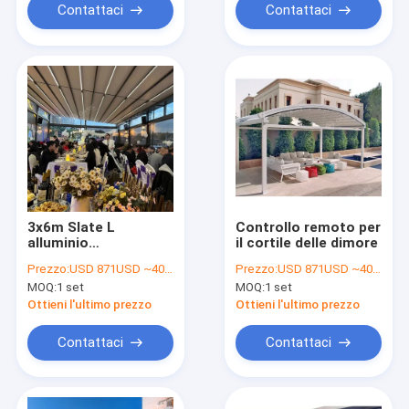
Contattaci
Contattaci
3x6m Slate L
Controllo remoto per
alluminio
il cortile delle dimore
impermeabile tetto
Prezzo:
USD 871USD ~4000USD or more based on the sizes
Prezzo:
USD 871USD ~4000USD or more based on the sizes
retrattile pergola
MOQ:
1 set
MOQ:
1 set
telecomando
moderno
Ottieni l'ultimo prezzo
Ottieni l'ultimo prezzo
Contattaci
Contattaci