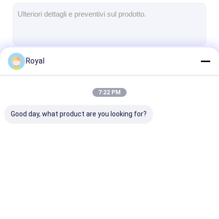
Pergola leggera
Avvolgente elettrico per ombrelloni
Carport per giardini
Royal
Continua
Ciechi della pista dello zip
Pergola di lamina di alluminio aggiornata
7:22 PM
Le Nostre Categorie
Accessori della tenda
Good day, what product are you looking for?
Pergola Louvered di
Pergola di alluminio
Pergola in tes
alluminio
motorizzata
trasportabile