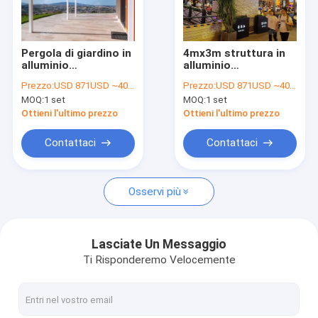
Di noi
Visita alla fabbrica
Pergola di giardino in
4mx3m struttura in
alluminio
alluminio
Controllo della qualità
impermeabile con
impermeabile pergola
Prezzo:
USD 871USD ~4000USD or more based on the sizes
Prezzo:
USD 871USD ~4000USD or more based on the sizes
tetto pieghevole e
con telone a
MOQ:
1 set
MOQ:
1 set
luci a LED
controllo remoto in
Notizie
tessuto PVC
Ottieni l'ultimo prezzo
Ottieni l'ultimo prezzo
Parla adesso.
Contattaci
Contattaci
Osservi più
Pergola Louvered di alluminio
Pergola di alluminio motorizzata
Lasciate Un Messaggio
Ti Risponderemo Velocemente
Pergola in tessuto trasportabile
Tenda ritrattabile