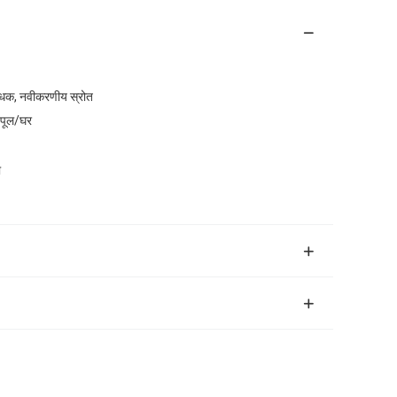
ोधक, नवीकरणीय स्रोत
ग पूल/घर
ा