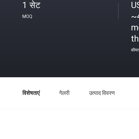
1 सेट
U
~
MOQ
m
th
कीम
विशेषताएं
गेलरी
उत्पाद विवरण