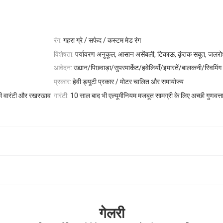
रंग:
गहरा ग्रे / सफेद / कस्टम मेड रंग
विशेषता:
पर्यावरण अनुकूल, आसान असेंबली, टिकाऊ, कृंतक सबूत, जलर
आवेदन:
उद्यान/पिछवाड़ा/सुपरमार्केट/हवेलियाँ/इमारतें/बालकनी/स्विमिं
प्रकार:
हेवी ड्यूटी प्रकार / मोटर चालित और समायोज्य
 की वारंटी और रखरखाव
गारंटी:
10 साल बाद भी एल्यूमीनियम मजबूत सामग्री के लिए अच्छी गुणवत्त
गेलरी