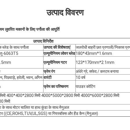
उत्पाद विवरण
 लुवरित मकानों के लिए पर्गोला की आपूर्ति
उत्पाद विनिर्देश
े ब्लेड के साथ पर्गोला
उत्पाद की विशेषताएं
जलरोधी बाहरी छत प्रणाली/निकास प्र
 धातु-6063T5
एल्यूमीनियम लोवर ब्लेड
180*43mm*1.6mm
2.5mm
एल्यूमीनियम गटर
123*170mm*2.1mm
क
फ्रेम रंग
अंधेरे ग्रे, सफेद / कस्टम बनाया
ान, पिछवाड़े, हवेली, भवन, आँगन
वारंटी
10 वर्ष
m
फ्रेम का परिष्करण
पाउडर कोटिंग
िमी 400*400*2800 मिमी 4000*5000*2800 मिमी 4000*6000*2800 मिमी
 मिमी
रण के साथ मोटर चालित या हाथ कुंडा के साथ मैनुअल
र ((CE,ROHS,TUV,UL,SGS) या गियरबॉक्स और हैंड कैन (मैनुअल)