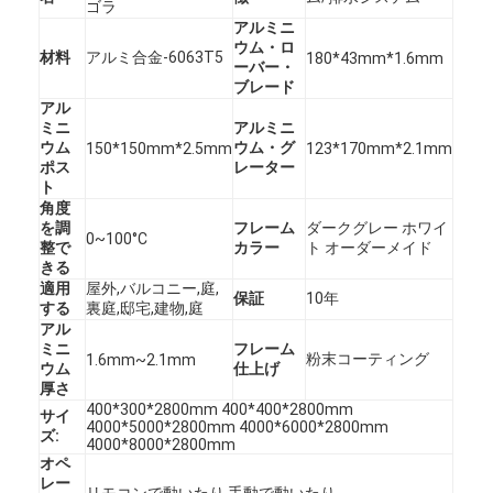
ゴラ
アルミニ
ウム・ロ
材料
アルミ合金-6063T5
180*43mm*1.6mm
ーバー・
ブレード
アル
ミニ
アルミニ
ウム
ウム・グ
150*150mm*2.5mm
123*170mm*2.1mm
ポス
レーター
ト
角度
を調
フレーム
ダークグレー ホワイ
0~100°C
整で
カラー
ト オーダーメイド
きる
適用
屋外,バルコニー,庭,
保証
10年
する
裏庭,邸宅,建物,庭
アル
ミニ
フレーム
粉末コーティング
1.6mm~2.1mm
ウム
仕上げ
厚さ
400*300*2800mm 400*400*2800mm
サイ
4000*5000*2800mm 4000*6000*2800mm
ズ:
4000*8000*2800mm
オペ
レー
リモコンで動いたり,手動で動いたり