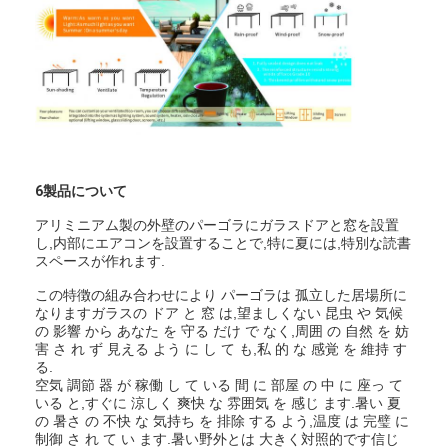
6製品について
アリミニアム製の外壁のパーゴラにガラスドアと窓を設置
し,内部にエアコンを設置することで,特に夏には,特別な読書
スペースが作れます.
この特徴の組み合わせにより パーゴラは 孤立した居場所に
なりますガラスの ドア と 窓 は,望ましくない 昆虫 や 気候
の 影響 から あなた を 守る だけ で なく,周囲 の 自然 を 妨
害 さ れ ず 見える よう に し て も,私 的 な 感覚 を 維持 す
る.
空気 調節 器 が 稼働 し て いる 間 に 部屋 の 中 に 座っ て
いる と,すぐに 涼しく 爽快 な 雰囲気 を 感じ ます.暑い 夏
の 暑さ の 不快 な 気持ち を 排除 する よう,温度 は 完璧 に
制御 さ れ て い ます.暑い野外とは 大きく対照的です信じ