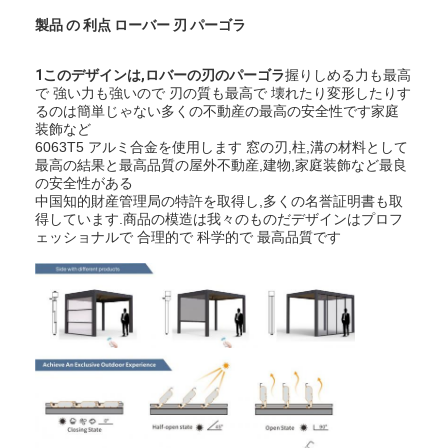
わたしたち に つい て
製品 の 利点 ローバー 刃 パーゴラ
工場 ツアー
1このデザインは,ロバーの刃のパーゴラ
握りしめる力も最高
で 強い力も強いので 刃の質も最高で 壊れたり変形したりす
品質管理
るのは簡単じゃない多くの不動産の最高の安全性です家庭
装飾など
6063T5 アルミ合金を使用します 窓の刃,柱,溝の材料として
ニュース
最高の結果と最高品質の屋外不動産,建物,家庭装飾など最良
の安全性がある
今からお話し
中国知的財産管理局の特許を取得し,多くの名誉証明書も取
得しています.商品の模造は我々のものだデザインはプロフ
ェッショナルで 合理的で 科学的で 最高品質です
アルミニウム ルーバー付きのパーゴラ
モーターを備えられたアルミニウム パーゴラ
引き寄せられる布のペルゴラ
引き込み式の日除け