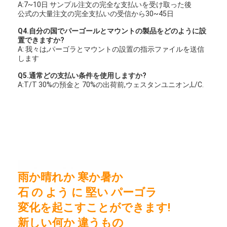
A:7~10日 サンプル注文の完全な支払いを受け取った後
公式の大量注文の完全支払いの受信から30~45日
Q4.自分の国でパーゴールとマウントの製品をどのように設
置できますか?
A: 我々は,パーゴラとマウントの設置の指示ファイルを送信
します
Q5.通常どの支払い条件を使用しますか?
A:T/T 30%の預金と 70%の出荷前,ウェスタンユニオン,L/C.
雨か晴れか 寒か暑か
石 の よう に 堅い パーゴラ
変化を起こすことができます!
新しい何か 違うもの