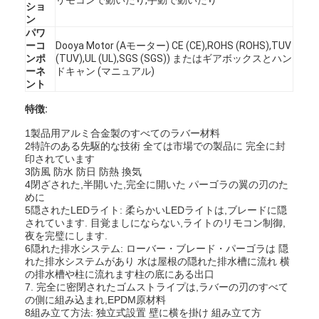
ショ
ン
パワ
ーコ
Dooya Motor (Aモーター) CE (CE),ROHS (ROHS),TUV
ンポ
(TUV),UL (UL),SGS (SGS)) またはギアボックスとハン
ーネ
ドキャン (マニュアル)
ント
特徴:
1製品用アルミ合金製のすべてのラバー材料
2特許のある先駆的な技術 全ては市場での製品に 完全に封
印されています
3防風 防水 防日 防熱 換気
4閉ざされた,半開いた,完全に開いた パーゴラの翼の刃のた
めに
5隠されたLEDライト: 柔らかいLEDライトは,ブレードに隠
されています. 目覚ましにならない,ライトのリモコン制御,
夜を完璧にします.
家へ
6隠れた排水システム: ローバー・ブレード・パーゴラは 隠
れた排水システムがあり 水は屋根の隠れた排水槽に流れ 横
製品
の排水槽や柱に流れます柱の底にある出口
7. 完全に密閉されたゴムストライプは,ラバーの刃のすべて
の側に組み込まれ,EPDM原材料
ビデオ
8組み立て方法: 独立式設置 壁に横を掛け 組み立て方