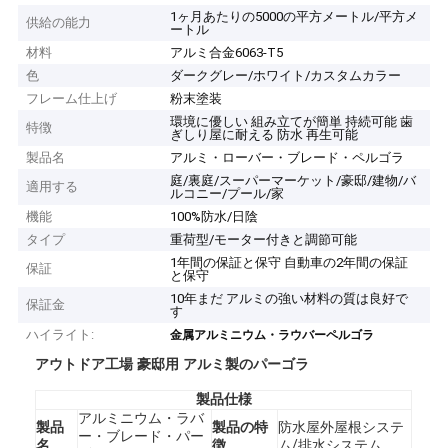
1ヶ月あたりの5000の平方メートル/平方メ
供給の能力
ートル
材料
アルミ合金6063-T5
色
ダークグレー/ホワイト/カスタムカラー
フレーム仕上げ
粉末塗装
環境に優しい 組み立てが簡単 持続可能 歯
特徴
ぎしり屋に耐える 防水 再生可能
製品名
アルミ・ローバー・ブレード・ペルゴラ
庭/裏庭/スーパーマーケット/豪邸/建物/バ
適用する
ルコニー/プール/家
機能
100%防水/日陰
タイプ
重荷型/モーター付きと調節可能
1年間の保証と保守 自動車の2年間の保証
保証
と保守
10年まだ アルミの強い材料の質は良好で
保証金
す
ハイライト:
金属アルミニウム・ラウバーペルゴラ
アウトドア工場 豪邸用 アルミ製のパーゴラ
製品仕様
アルミニウム・ラバ
製品
製品の特
防水屋外屋根システ
ー・ブレード・パー
名
徴
ム/排水システム