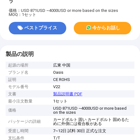
ラ
価格：USD 871USD ~4000USD or more based on the sizes
MOQ：1セット
ベストプライス
今からお話し
製品の説明
起源の場所
広東 中国
ブランド名
Oasis
証明
CE ROHS
モデル番号
V22
文書
製品説明書 PDF
最小注文数量
1セット
USD 871USD ~4000USD or more based
価格
on the sizes
カードボルト 固い カードボルト 固めるた
パッケージの詳細
めに外側には複合板がある
受渡し時間
7~12日 試料 30日 正式な注文
支払条件
T/T