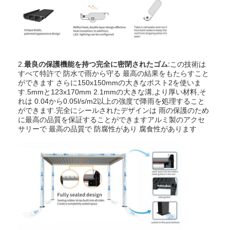
軽量型ペルゴラ
電気 の 日陰 棚
ガーデン カーポート
2.
最良の保護機能を持つ完全に密閉されたゴム:
この技術は
すべて特許で 防水で雨から守る 最高の結果をもたらすこと
ジッパー トラック ブラインド
ができます さらに150x150mmの大きなポスト2を使いま
す.5mmと123x170mm 2.1mmの大きな溝,より厚い材料,そ
改良されたアルミ・ローバー・ペルゴラ
れは 0.04から0.05l/s/m2以上の強度で降雨を処理すること
ができます.完全にシールされたデザインは 雨の保護のため
に最高の品質を保証することができますアルミ製のアクセ
日除けの付属品
サリーで 最高の品質で 防腐性があり 腐食性があります