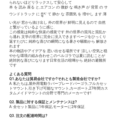
られないほどリラックスして安心して
本 を 読み 座る と,エアコン の 微妙 な 鳴き声 が 背景 の サ
ウンドトラック に གྱུར་ て 静か な 雰囲気 を 増やし ます.薄
い光が 窓から抜け出し 外の世界が 鮮明に見えるので 自然
と繋がっているように感じ.
この感覚は純粋な快楽の感覚です 外の世界の混沌と混乱か
ら逃れ 文学の世界に完全に没入できますページをひっくり
返すたびに 純粋な喜びの瞬間になる暑さや騒動から 解放さ
れます
本の物語やアイデアを 思い出せる場所です 涼しい空気と穏
やかな環境の組み合わせこのペルゴラでは夏に読むことが
絶対的な喜びになります日常生活の喧嘩から 絶好の避難所
です
よくある質問
Q1.あなたは貿易会社ですか?それとも製造会社ですか?
A: 私たちは,屋外用電動ラバーブレードパーゴラ,フルカセッ
トマウント,引き下げ可能なマウント,カーポート,27年間カス
タムメイドマウントの分野で専門のメーカーです!
Q2. 製品に対する保証とメンテナンスは?
A: 全セット製品に1年保証,モーターに2年保証.
Q3. 注文の配達時間は?