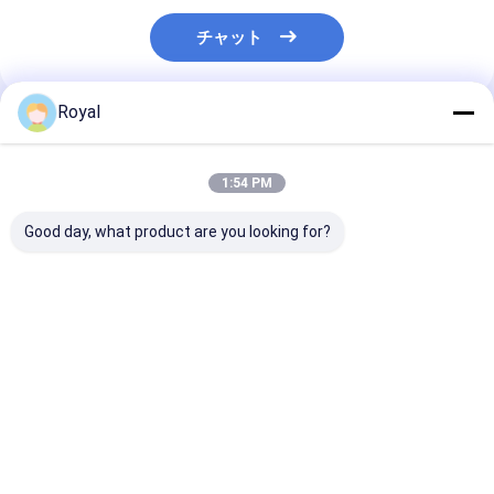
チャット
Royal
推薦されたプロダクト
1:54 PM
Good day, what product are you looking for?
モーター付きのロウバ
100% 防水 屋外用アル
最安値 新品 軽量
ーペルゴラ
ミパーゴラカバーシス
ルミ ローバー 刃
テム 可動ルーバー屋根
ゴラ L001
ベストプライス
ベストプライス
ベストプラ