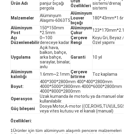
Ürün
Ürün Adı
panjur bıçağı
sistemi/drenaj
Özellikleri
pergola
sistemi
Alüminyum
Alüminyum
Malzemeler
Louver
180*43mm*1.6mm
Alaşımı-6063T5
bıçağı
Alüminyum
150*150mm
Alüminyum
123*170mm*2.1mm
Post
*2.5mm
Çukur
Açı
0~100
Çerçeve
Koyu Gri, Beyaz /
Düzenlenebilir
dereceye kadar
Rengi
Özel yapımı
Açık hava,
balkon, bahçe,
Uygulama
arka bahçe,
Garanti
10 yıl
saraylar, binalar,
avlu
Alüminyum
Çerçeve
1.6mm~2.1mm
Toz kaplama
kalınlığı
bitirme
400*300*2800mm 400*400*2800mm
Boyut:
4000*5000*2800mm 4000*6000*2800mm
4000*8000*2800mm
Uzak kumanda ile motorlu ya da manuel olarak
Operasyon
kullanılabilir.
Dooya Motor,A-motor ((CE,ROHS,TUV,UL,SGS)
Güç bileşeni
veya vites kutusu ve el kanalı (manual)
Özellikleri:
1Ürünler için tüm alüminyum alaşımlı pencere malzemeleri