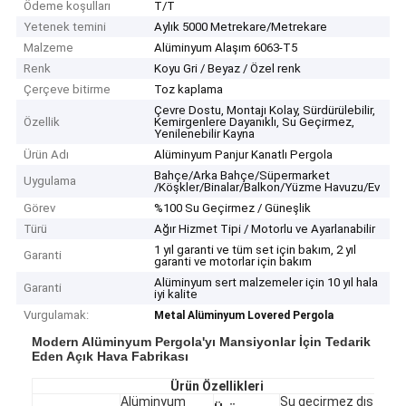
Ödeme koşulları
T/T
Yetenek temini
Aylık 5000 Metrekare/Metrekare
Malzeme
Alüminyum Alaşım 6063-T5
Renk
Koyu Gri / Beyaz / Özel renk
Çerçeve bitirme
Toz kaplama
Çevre Dostu, Montajı Kolay, Sürdürülebilir,
Özellik
Kemirgenlere Dayanıklı, Su Geçirmez,
Yenilenebilir Kayna
Ürün Adı
Alüminyum Panjur Kanatlı Pergola
Bahçe/Arka Bahçe/Süpermarket
Uygulama
/Köşkler/Binalar/Balkon/Yüzme Havuzu/Ev
Görev
%100 Su Geçirmez / Güneşlik
Türü
Ağır Hizmet Tipi / Motorlu ve Ayarlanabilir
1 yıl garanti ve tüm set için bakım, 2 yıl
Garanti
garanti ve motorlar için bakım
Alüminyum sert malzemeler için 10 yıl hala
Garanti
iyi kalite
Vurgulamak:
Metal Alüminyum Lovered Pergola
Modern Alüminyum Pergola'yı Mansiyonlar İçin Tedarik
Eden Açık Hava Fabrikası
Ürün Özellikleri
Alüminyum
Su geçirmez dış çatı