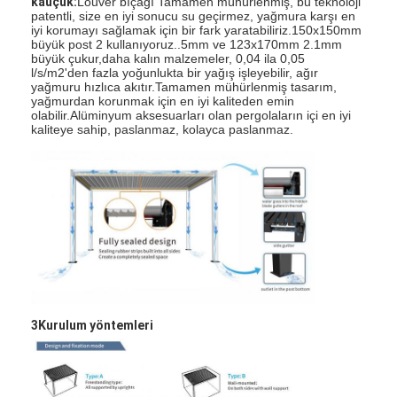
kauçuk:
Louver bıçağı Tamamen mühürlenmiş, bu teknoloji
Hafif Pergola
patentli, size en iyi sonucu su geçirmez, yağmura karşı en
iyi korumayı sağlamak için bir fark yaratabiliriz.150x150mm
büyük post 2 kullanıyoruz..5mm ve 123x170mm 2.1mm
Elektrikli Güneş Çubuğu Çatı
büyük çukur,daha kalın malzemeler, 0,04 ila 0,05
l/s/m2'den fazla yoğunlukta bir yağış işleyebilir, ağır
yağmuru hızlıca akıtır.Tamamen mühürlenmiş tasarım,
Bahçe arabaları
yağmurdan korunmak için en iyi kaliteden emin
olabilir.Alüminyum aksesuarları olan pergolaların içi en iyi
Zip Parça Panjur
kaliteye sahip, paslanmaz, kolayca paslanmaz.
Gelişmiş Alüminyum Louver Pergola
tente aksesuarları
3Kurulum yöntemleri