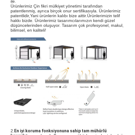
ile.
Hakkımızda
Ürünlerimiz Çin fikri mülkiyet yönetimi tarafından
patentlenmiş, ayrıca birçok onur sertifikasıyla. Ürünlerimiz
patentlidir,Yani ürünlerin kalıbı bize aittir.Ürünlerimizin telif
Fabrika turu
hakkı bizde. Ürünlerimiz tasarımcılarımızın kendi güzel
düşüncelerinden oluşuyor. Tasarım çok profesyonel, makul,
bilimsel, en kaliteli!
Kalite Kontrolü
Haberler
Şimdi konuşalım.
Alüminyum panjurlu pergola
Motorlu Alüminyum Pergola
Çekici kumaş pergola
açılır kapanır tente
2.
En iyi koruma fonksiyonuna sahip tam mühürlü