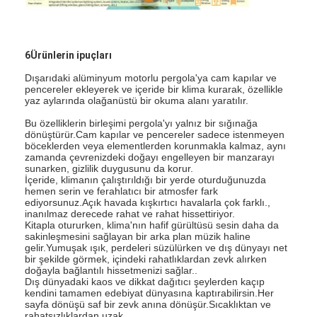
6Ürünlerin ipuçları
Dışarıdaki alüminyum motorlu pergola'ya cam kapılar ve
pencereler ekleyerek ve içeride bir klima kurarak, özellikle
yaz aylarında olağanüstü bir okuma alanı yaratılır.
Bu özelliklerin birleşimi pergola'yı yalnız bir sığınağa
dönüştürür.Cam kapılar ve pencereler sadece istenmeyen
böceklerden veya elementlerden korunmakla kalmaz, aynı
zamanda çevrenizdeki doğayı engelleyen bir manzarayı
sunarken, gizlilik duygusunu da korur.
İçeride, klimanın çalıştırıldığı bir yerde oturduğunuzda
hemen serin ve ferahlatıcı bir atmosfer fark
ediyorsunuz.Açık havada kışkırtıcı havalarla çok farklı.,
inanılmaz derecede rahat ve rahat hissettiriyor.
Kitapla otururken, klima'nın hafif gürültüsü sesin daha da
sakinleşmesini sağlayan bir arka plan müzik haline
gelir.Yumuşak ışık, perdeleri süzülürken ve dış dünyayı net
bir şekilde görmek, içindeki rahatlıklardan zevk alırken
doğayla bağlantılı hissetmenizi sağlar..
Dış dünyadaki kaos ve dikkat dağıtıcı şeylerden kaçıp
kendini tamamen edebiyat dünyasına kaptırabilirsin.Her
sayfa dönüşü saf bir zevk anına dönüşür.Sıcaklıktan ve
rahatsızlıklardan uzak.