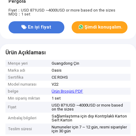
Pergola
Fiyat：USD 871USD ~4000USD or more based on the sizes
MOQ：1 set
En iyi fiyat
Şimdi konuşalım.
Ürün Açıklaması
Menşe yeri
Guangdong Çin
Marka adı
Oasis
Sertifika
CE ROHS
Model numarası
V22
belge
Ürün Broşürü PDF
Min sipariş miktarı
1 set
USD 871USD ~4000USD or more based
Fiyat
on the sizes
Sağlamlaştırma için dışı Kontrplaklı Karton
Ambalaj bilgileri
Sert Karton
Numuneler için 7 ~ 12 gün, resmi siparişler
Teslim süresi
için 30 gün