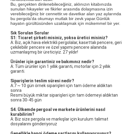
Bu, gerçekten dinlenebileceğiniz, aklınızın kitabınızda
sunulan hikayeler ve fikirler arasında dolaşmasına izin
verebileceğiniz bir cennettir.ve davetkar alan yaz aylarında
bu pergola'da okumayı mutlak bir zevk yapar.Günlük
hayatın gürültüsünden uzaklaşmak için mükemmel bir yer.
Sık Sorulan Sorular
S1: Ticaret şirketi misiniz, yoksa üretici misiniz?
A: Biz, açık hava elektrikli pergolalar, kasettalı pencere, geri
çekilebilir pencere ve özel yapımı pencere alanında
uzmanlaşmış bir üreticiyiz. 27 yıldır!
Ürünler için garantiniz ve bakımınız nedir?
A: Tüm ürünler için 1 yıllık garanti, motorlar için 2 yıllık
garanti.
Siparişlerin teslim süresi nedir?
A:7 ~ 10 gün örnek siparişleri için tam ödeme aldıktan
sonra
Resmi büyük miktar siparişleri için tam ödemeyi aldıktan
sonra 30-45 gün
S4. Ülkemde pergoal ve markete ürünlerini nasıl
kurabilirim?
A: Biz size pergola ve markışlar için kurulum talimat
dosyalarını gönderiyoruz
Genellikle hangi ödeme şartlarını kullanıyorsunuz?