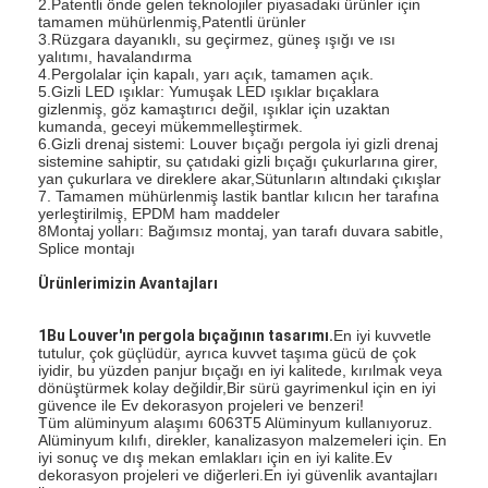
2.Patentli önde gelen teknolojiler piyasadaki ürünler için
tamamen mühürlenmiş,Patentli ürünler
3.Rüzgara dayanıklı, su geçirmez, güneş ışığı ve ısı
yalıtımı, havalandırma
4.Pergolalar için kapalı, yarı açık, tamamen açık.
5.Gizli LED ışıklar: Yumuşak LED ışıklar bıçaklara
gizlenmiş, göz kamaştırıcı değil, ışıklar için uzaktan
kumanda, geceyi mükemmelleştirmek.
6.Gizli drenaj sistemi: Louver bıçağı pergola iyi gizli drenaj
sistemine sahiptir, su çatıdaki gizli bıçağı çukurlarına girer,
yan çukurlara ve direklere akar,Sütunların altındaki çıkışlar
7. Tamamen mühürlenmiş lastik bantlar kılıcın her tarafına
yerleştirilmiş, EPDM ham maddeler
8Montaj yolları: Bağımsız montaj, yan tarafı duvara sabitle,
Splice montajı
Ürünlerimizin Avantajları
1Bu Louver'ın pergola bıçağının tasarımı.
En iyi kuvvetle
tutulur, çok güçlüdür, ayrıca kuvvet taşıma gücü de çok
Evde
iyidir, bu yüzden panjur bıçağı en iyi kalitede, kırılmak veya
dönüştürmek kolay değildir,Bir sürü gayrimenkul için en iyi
güvence ile Ev dekorasyon projeleri ve benzeri!
Ürün
Tüm alüminyum alaşımı 6063T5 Alüminyum kullanıyoruz.
Alüminyum kılıfı, direkler, kanalizasyon malzemeleri için. En
iyi sonuç ve dış mekan emlakları için en iyi kalite.Ev
Videolar
dekorasyon projeleri ve diğerleri.En iyi güvenlik avantajları