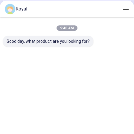
Royal
Önerilen Ürünler
9:48 AM
Good day, what product are you looking for?
motorlu panjurlu
%100 Yağmur
En İyi Fiyatlar 
pergola
Geçirmez Dış Mekan
Hafif Alüminy
Alüminyum Pergola
Yumru Blade P
Kapatma Sistemi
L001
Geri Çekilebilir
En iyi fiyat
En iyi fiyat
En iyi fiy
Panjur Çatı
Ana
Hakkımızda
Bize
Desktop
sayfa
ulaşın
Site
Site Haritası
Gizlilik Politikası
Kalite
Alüminyum panjurlu pergola
Çin fabrikası.Copyright © 2026