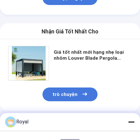
Pergola hạng nhẹ
Bức tường che nắng điện
Nhận Giá Tốt Nhất Cho
Khu vườn xe hơi
Mành theo dõi Zip
Giá tốt nhất mới hạng nhẹ loại
nhôm Louver Blade Pergola
Pergola Louver nhôm nâng cấp
Louver mái nhà Pergola nhôm
chống sâu L001
phụ kiện mái hiên
trò chuyện
Royal
Sản Phẩm Khuyến Cáo