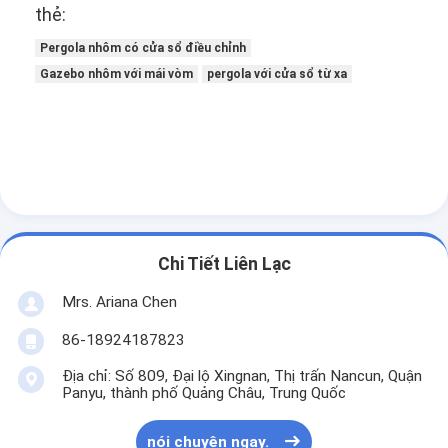
thẻ:
Về chúng tôi
Pergola nhôm có cửa sổ điều chỉnh
Chuyến tham quan nhà máy
Gazebo nhôm với mái vòm
pergola với cửa sổ từ xa
Kiểm soát chất lượng
Tin tức
nói chuyện ngay.
Chi Tiết Liên Lạc
Pergola có màn cửa nhôm
Mrs. Ariana Chen
Pergola nhôm cơ giới
86-18924187823
Pergola vải kéo lại
Địa chỉ: Số 809, Đại lộ Xingnan, Thị trấn Nancun, Quận
Panyu, thành phố Quảng Châu, Trung Quốc
mái hiên có thể thu vào
nói chuyện ngay.