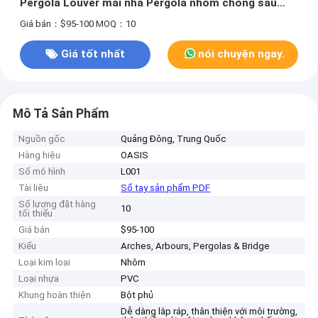
Pergola Louver mái nhà Pergola nhôm chống sâu
L001
Giá bán：$95-100
MOQ：10
Giá tốt nhất
nói chuyện ngay.
Mô Tả Sản Phẩm
Nguồn gốc
Quảng Đông, Trung Quốc
Hàng hiệu
OASIS
Số mô hình
L001
Tài liệu
Sổ tay sản phẩm PDF
Số lượng đặt hàng
10
tối thiểu
Giá bán
$95-100
Kiểu
Arches, Arbours, Pergolas & Bridge
Loại kim loại
Nhôm
Loại nhựa
PVC
Khung hoàn thiện
Bột phủ
Dễ dàng lắp ráp, thân thiện với môi trường,