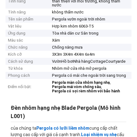
Tính năng
thân thiện với môi trường, không thấm
nước
Tính năng
không thấm nước
Tên sản phẩm
Pergola vườn ngoài trời nhôm
Vật liệu
Hợp kim nhôm 6063-T5
Ứng dụng
Tòa nhà dân cư Sân trong
Màu sắc
Xám
Chức năng
Chống nắng mưa
Kích cỡ
3X3m 3X4m 4X4m 6x4m
Cách sử dụng
VườnHồ bơiNhà hàngCottageCourtyarde
Từ khóa
Nhôm mở cửa nhà mở pergola
Phong cách
Pergola có mái che ngoài trời sang trọng
,
Pergola màn cửa nhôm hạng nhẹ
Điểm nổi bật:
,
Pergola mái vòm chống sâu
Pergola có sợi rèm nhôm với bảo hành
Đèn nhôm hạng nhẹ Blade Pergola (Mô hình
L001)
của chúng ta
Pergola có lưỡi liềm nhôm
cung cấp chất
lượng cao cấp với giá cả cạnh tranh.
Loại nhiệm vụ nhẹ
cấu