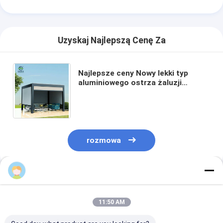
Pergola o lekkim pojemności
Elektryczny marsz na parasolki
Uzyskaj Najlepszą Cenę Za
Ogrodnicze autokarki
Rolety Zip Track
Najlepsze ceny Nowy lekki typ
aluminiowego ostrza żaluzji
Pergola Dach żaluzjowy Pergola
Zmodernizowana pergola z aluminium
aluminiowa odporna na gnicie L001
akcesoria do markiz
rozmowa
Polecane Produkty
11:50 AM