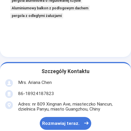
pergola aluminiowa o regulowanej szybie
O nas
Aluminiumowy balkon z podłogowym dachem
pergola z odległymi żaluzjami
Wycieczka po fabryce
Kontrola jakości
Nowości
Rozmawiaj teraz.
Szczegóły Kontaktu
Mrs. Ariana Chen
Pergola z okładką aluminiową
86-18924187823
Zmotoryzowana aluminiowa pergola
Adres: nr 809 Xingnan Ave, miasteczko Nancun,
Pergola z tkaniny wyciągalnej
dzielnica Panyu, miasto Guangzhou, Chiny
Wysuwana markiza
Rozmawiaj teraz.