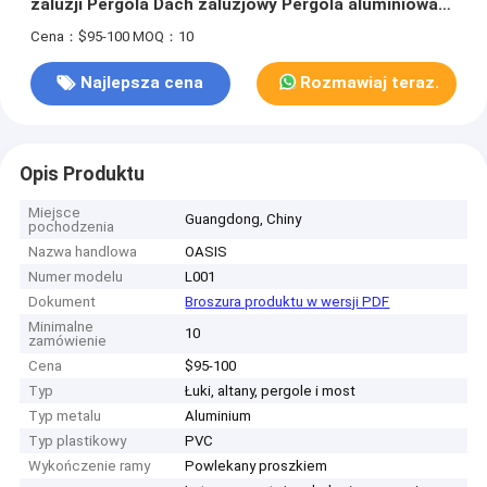
żaluzji Pergola Dach żaluzjowy Pergola aluminiowa
odporna na gnicie L001
Cena：$95-100
MOQ：10
Najlepsza cena
Rozmawiaj teraz.
Opis Produktu
Miejsce
Guangdong, Chiny
pochodzenia
Nazwa handlowa
OASIS
Numer modelu
L001
Dokument
Broszura produktu w wersji PDF
Minimalne
10
zamówienie
Cena
$95-100
Typ
Łuki, altany, pergole i most
Typ metalu
Aluminium
Typ plastikowy
PVC
Wykończenie ramy
Powlekany proszkiem