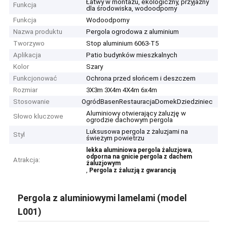
Łatwy w montażu, ekologiczny, przyjazny
Funkcja
dla środowiska, wodoodporny
Funkcja
Wodoodporny
Nazwa produktu
Pergola ogrodowa z aluminium
Tworzywo
Stop aluminium 6063-T5
Aplikacja
Patio budynków mieszkalnych
Kolor
Szary
Funkcjonować
Ochrona przed słońcem i deszczem
Rozmiar
3X3m 3X4m 4X4m 6x4m
Stosowanie
OgródBasenRestauracjaDomekDziedziniec
Aluminiowy otwierający żaluzję w
Słowo kluczowe
ogrodzie dachowym pergola
Luksusowa pergola z żaluzjami na
Styl
świeżym powietrzu
,
lekka aluminiowa pergola żaluzjowa
odporna na gnicie pergola z dachem
Atrakcja:
żaluzjowym
,
Pergola z żaluzją z gwarancją
Pergola z aluminiowymi lamelami (model
L001)