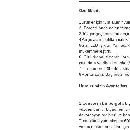
Özellikleri:
1Ürünler için tüm alüminyu
2- Patentli önde gelen tekno
3Rüzgar geçirmez, su geçir
4Pergolaların kılıfları için 
5Gizli LED ışıklar: Yumuşak 
mükemmelleştirir.
6. Gizli drenaj sistemi: Louve
çukurlara ve direklere akar,S
7- Tamamen mühürlü lastik 
8Montaj şekli: Bağımsız mon
Ürünlerimizin Avantajları
1.
Louver'ın bu pergola bı
yüzden panjur bıçağı en iyi 
dekorasyon projeleri ve ben
Tüm alüminyum alaşımı 6063T
ve dış mekan emlakları için e