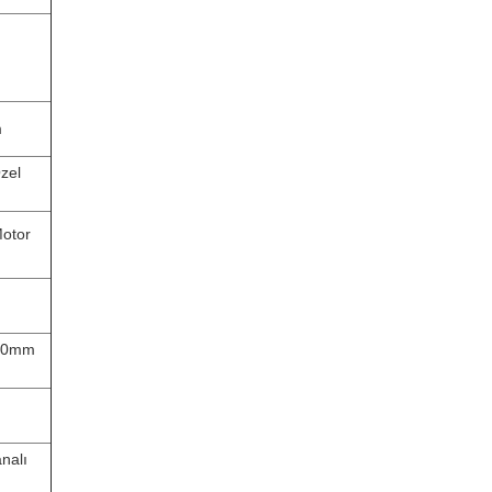
m
zel
Motor
800mm
nalı