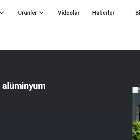
Ürünler
Videolar
Haberler
B
.8m Oteller Için Motorlu Alüminyum Pergola
u alüminyum