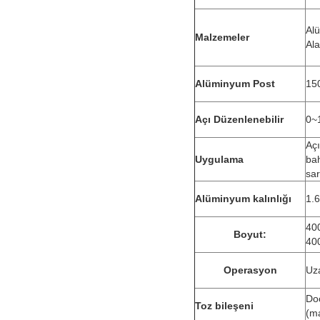
Al
Malzemeler
Al
Alüminyum Post
15
Açı Düzenlenebilir
0~
Açı
Uygulama
ba
sar
Alüminyum kalınlığı
1.
40
Boyut:
40
Operasyon
Uza
Do
Toz bileşeni
(m