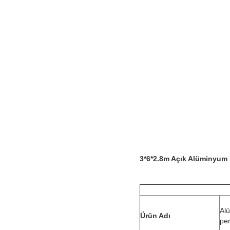
3*6*2.8m Açık Alüminyum 
Al
Ürün Adı
pe