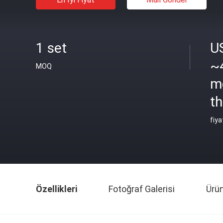
1 set
U
~
MOQ
m
th
fiya
Özellikleri
Fotoğraf Galerisi
Ürü