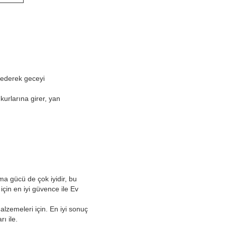
l ederek geceyi
ukurlarına girer, yan
ıma gücü de çok iyidir, bu
için en iyi güvence ile Ev
lzemeleri için. En iyi sonuç
ı ile.