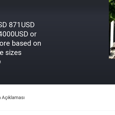
SD 871USD
4000USD or
ore based on
e sizes
t
n Açıklaması