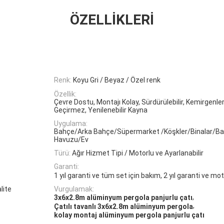
ÖZELLIKLERI
Renk:
Koyu Gri / Beyaz / Özel renk
Özellik:
Çevre Dostu, Montajı Kolay, Sürdürülebilir, Kemirgenler
Geçirmez, Yenilenebilir Kayna
Uygulama:
Bahçe/Arka Bahçe/Süpermarket /Köşkler/Binalar/B
Havuzu/Ev
Türü:
Ağır Hizmet Tipi / Motorlu ve Ayarlanabilir
Garanti:
1 yıl garanti ve tüm set için bakım, 2 yıl garanti ve mo
lite
Vurgulamak:
,
3x6x2.8m alüminyum pergola panjurlu çatı
,
Çatılı tavanlı 3x6x2.8m alüminyum pergola
kolay montaj alüminyum pergola panjurlu çatı