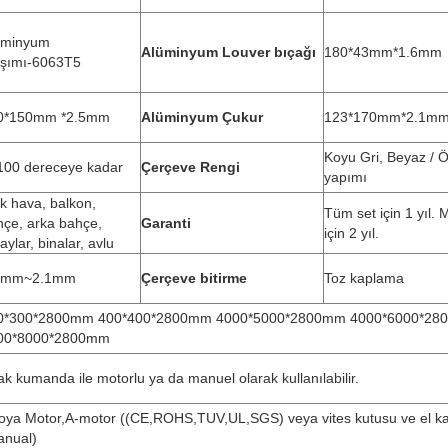
üminyum
Alüminyum Louver bıçağı
180*43mm*1.6mm
aşımı-6063T5
0*150mm *2.5mm
Alüminyum Çukur
123*170mm*2.1m
Koyu Gri, Beyaz / Ö
100 dereceye kadar
Çerçeve Rengi
yapımı
k hava, balkon,
Tüm set için 1 yıl. 
hçe, arka bahçe,
Garanti
için 2 yıl.
aylar, binalar, avlu
6mm~2.1mm
Çerçeve bitirme
Toz kaplama
0*300*2800mm 400*400*2800mm 4000*5000*2800mm 4000*6000*2
00*8000*2800mm
k kumanda ile motorlu ya da manuel olarak kullanılabilir.
oya Motor,A-motor ((CE,ROHS,TUV,UL,SGS) veya vites kutusu ve el ka
anual)