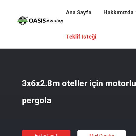
Ana Sayfa
Hakkımızda
Ana Sayfa
/
Ürünler
/
Alüminyum Panjurlu Pergola
/
3x6x2
Teklif Isteği
3x6x2.8m oteller için motorl
pergola
En Iyi Fiyat
Mail Gönder