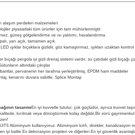
m alaşım perdeleri malzemeleri
lojiler piyasadaki tüm ürünler için tam mühürlenmiştir.
mez, güneş gölgelendirme ve ısı yalıtımı, havalandırma
kapalı, yarı açık, tamamen açık.
LED ışıklar bıçaklara gizlidir, göz kamaştırmaz, ışıkları uzaktan kontro
r bıçağı pergola iyi gizli drenaj sistemi vardır, su çatıdaki gizli bıçağı ç
ütunların altındaki çıkışlar
bantlar, pervanenin her tarafına yerleştirilmiş, EPDM ham maddeler
taj, kenarını duvara sabitle, Splice Montajı
çağının tasarımı
En iyi kuvvetle tutulur, çok güçlüdür, ayrıca kuvvet taş
kalitede, kırılmak veya dönüştürmek kolay değildir,Bir sürü gayrimenkul 
zeri!
5 Alüminyum kullanıyoruz. Alüminyum kılıfı, direkler, kanalizasyon ma
n iyi kalite.Ev dekorasyon projeleri ve diğerleri.En iyi güvenlik avantajlar