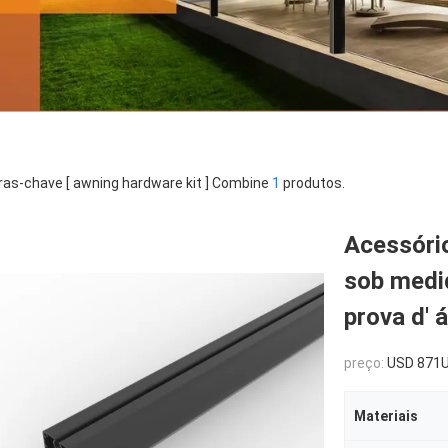
ras-chave [ awning hardware kit ] Combine
1
produtos.
Acessório
sob medid
prova d' 
preço:
USD 871USD ~4000U
Materiais