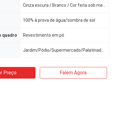
Cinza escura / Branco / Cor feita sob medida
100% à prova de água/sombra de sol
o quadro
Revestimento em pó
Jardim/Pódio/Supermercado/Palatinados/Edifícios/Balcão/Piscina/Casa
r Preço
Falem Agora.