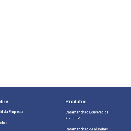
obre
Produtos
rfil da Empresa
Caramanchão Louvered de
alumínio
brica
Caramanchão de alumínio