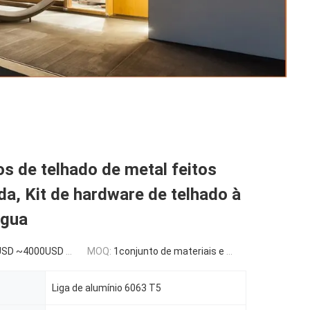
s de telhado de metal feitos
a, Kit de hardware de telhado à
água
SD or more based on the sizes
MOQ:
1conjunto de materiais e componentes
Liga de alumínio 6063 T5