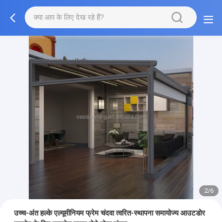
2/6
उच्च-अंत हल्के एल्यूमीनियम फ्रेम चंदवा त्वरित-स्थापना समायोज्य आउटडोर