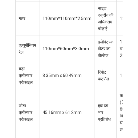
हल्का शुल्क परगोला
साइड
स्क्रीन की
इलेक्ट्रिक सनशेड अरोइंग
गटर
110mm*110mm*2.5mm
12M
अधिकतम
चौड़ाई
उद्यान कारपोर्ट
इलेक्ट्रिक
110V
जिप ट्रैक ब्लाइंड्स
एल्यूमीनियम
110mm*60mm*3.0mm
मोटर का
या
रेल
वोल्टेज
220V
उन्नत एल्यूमीनियम लोवर पेरगोला
बड़ा
शामियाना सहायक उपकरण
रिमोट
क्रॉसबार
8.35mm x 60.49mm
1 चैनल
कंट्रोल
प्रोफाइल
क्लास 6
(50-
छोटा
हवा का
60
क्रॉसबार
45.16mm x 61.2mm
भार
किमी/
प्रोफाइल
प्रतिरोध
घंटा
तक)