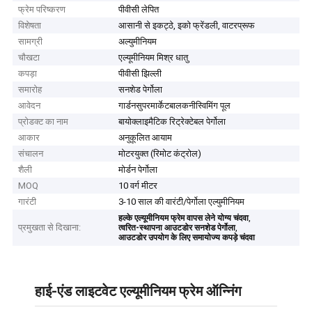
फ्रेम परिष्करण
पीवीसी लेपित
विशेषता
आसानी से इकट्ठे, इको फ्रेंडली, वाटरप्रूफ
सामग्री
अल्युमीनियम
चौखटा
एल्यूमीनियम मिश्र धातु
कपड़ा
पीवीसी झिल्ली
समारोह
सनशेड पेर्गोला
आवेदन
गार्डनसुपरमार्केटबालकनीस्विमिंग पूल
प्रोडक्ट का नाम
बायोक्लाइमैटिक रिट्रेक्टेबल पेर्गोला
आकार
अनुकूलित आयाम
संचालन
मोटरयुक्त (रिमोट कंट्रोल)
शैली
मोर्डन पेर्गोला
MOQ
10 वर्ग मीटर
गारंटी
3-10 साल की वारंटी/पेर्गोला एल्युमीनियम
,
हल्के एल्यूमीनियम फ्रेम वापस लेने योग्य चंदवा
प्रमुखता से दिखाना:
,
त्वरित-स्थापना आउटडोर सनशेड पेर्गोला
आउटडोर उपयोग के लिए समायोज्य कपड़े चंदवा
हाई-एंड लाइटवेट एल्यूमीनियम फ्रेम ऑन्निंग