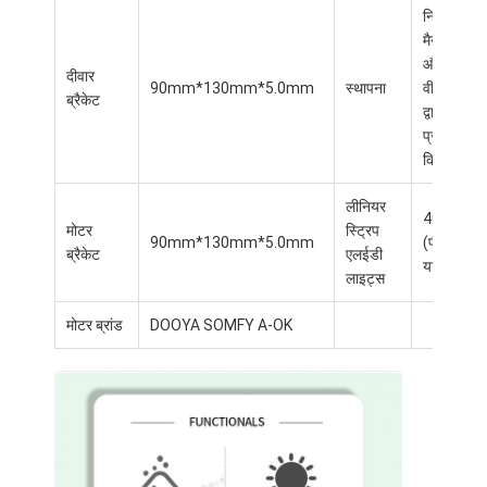
निर्देश
मैनुअल
और
दीवार
90mm*130mm*5.0mm
स्थापना
वीडियो
ब्रैकेट
द्वारा
प्रदान
किए गए
लीनियर
4000K
मोटर
स्ट्रिप
90mm*130mm*5.0mm
(पीला)
ब्रैकेट
एलईडी
या अन्य
लाइट्स
मोटर ब्रांड
DOOYA SOMFY A-OK