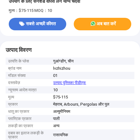
उपयोग के लिए सनशेड वापस लेने योग्य चंदवा
मूल्य：$75-115
MOQ：10
सबसे अच्छी कीमत
अब बात करें
उत्पाद विवरण
उत्पत्ति के प्लेस
गुआंग्डोंग, चीन
ब्रांड नाम
lvzhizhou
मॉडल संख्या
01
दस्तावेज़
उत्पाद पुस्तिका पीडीएफ
न्यूनतम आदेश मात्रा
10
मूल्य
$75-115
प्रकार
मेहराब, Arbours, Pergolas और पुल
धातु का प्रकार
अल्युमीनियम
प्लास्टिक प्रकार
पाली
लकड़ी का प्रकार
अन्य
दबाव का इलाज लकड़ी के
रासायनिक
प्रकार