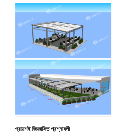
প্রায়শই জিজ্ঞাসিত প্রশ্নাবলী