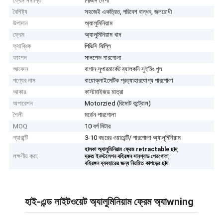
ফ্রেম সমাপ্তি
পিভিসি লেপা
বৈশিষ্ট্য
সহজেই একত্রিত, পরিবেশ বান্ধব, জলরোধী
উপাদান
অ্যালুমিনিয়াম
ফ্রেম
অ্যালুমিনিয়াম খাদ
ফ্যাব্রিক
পিভিসি ঝিল্লি
ফাংশন
সানশেড পারগোলা
আবেদন
বাগান সুপারমার্কেট ব্যালকনি সুইমিং পুল
পণ্যের নাম
বায়োক্লাইমেটিক প্রত্যাহারযোগ্য পারগোলা
আকার
কাস্টমাইজড মাত্রা
অপারেশন
Motorzied (রিমোট কন্ট্রোল)
শৈলী
মর্ডেন পারগোলা
MOQ
10 বর্গ মিটার
গ্যারান্টি
3-10 বছরের ওয়ারেন্টি/ পারগোলা অ্যালুমিনিয়াম
,
হালকা অ্যালুমিনিয়াম ফ্রেম retractable ছাদ
লক্ষণীয় করা:
,
দ্রুত ইনস্টলেশন বহিরঙ্গন সানশ্যাড পেরগোলা
বহিরঙ্গন ব্যবহারের জন্য নিয়মিত কাপড়ের ছাদ
হাই-এন্ড লাইটওয়েট অ্যালুমিনিয়াম ফ্রেম অ্যাwning