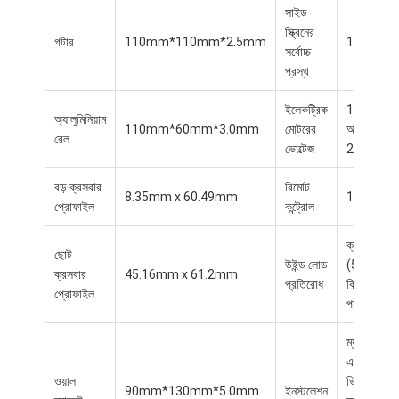
হালকা ডিউটি পারগোল
সাইড
স্ক্রিনের
গটার
110mm*110mm*2.5mm
12M
ইলেকট্রিক সানশ্যাড আউনিং
সর্বোচ্চ
প্রস্থ
বাগান কারপোর্ট
ইলেকট্রিক
110V
অ্যালুমিনিয়াম
জিপ ট্র্যাক ব্লাইন্ডস
110mm*60mm*3.0mm
মোটরের
অথবা
রেল
ভোল্টেজ
220V
আপগ্রেড অ্যালুমিনিয়াম লউভার পেরগোলা
বড় ক্রসবার
রিমোট
8.35mm x 60.49mm
1 চ্যানেল
প্রোফাইল
কন্ট্রোল
শামিয়ানা আনুষাঙ্গিক
ক্লাস 6
ছোট
উইন্ড লোড
(50-60
ক্রসবার
45.16mm x 61.2mm
প্রতিরোধ
কিমি/ঘন্টা
প্রোফাইল
পর্যন্ত)
ম্যানুয়াল
এবং
ওয়াল
ভিডিও
90mm*130mm*5.0mm
ইনস্টলেশন