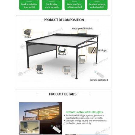
বাড়ি
পণ্য
ভিডিও