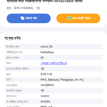
ব্যবহারের জন্য সামঞ্জস্যযোগ্য সানশ্যাড retractable অ্যারিং
মূল্য：$75-115
MOQ：10
ভালো দাম
এখন চ্যাট করুন
পণ্যের বর্ণনা
উৎপত্তি স্থল
গুয়াংডং, চীন
পরিচিতিমুলক নাম
lvzhizhou
মডেল নম্বার
01
দলিল
প্রোডাক্ট ব্রোশিওর পিডিএফ
ন্যূনতম চাহিদার পরিমাণ
10
মূল্য
$75-115
টাইপ
খিলান, Arbours, Pergolas এবং সেতু
ধাতু প্রকার
অ্যালুমিনিয়াম
প্লাস্টিক প্রকার
পলি
কাঠের ধরণ
অন্যান্য
চাপ চিকিত্সা কাঠের ধরণ
রাসায়নিক