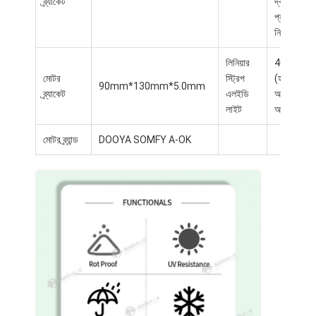
ব্র্যাকেট
দ্বারা
প্রদত্ত
নির্দেশাবলী
লিনিয়ার
4000K
মোটর
স্ট্রিপ
(হলুদ)
90mm*130mm*5.0mm
ব্র্যাকেট
এলইডি
অথবা
লাইট
অন্য
মোটর ব্র্যান্ড
DOOYA SOMFY A-OK