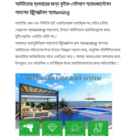
আউটডোর ব্যবহারের জন্য কুইক-সেটআপ অ্যাডজাস্টেবল
সানশেড রিট্র্যাক্টেবল অ্যাwning
স্লাইডিং রুফ এবং পিভিসি হাই ওয়াটারপ্রুফ ফ্যাব্রিক সহ মোটর চালিত
ফোল্ডেবল অ্যাwning পারগোলা, উন্নত আউটডোর অ্যাম্বিয়েন্সের জন্য
ইন্টিগ্রেটেড এলইডি লাইট সহ।
আমাদের অ্যালুমিনিয়াম পারগোলা রিট্র্যাক্টেবল রুফ অ্যাwning আপনার
আউটডোর পরিবেশের উপর উন্নত নিয়ন্ত্রণ প্রদান করে, আধুনিক পরিশীলিততাকে
ব্যবহারিক কার্যকারিতার সাথে একত্রিত করে। সমস্ত আবহাওয়ার অবস্থার জন্য
উপযুক্ত এবং আবাসিক ও বাণিজ্যিক উভয় অ্যাপ্লিকেশনের জন্য অভিযোজিত।