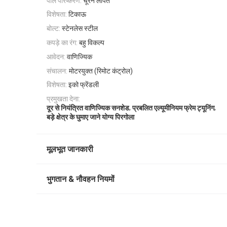
पाल परिष्करण:
चूरन लेपित
विशेषता:
टिकाऊ
बोल्ट:
स्टेनलेस स्टील
कपड़े का रंग:
बहु विकल्प
आवेदन:
वाणिज्यिक
संचालन:
मोटरयुक्त (रिमोट कंट्रोल)
विशेषता:
इको फ्रेंडली
प्रमुखता देना:
,
,
दूर से नियंत्रित वाणिज्यिक सनशेड
प्रबलित एल्यूमीनियम फ्रेम ट्यूनिंग
बड़े क्षेत्र के घुमाए जाने योग्य पिरगोला
मूलभूत जानकारी
भुगतान & नौवहन नियमों