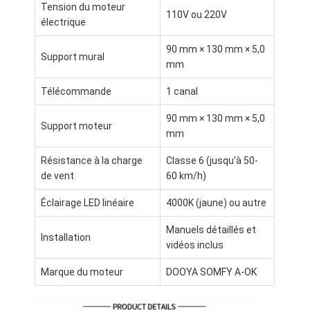
Tension du moteur
Pergola légère
110V ou 220V
électrique
Tente électrique de pare-soleil
90 mm × 130 mm × 5,0
Support mural
mm
Les voitures de jardin
Télécommande
1 canal
Abat-jour de voie de fermeture éclair
90 mm × 130 mm × 5,0
Support moteur
Pergola à louve en aluminium améliorée
mm
Résistance à la charge
Classe 6 (jusqu'à 50-
Accessoires de tente
de vent
60 km/h)
Éclairage LED linéaire
4000K (jaune) ou autre
Manuels détaillés et
Installation
vidéos inclus
Marque du moteur
DOOYA SOMFY A-OK