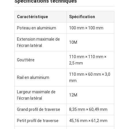
Spécifications techniques
À propos de nous
Caractéristique
Spécification
Visite de l'usine
Poteau en aluminium
100 mm × 100 mm
Contrôle de la qualité
Extension maximale de
10M
Nouvelles
l'écran latéral
Parlez Maintenant.
110 mm × 110 mm ×
Gouttière
2,5 mm
110 mm × 60 mm × 3,0
Rail en aluminium
mm
Pergola à abats-sons en aluminium
Largeur maximale de
Pergola en aluminium motorisée
12M
l'écran latéral
Pergola en tissu rétractable
Grand profil de traverse
8,35 mm × 60,49 mm
Tente escamotable
Petit profil de traverse
45,16 mm × 61,2 mm