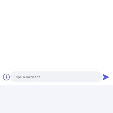
Coordonnées
Mrs. Alison Rong
+86-13560232760
Ajouter:No.809XingnanAve, ville de Nancun, district de
Panyu, ville de Guangzhou, Chine
Parlez Maintenant.
Photo