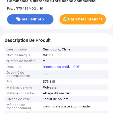
Commande à distance Store banne commercial
Grande surface couverte
Prix：$75-115
MOQ：10
meilleur prix
Parlez Maintenant.
Description De Produit
Lieu d'origine
Guangdong, Chine
Nom de marque
OASIS
Numéro de modèle
V1
Document
Brochure du produit PDF
Quantité de
10
commande min
Prix
$75-115
Matériau de voile
Polyester
Matériau du cadre
Alliage d'aluminium
Finition de voile
Enduit de poudre
Méthode de
commutateur à télécommande
fonctionnement