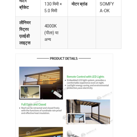
मोटर
हल्का शुल्क परगोला
130 मिमी ×
मोटर ब्रांड
SOMFY
ब्रैकेट
5.0 मिमी
A-OK
इलेक्ट्रिक सनशेड अरोइंग
लीनियर
4000K
स्ट्रिप
उद्यान कारपोर्ट
(पीला) या
एलईडी
अन्य
लाइट्स
जिप ट्रैक ब्लाइंड्स
उन्नत एल्यूमीनियम लोवर पेरगोला
शामियाना सहायक उपकरण