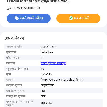
वाणिज्यिक retractable एलईडी सनशेड सिस्टम
मूल्य：$75-115
MOQ：10
सबसे अच्छी कीमत
अब बात करें
उत्पाद विवरण
उत्पत्ति के प्लेस
गुआंग्डोंग, चीन
ब्रांड नाम
lvzhizhou
मॉडल संख्या
01
दस्तावेज़
उत्पाद पुस्तिका पीडीएफ
न्यूनतम आदेश मात्रा
10
मूल्य
$75-115
प्रकार
मेहराब, Arbours, Pergolas और पुल
धातु का प्रकार
अल्युमीनियम
प्लास्टिक प्रकार
पाली
लकड़ी का प्रकार
अन्य
दबाव का इलाज लकड़ी के
रासायनिक
प्रकार