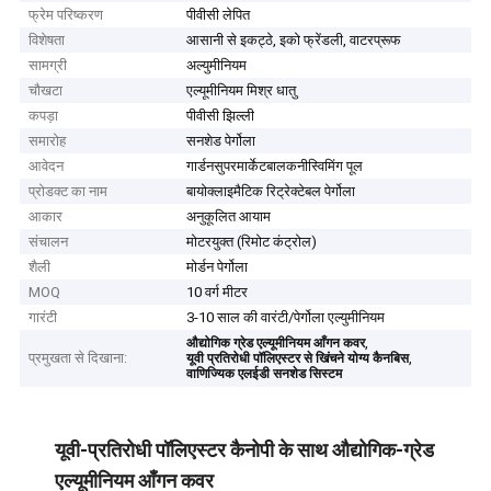
फ्रेम परिष्करण
पीवीसी लेपित
विशेषता
आसानी से इकट्ठे, इको फ्रेंडली, वाटरप्रूफ
सामग्री
अल्युमीनियम
चौखटा
एल्यूमीनियम मिश्र धातु
कपड़ा
पीवीसी झिल्ली
समारोह
सनशेड पेर्गोला
आवेदन
गार्डनसुपरमार्केटबालकनीस्विमिंग पूल
प्रोडक्ट का नाम
बायोक्लाइमैटिक रिट्रेक्टेबल पेर्गोला
आकार
अनुकूलित आयाम
संचालन
मोटरयुक्त (रिमोट कंट्रोल)
शैली
मोर्डन पेर्गोला
MOQ
10 वर्ग मीटर
गारंटी
3-10 साल की वारंटी/पेर्गोला एल्युमीनियम
,
औद्योगिक ग्रेड एल्यूमीनियम आँगन कवर
प्रमुखता से दिखाना:
,
यूवी प्रतिरोधी पॉलिएस्टर से खिंचने योग्य कैनबिस
वाणिज्यिक एलईडी सनशेड सिस्टम
यूवी-प्रतिरोधी पॉलिएस्टर कैनोपी के साथ औद्योगिक-ग्रेड
एल्यूमीनियम आँगन कवर