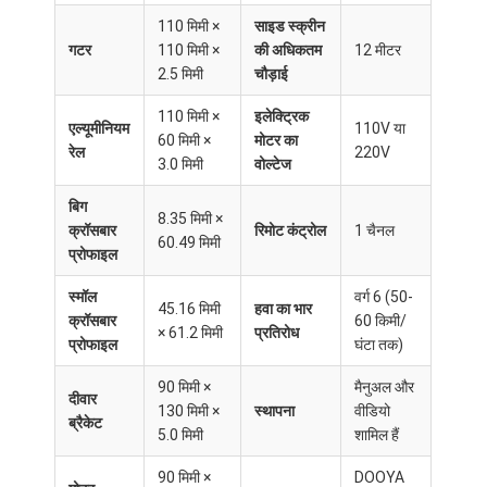
हमारे बारे में
110 मिमी ×
साइड स्क्रीन
गटर
110 मिमी ×
की अधिकतम
12 मीटर
कारखाने का दौरा
2.5 मिमी
चौड़ाई
गुणवत्ता नियंत्रण
110 मिमी ×
इलेक्ट्रिक
एल्यूमीनियम
110V या
60 मिमी ×
मोटर का
रेल
220V
समाचार
3.0 मिमी
वोल्टेज
बिग
अब बात करें
8.35 मिमी ×
क्रॉसबार
रिमोट कंट्रोल
1 चैनल
60.49 मिमी
प्रोफाइल
स्मॉल
वर्ग 6 (50-
एल्यूमीनियम के पट्टे वाले पिरगोला
45.16 मिमी
हवा का भार
क्रॉसबार
60 किमी/
× 61.2 मिमी
प्रतिरोध
प्रोफाइल
घंटा तक)
मोटर चालित एल्यूमीनियम Pergola
90 मिमी ×
मैनुअल और
दीवार
खिंचने योग्य कपड़े का पेर्गोला
130 मिमी ×
स्थापना
वीडियो
ब्रैकेट
5.0 मिमी
शामिल हैं
वापस लेने योग्य शामियाना
90 मिमी ×
DOOYA