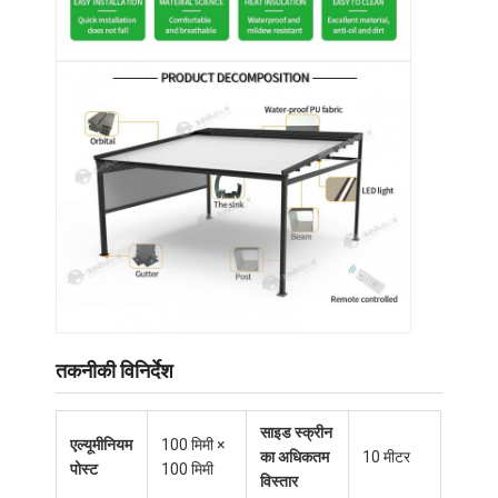
तकनीकी विनिर्देश
घर
उत्पाद
साइड स्क्रीन
एल्यूमीनियम
100 मिमी ×
का अधिकतम
10 मीटर
पोस्ट
100 मिमी
वीडियो
विस्तार