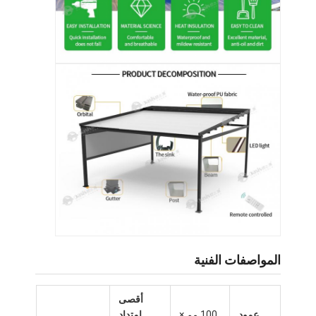
المنزل
المواصفات الفنية
المنتجات
فيديوهات
أقصى
عمود
100 مم ×
امتداد