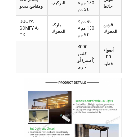
130 مم ×
التركيب
البيرجولا الخفيفة
حائط
ومقاطع فيديو
5.0 مم
المظلة الكهربائية
90 مم ×
DOOYA
قوس
ماركة
130 مم ×
SOMFY A-
حديقة السيارات
المحرك
المحرك
5.0 مم
OK
ستائر مضغوطة
4000
أضواء
كلفن
LED
ألومنيوم المعدلة المرفق بيرجولا
(أصفر) أو
خطية
أخرى
اكسسوارات المظلة