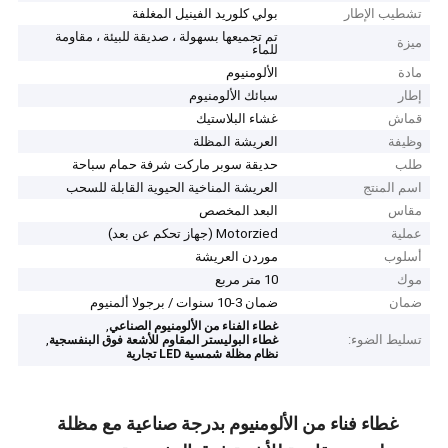
تشطيب الإطار
بولي كلوريد الفينيل المغلفة
تم تجميعها بسهولة ، صديقة للبيئة ، مقاومة
ميزة
للماء
مادة
الألومنيوم
إطار
سبائك الألومنيوم
قماش
غشاء البلاستيك
وظيفة
العريشة المظلة
طلب
حديقة سوبر ماركت شرفة حمام سباحة
اسم المنتج
العريشة المناخية الحيوية القابلة للسحب
مقاس
البعد المخصص
عملية
Motorzied (جهاز تحكم عن بعد)
أسلوب
موردن العريشة
موك
10 متر مربع
ضمان
ضمان 3-10 سنوات / برجولا ألمنيوم
,
غطاء الفناء من الألومنيوم الصناعي
تسليط الضوء:
,
غطاء البوليستر المقاوم للأشعة فوق البنفسجية
نظام مظلة شمسية LED تجارية
غطاء فناء من الألومنيوم بدرجة صناعية مع مظلة