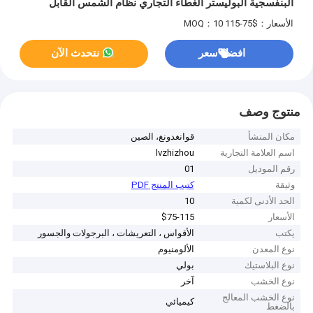
البنفسجية البوليستر الغطاء التجاري نظام الشمس القابل
للانسحاب LED
الأسعار：$75-115
MOQ：10
افضل سعر
نتحدث الآن
منتوج وصف
مكان المنشأ
قوانغدونغ، الصين
اسم العلامة التجارية
lvzhizhou
رقم الموديل
01
وثيقة
كتيب المنتج PDF
الحد الأدنى لكمية
10
الأسعار
$75-115
يكتب
الأقواس ، التعريشات ، البرجولات والجسور
نوع المعدن
الألومنيوم
نوع البلاستيك
بولي
نوع الخشب
آخر
نوع الخشب المعالج
كيميائي
بالضغط