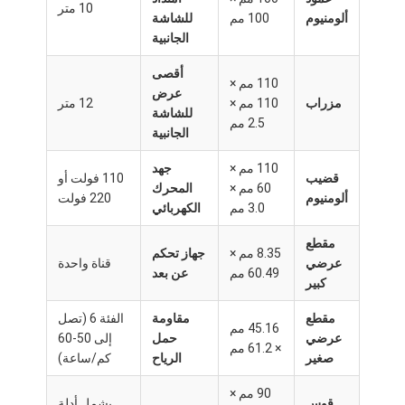
10 متر
معلومات عنا
ألومنيوم
100 مم
للشاشة
الجانبية
جولة في المصنع
أقصى
110 مم ×
عرض
رقابة جودة
مزراب
110 مم ×
12 متر
للشاشة
2.5 مم
الجانبية
أخبار
110 مم ×
جهد
نتحدث الآن
قضيب
110 فولت أو
60 مم ×
المحرك
ألومنيوم
220 فولت
3.0 مم
الكهربائي
مقطع
8.35 مم ×
جهاز تحكم
البيرجولا ذات الستائر من الألومنيوم
عرضي
قناة واحدة
60.49 مم
عن بعد
كبير
عريشة ألمنيوم بمحركات
مقطع
مقاومة
الفئة 6 (تصل
45.16 مم
البيرجولا القابلة للانسحاب
عرضي
حمل
إلى 50-60
× 61.2 مم
صغير
الرياح
كم/ساعة)
مظلة قابلة للطي
90 مم ×
قوس
يشمل أدلة