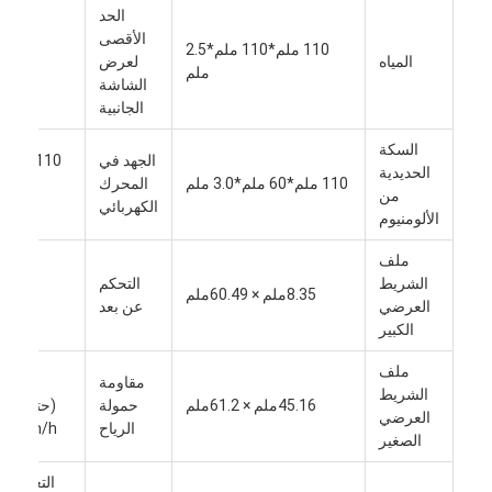
الحد
معلومات عنا
الأقصى
110 ملم*110 ملم*2.5
المياه
لعرض
12M
جولة في المصنع
ملم
الشاشة
الجانبية
رقابة جودة
السكة
الجهد في
110 فولت
أخبار
الحديدية
110 ملم*60 ملم*3.0 ملم
المحرك
أو 220
من
الكهربائي
فولت
نتحدث الآن
الألومنيوم
ملف
الشريط
التحكم
8.35ملم × 60.49ملم
قناة 1
العرضي
عن بعد
البيرجولا ذات الستائر من الألومنيوم
الكبير
عريشة ألمنيوم بمحركات
ملف
مقاومة
الفئة
الشريط
45.16ملم × 61.2ملم
حمولة
(حت
البيرجولا القابلة للانسحاب
العرضي
الرياح
60km/h)
الصغير
مظلة قابلة للطي
التعليمات