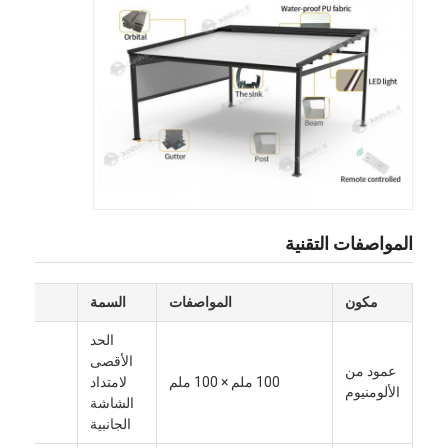
المواصفات التقنية
مكون
المواصفات
السمة
القيمة
المنزل
الحد
الأقصى
عمود من
المنتجات
100 ملم × 100 ملم
لامتداد
10 م
الألومنيوم
الشاشة
فيديوهات
الجانبية