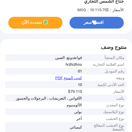
جناح الشمس التجاري
الأسعار：$75-115
MOQ：10
افضل سعر
نتحدث الآن
منتوج وصف
مكان المنشأ
قوانغدونغ، الصين
اسم العلامة التجارية
lvzhizhou
رقم الموديل
01
وثيقة
كتيب المنتج PDF
الحد الأدنى لكمية
10
الأسعار
$75-115
يكتب
الأقواس ، التعريشات ، البرجولات والجسور
نوع المعدن
الألومنيوم
نوع البلاستيك
بولي
نوع الخشب
آخر
نوع الخشب المعالج
كيميائي
بالضغط