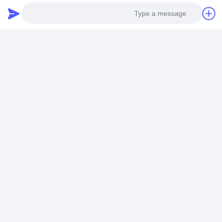
Photo
Video Call
Audio Call