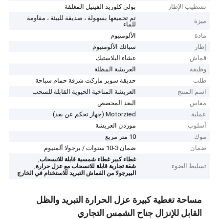
تشطيب الإطار
بولي كلوريد الفينيل المغلفة
تم تجميعها بسهولة ، صديقة للبيئة ، مقاومة
ميزة
للماء
مادة
الألومنيوم
إطار
سبائك الألومنيوم
قماش
غشاء البلاستيك
وظيفة
العريشة المظلة
طلب
حديقة سوبر ماركت شرفة حمام سباحة
اسم المنتج
العريشة المناخية الحيوية القابلة للسحب
مقاس
البعد المخصص
عملية
Motorzied (جهاز تحكم عن بعد)
أسلوب
موردن العريشة
موك
10 متر مربع
ضمان
ضمان 3-10 سنوات / برجولا ألمنيوم
,
غطاء كبير غطاء شمسية قابلة للانسحاب
تسليط الضوء:
,
شقة تجارية قابلة للانسحاب مع عزل حرارة
البيرجولا من القماش التبريد للاستخدام في الخارج
مساحة تغطية كبيرة عزل الحرارة التبريد والظل
القابل للإنزال جناح الشمس التجاري