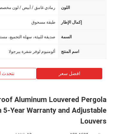
اللون
رمادي غامق / أبيض / لون مخص
إكمال الإطار
طبقة مسحوق
السمة
اسم المنتج
ألومنيوم لوفر شفرة بيرجولا
افضل سعر
نتحدث ا
roof Aluminum Louvered Pergola
h 5-Year Warranty and Adjustable
Louvers