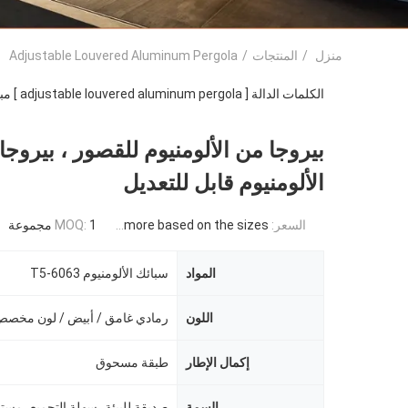
منزل
/
المنتجات
/
Adjustable Louvered Aluminum Pergola
الكلمات الدالة [ adjustable louvered aluminum pergola ] مباراة
بيروجا من الألومنيوم للقصور ، بيروجا
الألومنيوم قابل للتعديل
السعر:
USD 871USD ~4000USD or more based on the sizes
1 مجموعة
MOQ:
المواد
سبائك الألومنيوم 6063-T5
اللون
رمادي غامق / أبيض / لون مخص
إكمال الإطار
طبقة مسحوق
السمة