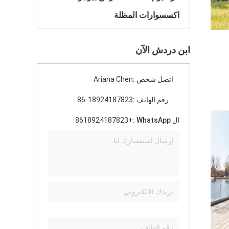
اكسسوارات المظلة
ابن دردش الآن
اتصل شخص :
Ariana Chen
رقم الهاتف :
86-18924187823
ال WhatsApp :
+8618924187823