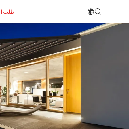
طلب اق