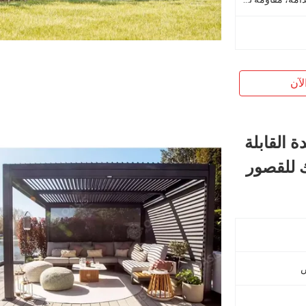
لآن
ة القابلة
ك للقصور
ص