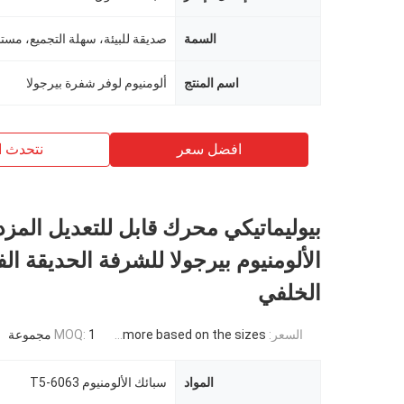
السمة
اسم المنتج
ألومنيوم لوفر شفرة بيرجولا
افضل سعر
نتحدث ا
بيوليماتيكي محرك قابل للتعديل المز
الألومنيوم بيرجولا للشرفة الحديقة الف
الخلفي
السعر:
USD 871USD ~4000USD or more based on the sizes
1 مجموعة
MOQ:
المواد
سبائك الألومنيوم 6063-T5