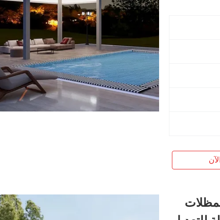
لآن
لمظلات