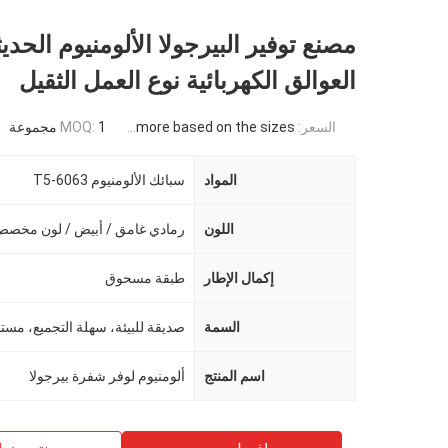
مصنع توفير البيرجولا الألومنيوم الحدي
العوالق الكهربائية نوع العمل الثقيل
السعر:
USD 871USD ~4000USD or more based on the sizes
1 مجموعة
MOQ:
المواد
سبائك الألومنيوم 6063-T5
اللون
رمادي غامق / أبيض / لون مخص
إكمال الإطار
طبقة مسحوق
السمة
اسم المنتج
ألومنيوم لوفر شفرة بيرجولا