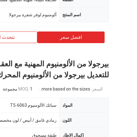
اسم المنتج
ألومنيوم لوفر شفرة بيرجولا
افضل سعر
نتحدث ا
بيرجولا من الألومنيوم المهنية مع العقد
للتعديل بيرجولا من الألومنيوم المحر
السعر:
USD 871USD ~4000USD or more based on the sizes
1 مجموعة
MOQ:
المواد
سبائك الألومنيوم 6063-T5
اللون
رمادي غامق / أبيض / لون مخص
إكمال الإطار
طبقة مسحوق