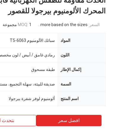
الحدث مقاومة للطقس الكهربائية قابل
المحرك الألومنيوم بيرجولا للقصور
السعر:
USD 871USD ~4000USD or more based on the sizes
1 مجموعة
MOQ:
المواد
سبائك الألومنيوم 6063-T5
اللون
رمادي غامق / أبيض / لون مخص
إكمال الإطار
طبقة مسحوق
السمة
اسم المنتج
ألومنيوم لوفر شفرة بيرجولا
افضل سعر
نتحدث ا