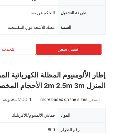
طريقة التشغيل
التحكم عن بعد
السمة
مضاد للأشعة فوق البنفسجية
افضل سعر
نتحدث ا
إطار الألومنيوم المظلة الكهربائية الم
المنزل 2m 2.5m 3m الأحجام المخصصة
السعر:
USD 871USD ~4000USD or more based on the sizes
1 مجموعة
MOQ:
المواد
قماش الألمنيوم/الأكريليك
رقم الطراز
L800