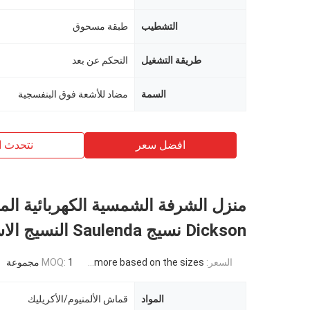
التشطيب
طبقة مسحوق
طريقة التشغيل
التحكم عن بعد
السمة
مضاد للأشعة فوق البنفسجية
افضل سعر
نتحدث ا
منزل الشرفة الشمسية الكهربائية الم
Dickson نسيج Saulenda النسيج الاسباني
السعر:
USD 871USD ~4000USD or more based on the sizes
1 مجموعة
MOQ:
المواد
قماش الألمنيوم/الأكريليك