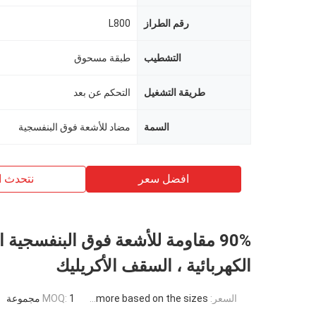
رقم الطراز
L800
التشطيب
طبقة مسحوق
طريقة التشغيل
التحكم عن بعد
السمة
مضاد للأشعة فوق البنفسجية
افضل سعر
نتحدث ا
90% مقاومة للأشعة فوق البنفسجية 
الكهربائية ، السقف الأكريليك
السعر:
USD 871USD ~4000USD or more based on the sizes
1 مجموعة
MOQ: