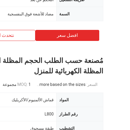
السمة
مضاد للأشعة فوق البنفسجية
افضل سعر
نتحدث ا
مُصنعة حسب الطلب الحجم المظلة ال
المظلة الكهربائية للمنزل
السعر:
USD 871USD ~4000USD or more based on the sizes
1 مجموعة
MOQ:
المواد
قماش الألمنيوم/الأكريليك
رقم الطراز
L800
التشطيب
طبقة مسحوق