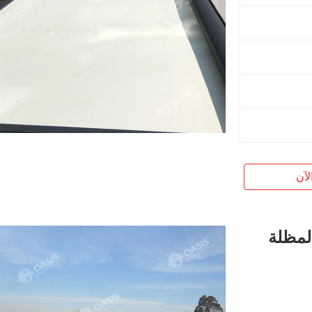
لآن
المظلة