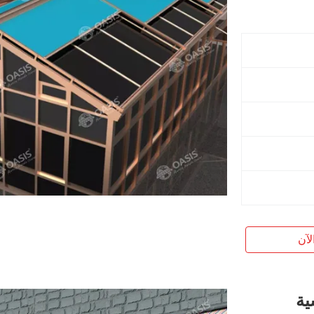
لآن
سية