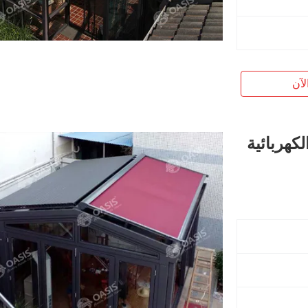
لآن
كهربائية