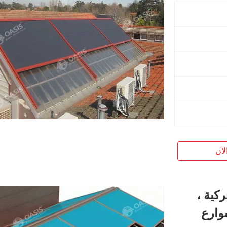
لآن
كية ،