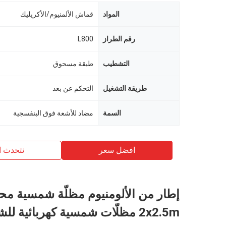
المواد
قماش الألمنيوم/الأكريليك
رقم الطراز
L800
التشطيب
طبقة مسحوق
طريقة التشغيل
التحكم عن بعد
السمة
مضاد للأشعة فوق البنفسجية
افضل سعر
نتحدث ا
إطار من الألومنيوم مظلّة شمسية محر
2x2.5m مظلّات شمسية كهربائية للشوارع