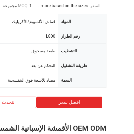
السعر:
USD 871USD ~4000USD or more based on the sizes
1 مجموعة
MOQ:
المواد
قماش الألمنيوم/الأكريليك
رقم الطراز
L800
التشطيب
طبقة مسحوق
طريقة التشغيل
التحكم عن بعد
السمة
مضاد للأشعة فوق البنفسجية
افضل سعر
نتحدث ا
OEM ODM الأقمشة الإسبانية الشم