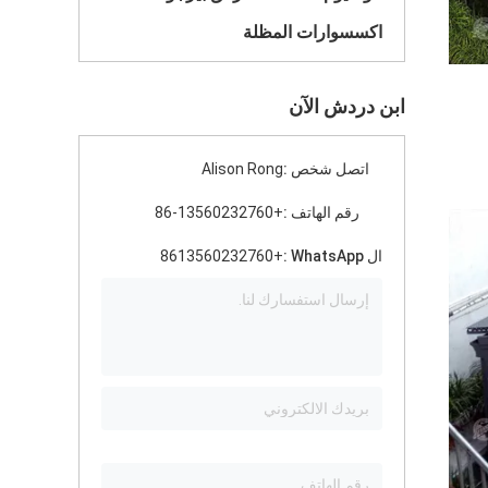
اكسسوارات المظلة
ابن دردش الآن
اتصل شخص :
Alison Rong
رقم الهاتف :
+86-13560232760
ال WhatsApp :
+8613560232760