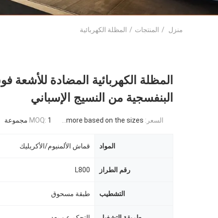
منزل
/
المنتجات
/
المظلة الكهربائية
المظلة الكهربائية المضادة للأشعة فو
البنفسجية من النسيج الإسباني
السعر:
USD 871USD ~4000USD or more based on the sizes
1 مجموعة
MOQ:
المواد
قماش الألمنيوم/الأكريليك
رقم الطراز
L800
التشطيب
طبقة مسحوق
طريقة التشغيل
التحكم عن بعد