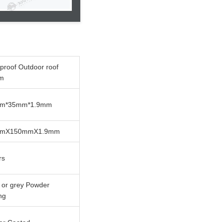
proof Outdoor roof
em
m*35mm*1.9mm
mmX150mmX1.9mm
rs
 or grey Powder
ng