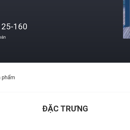
125-160
 bán
n phẩm
ĐẶC TRƯNG