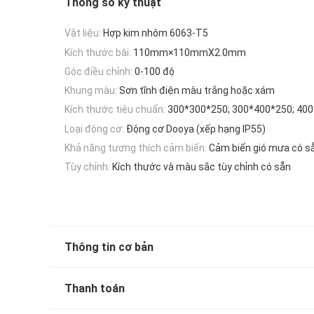
Thông số kỹ thuật
Vật liệu:
Hợp kim nhôm 6063-T5
Kích thước bài:
110mm×110mmX2.0mm
Góc điều chỉnh:
0-100 độ
Khung màu:
Sơn tĩnh điện màu trắng hoặc xám
Kích thước tiêu chuẩn:
300*300*250; 300*400*250; 40
Loại động cơ:
Động cơ Dooya (xếp hạng IP55)
Khả năng tương thích cảm biến:
Cảm biến gió mưa có s
Tùy chỉnh:
Kích thước và màu sắc tùy chỉnh có sẵn
Thông tin cơ bản
Thanh toán