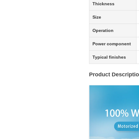
Thickness
Size
Operation
Power component
Typical finishes
Product Descripti