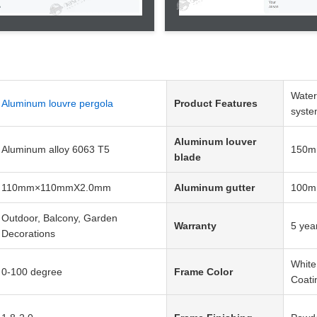
Water
Aluminum louvre pergola
Product Features
syst
Aluminum louver
Aluminum alloy 6063 T5
150m
blade
110mm×110mmX2.0mm
Aluminum gutter
100
Outdoor, Balcony, Garden
Warranty
5 yea
Decorations
White
0-100 degree
Frame Color
Coati