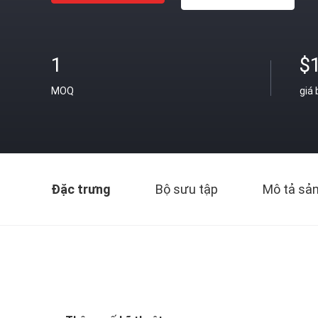
1
$
MOQ
giá
Đặc trưng
Bộ sưu tập
Mô tả sả