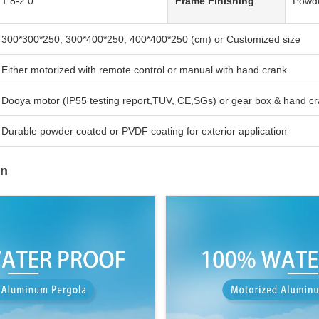
1.8-2.0
Frame Finishing
Powd
300*300*250; 300*400*250; 400*400*250 (cm) or Customized size
Either motorized with remote control or manual with hand crank
Dooya motor (IP55 testing report,TUV, CE,SGs) or gear box & hand c
Durable powder coated or PVDF coating for exterior application
on