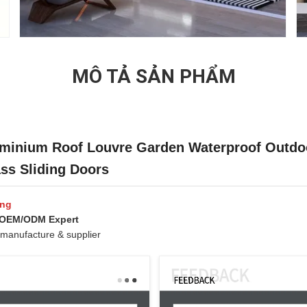
MÔ TẢ SẢN PHẨM
minium Roof Louvre Garden Waterproof Outdoo
ss Sliding Doors
ing
d OEM/ODM Expert
 manufacture & supplier