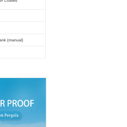
er Coated
rank (manual)