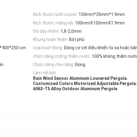
Kích thước lưỡi Louver:
150mm*35mm*1.9mm
Kích thước máng xối:
100mmX150mmX1.9mm
Độ dày nhôm:
1,8-2,0mm
Khung hoàn thiện:
Bột phủ
0*400*250 cm
Loại hoạt động:
Động cơ với điều khiển từ xa hoặc bằn
chức năng chống thấm nước:
100% không thấm nướ
ẵn
Chức năng che nắng:
Đúng
Làm nổi bật:
,
Rain Wind Sensor Aluminum Louvered Pergola
,
Customized Colors Motorized Adjustable Pergola
6063-T5 Alloy Outdoor Aluminum Pergola