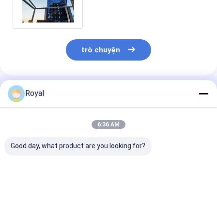
sau sân thượng sân thượng
trò chuyện
Sản Phẩm Khuyến Cáo
Royal
6:36 AM
Good day, what product are you looking for?
Giàn che nắng khung
Mái hiên nhôm ngoài
Đèn khung nh
nhôm chịu lực, dễ lắp
trời chống ăn mòn,
hiện đại đẹp 
đặt - Mái che nắng
chịu mọi thời tiết,
Vật liệu bền và
có thể thu vào cho
khung chắc chắn, vải
kế chuyên ngh
sân thượng & sân
chống rách, chống
Khóa sân sau 