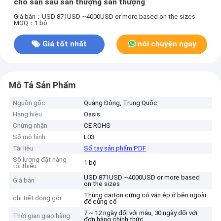
cho sân sau sân thượng sân thượng
Giá bán：USD 871USD ~4000USD or more based on the sizes
MOQ：1 bộ
Giá tốt nhất
nói chuyện ngay.
Mô Tả Sản Phẩm
Nguồn gốc
Quảng Đông, Trung Quốc
Hàng hiệu
Oasis
Chứng nhận
CE ROHS
Số mô hình
L03
Tài liệu
Sổ tay sản phẩm PDF
Số lượng đặt hàng
1 bộ
tối thiểu
USD 871USD ~4000USD or more based
Giá bán
on the sizes
Thùng carton cứng có ván ép ở bên ngoài
chi tiết đóng gói
để củng cố
7 ~ 12 ngày đối với mẫu, 30 ngày đối với
Thời gian giao hàng
đơn hàng chính thức