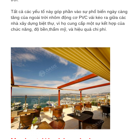
Pergola hạng nhẹ
Tất cả các yếu tố này góp phần vào sự phổ biến ngày càng
tăng của ngoài trời nhôm động cơ PVC vải kéo ra giữa các
Bức tường che nắng điện
nhà xây dựng biệt thự, vì họ cung cấp một sự kết hợp của
chức năng, độ bền,thẩm mỹ, và hiệu quả chi phí.
Khu vườn xe hơi
Mành theo dõi Zip
Pergola Louver nhôm nâng cấp
phụ kiện mái hiên