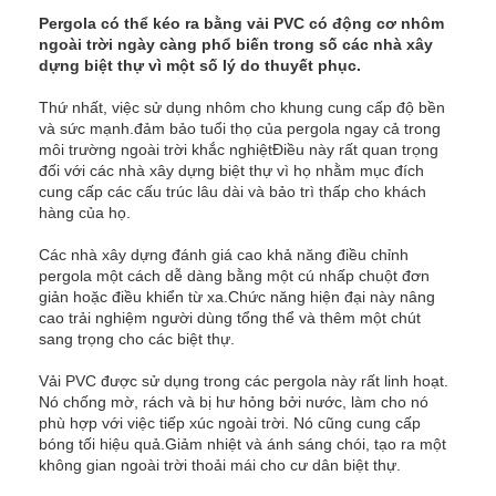
Pergola có thể kéo ra bằng vải PVC có động cơ nhôm
ngoài trời ngày càng phổ biến trong số các nhà xây
dựng biệt thự vì một số lý do thuyết phục.
Thứ nhất, việc sử dụng nhôm cho khung cung cấp độ bền
và sức mạnh.đảm bảo tuổi thọ của pergola ngay cả trong
môi trường ngoài trời khắc nghiệtĐiều này rất quan trọng
đối với các nhà xây dựng biệt thự vì họ nhằm mục đích
cung cấp các cấu trúc lâu dài và bảo trì thấp cho khách
hàng của họ.
Các nhà xây dựng đánh giá cao khả năng điều chỉnh
pergola một cách dễ dàng bằng một cú nhấp chuột đơn
giản hoặc điều khiển từ xa.Chức năng hiện đại này nâng
cao trải nghiệm người dùng tổng thể và thêm một chút
sang trọng cho các biệt thự.
Nhà
Vải PVC được sử dụng trong các pergola này rất linh hoạt.
Nó chống mờ, rách và bị hư hỏng bởi nước, làm cho nó
Sản phẩm
phù hợp với việc tiếp xúc ngoài trời. Nó cũng cung cấp
bóng tối hiệu quả.Giảm nhiệt và ánh sáng chói, tạo ra một
không gian ngoài trời thoải mái cho cư dân biệt thự.
Video