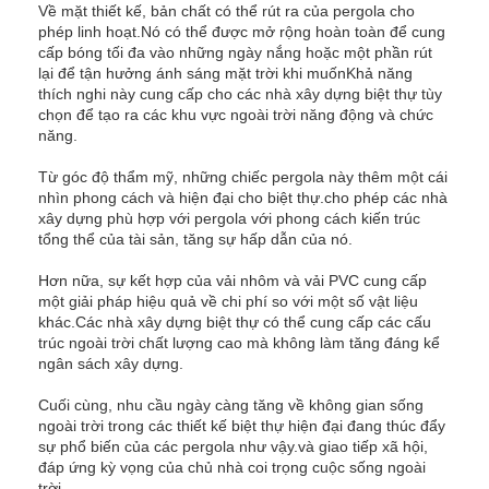
Về mặt thiết kế, bản chất có thể rút ra của pergola cho
Về chúng tôi
phép linh hoạt.Nó có thể được mở rộng hoàn toàn để cung
cấp bóng tối đa vào những ngày nắng hoặc một phần rút
Chuyến tham quan nhà máy
lại để tận hưởng ánh sáng mặt trời khi muốnKhả năng
thích nghi này cung cấp cho các nhà xây dựng biệt thự tùy
chọn để tạo ra các khu vực ngoài trời năng động và chức
Kiểm soát chất lượng
năng.
Tin tức
Từ góc độ thẩm mỹ, những chiếc pergola này thêm một cái
nhìn phong cách và hiện đại cho biệt thự.cho phép các nhà
nói chuyện ngay.
xây dựng phù hợp với pergola với phong cách kiến trúc
tổng thể của tài sản, tăng sự hấp dẫn của nó.
Hơn nữa, sự kết hợp của vải nhôm và vải PVC cung cấp
một giải pháp hiệu quả về chi phí so với một số vật liệu
Pergola có màn cửa nhôm
khác.Các nhà xây dựng biệt thự có thể cung cấp các cấu
trúc ngoài trời chất lượng cao mà không làm tăng đáng kể
Pergola nhôm cơ giới
ngân sách xây dựng.
Cuối cùng, nhu cầu ngày càng tăng về không gian sống
Pergola vải kéo lại
ngoài trời trong các thiết kế biệt thự hiện đại đang thúc đẩy
sự phổ biến của các pergola như vậy.và giao tiếp xã hội,
mái hiên có thể thu vào
đáp ứng kỳ vọng của chủ nhà coi trọng cuộc sống ngoài
trời.