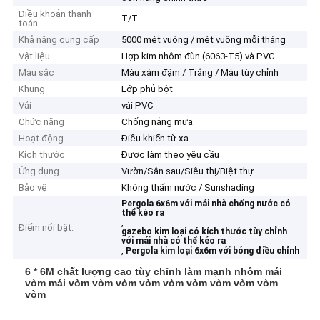
Điều khoản thanh
T/T
toán
Khả năng cung cấp
5000 mét vuông / mét vuông mỗi tháng
Vật liệu
Hợp kim nhôm đùn (6063-T5) và PVC
Màu sắc
Màu xám đậm / Trắng / Màu tùy chỉnh
Khung
Lớp phủ bột
Vải
vải PVC
Chức năng
Chống nắng mưa
Hoạt động
Điều khiển từ xa
Kích thước
Được làm theo yêu cầu
Ứng dụng
Vườn/Sân sau/Siêu thị/Biệt thự
Bảo vệ
Không thấm nước / Sunshading
Pergola 6x6m với mái nhà chống nước có
thể kéo ra
,
Điểm nổi bật:
gazebo kim loại có kích thước tùy chỉnh
với mái nhà có thể kéo ra
,
Pergola kim loại 6x6m với bóng điều chỉnh
6 * 6M chất lượng cao tùy chỉnh làm mạnh nhôm mái
vòm mái vòm vòm vòm vòm vòm vòm vòm vòm vòm
vòm