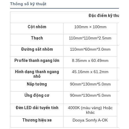
Thông số kỹ thuật
Đặc điểm kỹ thuật c
Cột nhôm
100mm × 100mm
Tải 
Thạch
110mm*110mm*2.5mm
Đường sắt nhôm
110mm*60mm*3.0mm
Ch
Profile thanh ngang lớn
8.35mm x 60.49mm
Hình dạng thanh ngang
45.16mm x 61.2mm
Đi
nhỏ
Nắp tường
90mm*130mm*5.0mm
Ứng động cơ
90mm*130mm*5.0mm
Đèn LED dải tuyến tính
4000K (màu vàng) Hoặc
khác
Thương hiệu xe
Dooya Somfy A-OK