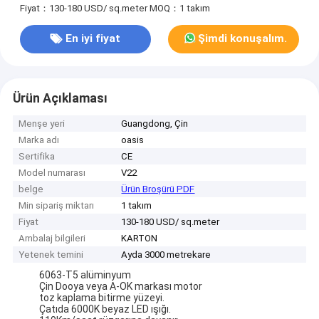
Fiyat：130-180 USD/ sq.meter
MOQ：1 takım
En iyi fiyat
Şimdi konuşalım.
Ürün Açıklaması
Menşe yeri
Guangdong, Çin
Marka adı
oasis
Sertifika
CE
Model numarası
V22
belge
Ürün Broşürü PDF
Min sipariş miktarı
1 takım
Fiyat
130-180 USD/ sq.meter
Ambalaj bilgileri
KARTON
Yetenek temini
Ayda 3000 metrekare
6063-T5 alüminyum
Çin Dooya veya A-OK markası motor
toz kaplama bitirme yüzeyi.
Çatıda 6000K beyaz LED ışığı.