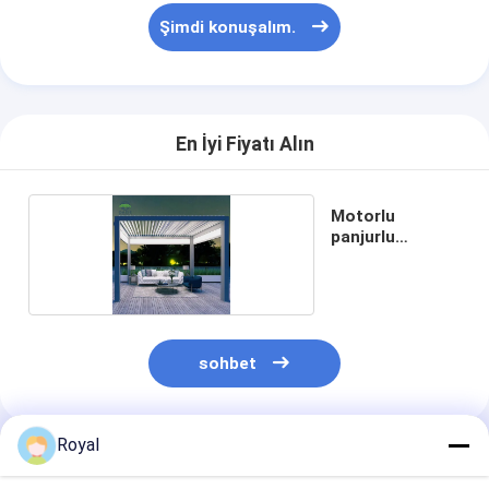
Şimdi konuşalım.
En İyi Fiyatı Alın
Motorlu
panjurlu
pergola
sohbet
Royal
Önerilen Ürünler