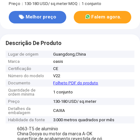
Preço：130-180 USD/ sq.meter
MOQ：1 conjunto
Melhor preço
Falem agora.
Descrição De Produto
Lugar de origem
Guangdong,China
Marca
oasis
Certificação
CE
Número do modelo
V22
Documento
Folheto PDF do produto
Quantidade de
1 conjunto
ordem mínima
Preço
130-180 USD/ sq.meter
Detalhes da
CAIXA
embalagem
Habilidade da fonte
3.000 metros quadrados por mês
6063-T5 de alumínio
China Dooya ou motor da marca A-OK
superfície de acabamento revestida de pó.