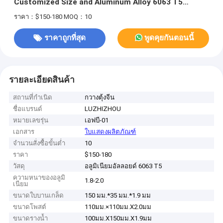
Customized Size and Aluminum Alloy 6063 T5
Construction
ราคา：$150-180
MOQ：10
ราคาถูกที่สุด
พูดคุยกันตอนนี้
รายละเอียดสินค้า
สถานที่กำเนิด
กวางตุ้งจีน
ชื่อแบรนด์
LUZHIZHOU
หมายเลขรุ่น
เอฟบี-01
เอกสาร
ใบแสดงผลิตภัณฑ์
จำนวนสั่งซื้อขั้นต่ำ
10
ราคา
$150-180
วัสดุ
อลูมิเนียมอัลลอยด์ 6063 T5
ความหนาของอลูมิ
1.8-2.0
เนียม
ขนาดใบบานเกล็ด
150 มม.*35 มม.*1.9 มม
ขนาดโพสต์
110มม.×110มม.X2.0มม
ขนาดรางน้ำ
100มม.X150มม.X1.9มม