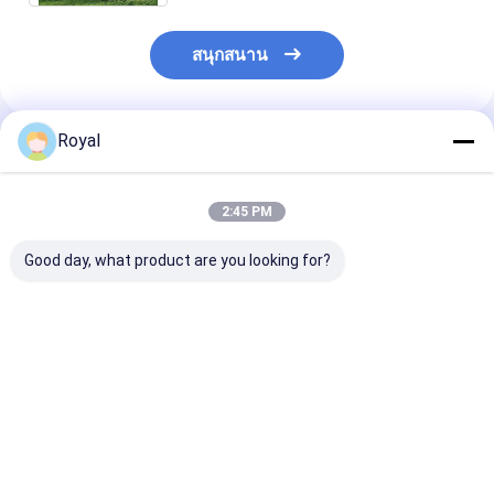
สนุกสนาน
Royal
แนะนำผลิตภัณฑ์
2:45 PM
Good day, what product are you looking for?
พอร์โกล่าแบบมี
100% กันฝน ภายนอก
ราคาดีที่สุด ใหม
เครื่องยนต์
อลูมิเนียม ระบบ
เบาของอัลลูมิเน
ครอบคลุม Pergola
เลส Pergola L
ราคาดีที่สุด
ราคาดีที่สุด
ราคาดีที่ส