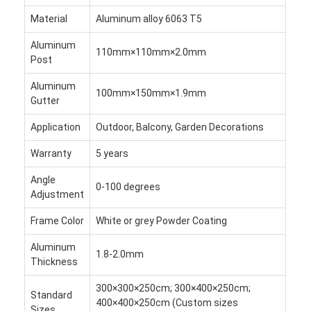
Легкая пергола
Material
Aluminum alloy 6063 T5
Электрический тент для солнцезащиты
Aluminum
110mm×110mm×2.0mm
Post
Садовые автостоянки
Aluminum
100mm×150mm×1.9mm
Шторки следа застежка-молнии
Gutter
Application
Outdoor, Balcony, Garden Decorations
Усовершенствованная алюминиевая лавка Пергола
Warranty
5 years
Аксессуары тента
Angle
0-100 degrees
Adjustment
Frame Color
White or grey Powder Coating
Aluminum
1.8-2.0mm
Thickness
300×300×250cm; 300×400×250cm;
Standard
400×400×250cm (Custom sizes
Sizes