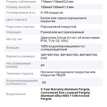
Размер публикации
110мм×110ммX2,0 мм
Размер желоба
100ммX150ммX1,9 мм
Регулируемый угол
0-100 градусов
Белое или серое порошковое
Цвет каркаса
покрытие
Рамочная отделка
Порошковой покрытый
Операция
Ручной или моторизованный
Двигатель Dooya (отчет об испытаниях
Мотор тип
IP55, TUV, CE, SGs)
100% водонепроницаемость/
Функция
солнцезащитный
300*300*250; 300*400*250; 400*400*250
Варианты размера
(см)
Настраиваемый
да
размер
Прочное порошковое покрытие или
Типичная отделка
покрытие ПВДФ.
Водонепроницаемая
да
особенность
,
5-Year Warranty Aluminum Pergola
,
Customized Size Louvered Pergola
Выделенное:
Aluminum Alloy 6063 T5 Motorized
Pergola