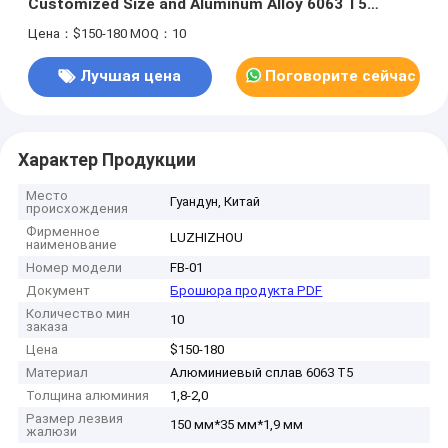
Customized Size and Aluminum Alloy 6063 T5
Construction
Цена：$150-180
MOQ：10
Лучшая цена
Поговорите сейчас
Характер Продукции
Место
Гуандун, Китай
происхождения
Фирменное
LUZHIZHOU
наименование
Номер модели
FB-01
Документ
Брошюра продукта PDF
Количество мин
10
заказа
Цена
$150-180
Материал
Алюминиевый сплав 6063 T5
Толщина алюминия
1,8-2,0
Размер лезвия
150 мм*35 мм*1,9 мм
жалюзи