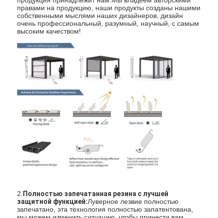
Легкая пергола
правами на продукцию, наши продукты созданы нашими
собственными мыслями наших дизайнеров, дизайн
очень профессиональный, разумный, научный, с самым
Электрический тент для солнцезащиты
высоким качеством!
Садовые автостоянки
Шторки следа застежка-молнии
Усовершенствованная алюминиевая лавка Пергола
Аксессуары тента
2.
Полностью запечатанная резина с лучшей
защитной функцией:
Луверное лезвие полностью
запечатано, эта технология полностью запатентована,
мы можем изменить ситуацию, чтобы принести вам