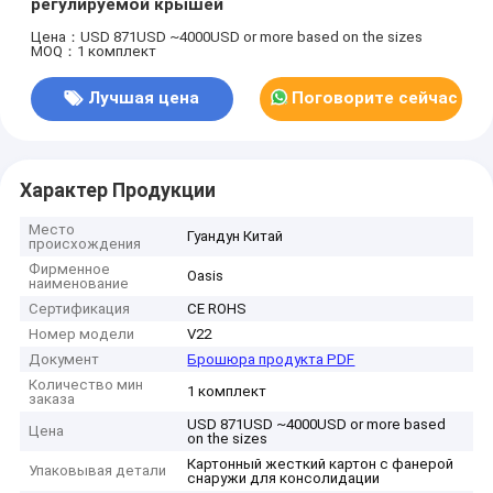
регулируемой крышей
Цена：USD 871USD ~4000USD or more based on the sizes
MOQ：1 комплект
Лучшая цена
Поговорите сейчас
Характер Продукции
Место
Гуандун Китай
происхождения
Фирменное
Oasis
наименование
Сертификация
CE ROHS
Номер модели
V22
Документ
Брошюра продукта PDF
Количество мин
1 комплект
заказа
USD 871USD ~4000USD or more based
Цена
on the sizes
Картонный жесткий картон с фанерой
Упаковывая детали
снаружи для консолидации