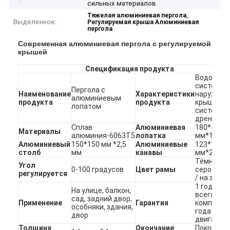
сильных материалов
,
Тяжелая алюминиевая пергола
Выделенное:
Регулируемая крыша Алюминиевая
пергола
Современная алюминиевая пергола с регулируемой
крышей
Спецификация продукта
Водостой
система
Пергола с
Наименование
Характеристики
наружной
алюминиевым
продукта
продукта
крыши/
лопатом
система
дренажа
Сплав
Алюминиевая
180*43
Материалы
алюминия-6063T5
лопатка
мм*1,6 м
Алюминиевый
150*150 мм *2,5
Алюминиевые
123*170
столб
мм
канавы
мм*2,1 м
Тёмно-
Угол
0-100 градусов
Цвет рамы
серое, бе
регулируется
/ на заказ
1 год для
На улице, балкон,
всего
сад, задний двор,
Применение
Гарантия
комплекта
особняки, здания,
года для
двор
двигател
Толщина
Окончание
Покрытие