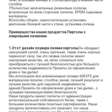
столбов
О нас
7Полностью запечатанные резиновые полоски,
встроенные по всем сторонам лопатки, EPDM сырьевые
Экскурсия по заводу
материалы
8Способы сборки: самостоятельная установка,
крепление боковой части к стене, установка сплица
Контроль качества
Преимущества наших продуктов Перголы с
лавровыми лезвиями
Новости
1.Этот дизайн лоувера лезвие перголы
Он обладает
Поговорите сейчас
наилучшей силой, очень прочным, также очень хорошо
переносит силу, так что лезвие лопатки имеет
наилучшее качество, не легко сломаться или
преобразиться,с лучшей безопасностью для большого
количества недвижимости Проекты по оформлению
Алюминиевая Louvered пергола
дома и так далее!
Мы используем все алюминиевые сплавы 6063T5 для
материалов лопатки, столбов, канав, лучший результат и
Моторизованная алюминиевая пергола
лучшее качество для наружной недвижимости,
зданий,Проекты по оформлению дома и так далее., с
лучшими преимуществами безопасности.
Пергола из выдвижной ткани
Наши продукты имеют патенты от администрации
интеллектуальной собственности Китая, также с
Retractable тент
большим количеством почетных сертификатов. Наши
продукты запатентованы,что означает, что наша
продукция принадлежит нам.Мы владеем авторскими