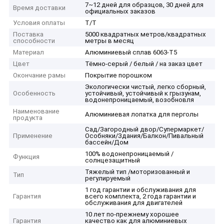
7~12 дней для образцов, 30 дней для
Время доставки
официальных заказов
Условия оплаты
T/T
Поставка
5000 квадратных метров/квадратных
способности
метры в месяц
Материал
Алюминиевый сплав 6063-T5
Цвет
Тёмно-серый / белый / на заказ цвет
Окончание рамы
Покрытие порошком
Экологически чистый, легко сборный,
Особенность
устойчивый, устойчивый к грызунам,
водонепроницаемый, возобновля
Наименование
Алюминиевая лопатка для перголы
продукта
Сад/Загородный двор/Супермаркет/
Применение
Особняки/Здания/Балкон/Пивальный
бассейн/Дом
100% водонепроницаемый /
Функция
солнцезащитный
Тяжелый тип /моторизованный и
Тип
регулируемый
1 год гарантии и обслуживания для
Гарантия
всего комплекта, 2 года гарантии и
обслуживания для двигателей
10 лет по-прежнему хорошее
Гарантия
качество как для алюминиевых