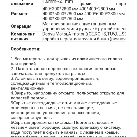
1.6mm~2.1mm
алюминия
рамы
порошко
400*300*2800 мм 400*400*2800 мм
Размер:
4000*5000*2800 мм 4000*6000*2800 мм
4000*8000*2800 мм
Моторизованные с дистанционным
Операция
управлением или ручные с ручной коленкой
Компонент
Dooya Motor,A-motor ((CE,ROHS,TUV,UL,SGS)) 
питания
коробка передач и ручная банка (ручная)
Особенности:
1.Все материалы для крышек из алюминиевого сплава
для изделий
2- Патентованная передовая технология полностью
запечатана для продуктов на рынках.
3.Устойчивый к ветру, водонепроницаемый,
солнцезащитный и теплоизоляционный,
вентиляционный
4.Закрыто, наполовину открыто, полностью открыто для
лопастей перголы
Домой
5Скрытые светодиодные огни: мягкие светодиодные
огни скрыты в лезвиях, не ослепляющие,
дистанционное управление для освещения,
Продукты
совершенствуя ночь.
6Скрытая дренажная система: Пергола с лобовым
лезвием имеет хорошую скрытую дренажную систему,
Видеозаписи
вода поступает в скрытые канавы с лезвием в крыше,
течет в боковые канавы и столбы,выходы в нижней части