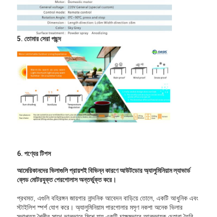
5. তোমার সেরা পছন্দ
6. পণ্যের টিপস
আমেরিকানদের ভিলাগুলি প্রায়শই বিভিন্ন কারণে আউটডোর অ্যালুমিনিয়াম ল্যাভার্ড
ব্লেড মোটরযুক্ত পেরগোলাস অন্তর্ভুক্ত করে।
প্রথমত, এগুলি বহিরঙ্গন জায়গার নান্দনিক আবেদন বাড়িয়ে তোলে, একটি আধুনিক এবং
স্টাইলিশ স্পর্শ যোগ করে। অ্যালুমিনিয়াম পারগোলার মসৃণ নকশা অনেক ভিলার
স্থাপত্য শৈলীর সাথে ভালভাবে মিশে যায়,একটি চাক্ষুষভাবে আনন্দদায়ক চেহারা তৈরি.