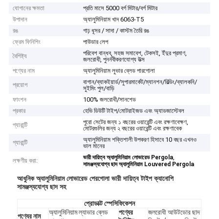
যোগানের ক্ষমতা
প্রতি মাসে 5000 বর্গ মিটার/বর্গ মিটার
উপাদান
অ্যালুমিনিয়াম খাদ 6063-T5
রঙ
গাঢ় ধূসর / সাদা / কাস্টম তৈরি রঙ
ফ্রেম ফিনিশিং
পাউডার লেপ
পরিবেশ বান্ধব, সহজ সমাবেশ, টেকসই, ইঁদুর প্রমাণ,
বৈশিষ্ট্য
জলরোধী, পুনর্নবীকরণযোগ্য উত্স
পণ্যের নাম
অ্যালুমিনিয়াম লুভার ব্লেড পারগোলা
বাগান/ব্যাকইয়ার্ড/সুপারমার্কেট/ম্যানশন/বিল্ডিং/ব্যালকনি/
প্রয়োগ
সুইমিং পুল/বাড়ি
ফাংশন
100% জলরোধী/সানশেড
প্রকার
হেভি ডিউটি ​​টাইপ/মোটরাইজড এবং অ্যাডজাস্টেবল
পুরো সেটের জন্য ১ বছরের ওয়ারেন্টি এবং রক্ষণাবেক্ষণ,
গ্যারান্টি
মোটরগুলির জন্য ২ বছরের ওয়ারেন্টি এবং রক্ষণাবেক
অ্যালুমিনিয়াম শক্তিশালী উপকরণ হিসাবে 10 বছর এখনও
গ্যারান্টি
ভাল মানের
,
ভারী দায়িত্ব অ্যালুমিনিয়াম লোভারেড Pergola
লক্ষণীয় করা:
সামঞ্জস্যযোগ্য ছাদ অ্যালুমিনিয়াম Louvered Pergola
আধুনিক অ্যালুমিনিয়াম লোভারেড পেরগোলা ভারী দায়িত্ব টাইপ ক্যানোপি
সামঞ্জস্যযোগ্য ছাদ সহ
প্রোডাক্ট স্পেসিফিকেশন
অ্যালুমিনিয়াম ল্যাভার ব্লেড
পণ্যের
জলরোধী আউটডোর ছাদ
পণ্যের নাম