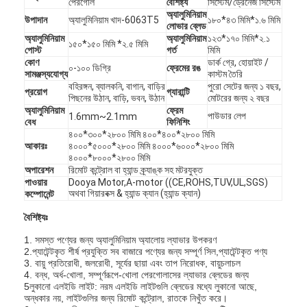
পেরগোল
বৈশিষ্ট্য
সিস্টেম/ড্রেনেজ সিস্টেম
অ্যালুমিনিয়াম
উপাদান
অ্যালুমিনিয়াম খাদ-6063T5
১৮০*৪৩ মিমি*১.৬ মিমি
লোভার ব্লেড
অ্যালুমিনিয়াম
অ্যালুমিনিয়াম
১২৩*১৭০ মিমি*২.১
১৫০*১৫০ মিমি *২.৫ মিমি
পোস্ট
গর্ত
মিমি
কোণ
ডার্ক গ্রে, হোয়াইট /
০-১০০ ডিগ্রি
ফ্রেমের রঙ
সামঞ্জস্যযোগ্য
কাস্টম তৈরি
বহিরঙ্গন, ব্যালকনি, বাগান, বাড়ির
পুরো সেটের জন্য ১ বছর,
প্রয়োগ
গ্যারান্টি
পিছনের উঠান, বাড়ি, ভবন, উঠান
মোটরের জন্য ২ বছর
অ্যালুমিনিয়াম
ফ্রেম
পাউডার লেপ
1.6mm~2.1mm
বেধ
ফিনিশিং
৪০০*৩০০*২৮০০ মিমি ৪০০*৪০০*২৮০০ মিমি
আকারঃ
৪০০০*৫০০০*২৮০০ মিমি ৪০০০*৬০০০*২৮০০ মিমি
৪০০০*৮০০০*২৮০০ মিমি
অপারেশন
রিমোট কন্ট্রোল বা হ্যান্ড ক্র্যাঙ্ক সহ মটরযুক্ত
পাওয়ার
Dooya Motor,A-motor ((CE,ROHS,TUV,UL,SGS)
অথবা গিয়ারবক্স & হ্যান্ড ক্যান (হ্যান্ড ক্যান)
কম্পোনেন্ট
বৈশিষ্ট্যঃ
1. সমস্ত পণ্যের জন্য অ্যালুমিনিয়াম অ্যালোয় ল্যাভার উপকরণ
2.প্যাটেন্টকৃত শীর্ষ প্রযুক্তি সব বাজারে পণ্যের জন্য সম্পূর্ণ সিল,প্যাটেন্টকৃত পণ্য
3. বায়ু প্রতিরোধী, জলরোধী, সূর্যের ছায়া এবং তাপ নিরোধক, বায়ুচলাচল
4. বন্ধ, অর্ধ-খোলা, সম্পূর্ণরূপে-খোলা পেরগোলাসের ল্যাভার ব্লেডের জন্য
5লুকানো এলইডি লাইট: নরম এলইডি লাইটগুলি ব্লেডের মধ্যে লুকানো আছে,
অন্ধকার নয়, লাইটগুলির জন্য রিমোট কন্ট্রোল, রাতকে নিখুঁত করে।