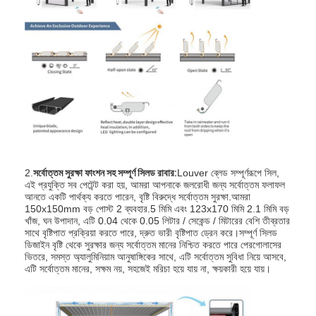
আমাদের সম্পর্কে
কারখানা পরিদর্শন
গুণমান নিয়ন্ত্রণ
খবর
এখন চ্যাট করুন
2.
সর্বোত্তম সুরক্ষা ফাংশন সহ সম্পূর্ণ সিলড রাবার:
Louver ব্লেড সম্পূর্ণরূপে সিল,
এই প্রযুক্তি সব পেটেন্ট করা হয়, আমরা আপনাকে জলরোধী জন্য সর্বোত্তম ফলাফল
আনতে একটি পার্থক্য করতে পারেন, বৃষ্টি বিরুদ্ধে সর্বোত্তম সুরক্ষা.আমরা
অ্যালুমিনিয়াম ল্যাভারযুক্ত পারগোল
150x150mm বড় পোস্ট 2 ব্যবহার.5 মিমি এবং 123x170 মিমি 2.1 মিমি বড়
খাঁজ, ঘন উপাদান, এটি 0.04 থেকে 0.05 লিটার / সেকেন্ড / মিটারের বেশি তীব্রতার
মোটর চালিত অ্যালুমিনিয়াম পারগোলা
সাথে বৃষ্টিপাত প্রক্রিয়া করতে পারে, দ্রুত ভারী বৃষ্টিপাত ড্রেন করে।সম্পূর্ণ সিলড
ডিজাইন বৃষ্টি থেকে সুরক্ষার জন্য সর্বোত্তম মানের নিশ্চিত করতে পারে পেরগোলাসের
ভিতরে, সমস্ত অ্যালুমিনিয়াম আনুষাঙ্গিকের সাথে, এটি সর্বোত্তম সুবিধা নিয়ে আসবে,
প্রসারিত কাপড়ের পেরগোলাস
এটি সর্বোত্তম মানের, সক্ষম নয়, সহজেই মরিচা হয়ে যায় না, ক্ষয়কারী হয়ে যায়।
প্রত্যাহারযোগ্য শামিয়ানা