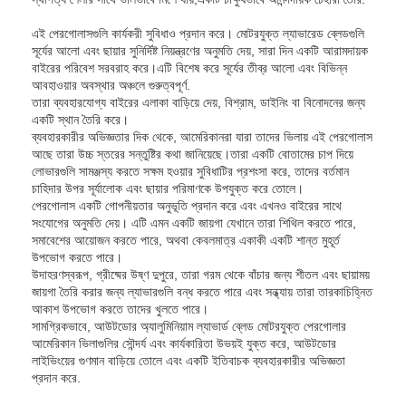
এই পেরগোলাসগুলি কার্যকরী সুবিধাও প্রদান করে। মোটরযুক্ত ল্যাভারেড ব্লেডগুলি
সূর্যের আলো এবং ছায়ার সুনির্দিষ্ট নিয়ন্ত্রণের অনুমতি দেয়, সারা দিন একটি আরামদায়ক
বাইরের পরিবেশ সরবরাহ করে।এটি বিশেষ করে সূর্যের তীব্র আলো এবং বিভিন্ন
আবহাওয়ার অবস্থার অঞ্চলে গুরুত্বপূর্ণ.
তারা ব্যবহারযোগ্য বাইরের এলাকা বাড়িয়ে দেয়, বিশ্রাম, ডাইনিং বা বিনোদনের জন্য
একটি স্থান তৈরি করে।
ব্যবহারকারীর অভিজ্ঞতার দিক থেকে, আমেরিকানরা যারা তাদের ভিলায় এই পেরগোলাস
আছে তারা উচ্চ স্তরের সন্তুষ্টির কথা জানিয়েছে।তারা একটি বোতামের চাপ দিয়ে
লোভারগুলি সামঞ্জস্য করতে সক্ষম হওয়ার সুবিধাটির প্রশংসা করে, তাদের বর্তমান
চাহিদার উপর সূর্যালোক এবং ছায়ার পরিমাণকে উপযুক্ত করে তোলে।
পেরগোলাস একটি গোপনীয়তার অনুভূতি প্রদান করে এবং এখনও বাইরের সাথে
সংযোগের অনুমতি দেয়। এটি এমন একটি জায়গা যেখানে তারা শিথিল করতে পারে,
সমাবেশের আয়োজন করতে পারে, অথবা কেবলমাত্র একাকী একটি শান্ত মুহূর্ত
উপভোগ করতে পারে।
উদাহরণস্বরূপ, গ্রীষ্মের উষ্ণ দুপুরে, তারা গরম থেকে বাঁচার জন্য শীতল এবং ছায়াময়
জায়গা তৈরি করার জন্য ল্যাভারগুলি বন্ধ করতে পারে এবং সন্ধ্যায় তারা তারকাচিহ্নিত
আকাশ উপভোগ করতে তাদের খুলতে পারে।
সামগ্রিকভাবে, আউটডোর অ্যালুমিনিয়াম ল্যাভার্ড ব্লেড মোটরযুক্ত পেরগোলার
আমেরিকান ভিলাগুলির সৌন্দর্য এবং কার্যকারিতা উভয়ই যুক্ত করে, আউটডোর
লাইভিংয়ের গুণমান বাড়িয়ে তোলে এবং একটি ইতিবাচক ব্যবহারকারীর অভিজ্ঞতা
প্রদান করে.