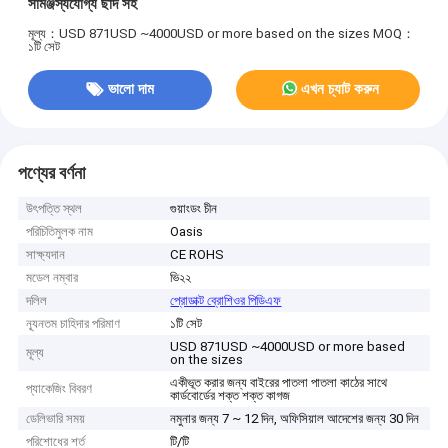
সামঞ্জস্যযোগ্য ছাদ সহ
মূল্য：USD 871USD ~4000USD or more based on the sizes
MOQ：
১টি সেট
ভালো দাম
এখন চ্যাট করুন
পণ্যের বর্ণনা
উৎপত্তি স্থল
গুয়াংডং চীন
পরিচিতিমুলক নাম
Oasis
সাক্ষ্যদান
CE ROHS
মডেল নম্বার
ভি২২
দলিল
প্রোডাক্ট ব্রোশিওর পিডিএফ
ন্যূনতম চাহিদার পরিমাণ
১টি সেট
USD 871USD ~4000USD or more based
মূল্য
on the sizes
একীভূত করার জন্য বাইরের পাতলা পাতলা কাঠের সাথে
প্যাকেজিং বিবরণ
কার্ডবোর্ডের শক্ত শক্ত কাগজ
ডেলিভারি সময়
নমুনার জন্য 7 ~ 12 দিন, অফিসিয়াল আদেশের জন্য 30 দিন
পরিশোধের শর্ত
টি/টি