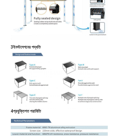
হালকা ডিউটি পারগোল
ইলেকট্রিক সানশ্যাড আউনিং
বাগান কারপোর্ট
জিপ ট্র্যাক ব্লাইন্ডস
3ইনস্টলেশনের পদ্ধতি
আপগ্রেড অ্যালুমিনিয়াম লউভার পেরগোলা
শামিয়ানা আনুষাঙ্গিক
4প্রযুক্তিগত পরামিতি