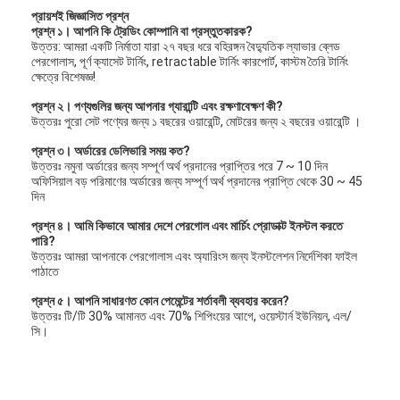
প্রায়শই জিজ্ঞাসিত প্রশ্ন
প্রশ্ন ১। আপনি কি ট্রেডিং কোম্পানি বা প্রস্তুতকারক?
উত্তর: আমরা একটি নির্মাতা যারা ২৭ বছর ধরে বহিরঙ্গন বৈদ্যুতিক ল্যাভার ব্লেড
পেরগোলাস, পূর্ণ ক্যাসেট টার্নিং, retractable টার্নিং কারপোর্ট, কাস্টম তৈরি টার্নিং
ক্ষেত্রে বিশেষজ্ঞ!
প্রশ্ন ২। পণ্যগুলির জন্য আপনার গ্যারান্টি এবং রক্ষণাবেক্ষণ কী?
উত্তরঃ পুরো সেট পণ্যের জন্য ১ বছরের ওয়ারেন্টি, মোটরের জন্য ২ বছরের ওয়ারেন্টি ।
প্রশ্ন ৩। অর্ডারের ডেলিভারি সময় কত?
উত্তরঃ নমুনা অর্ডারের জন্য সম্পূর্ণ অর্থ প্রদানের প্রাপ্তির পরে 7 ~ 10 দিন
অফিসিয়াল বড় পরিমাণের অর্ডারের জন্য সম্পূর্ণ অর্থ প্রদানের প্রাপ্তি থেকে 30 ~ 45
দিন
প্রশ্ন ৪। আমি কিভাবে আমার দেশে পেরগোল এবং মার্চিং প্রোডাক্ট ইনস্টল করতে
পারি?
উত্তরঃ আমরা আপনাকে পেরগোলাস এবং অ্যারিংস জন্য ইনস্টলেশন নির্দেশিকা ফাইল
পাঠাতে
প্রশ্ন ৫। আপনি সাধারণত কোন পেমেন্টের শর্তাবলী ব্যবহার করেন?
উত্তরঃ টি/টি 30% আমানত এবং 70% শিপিংয়ের আগে, ওয়েস্টার্ন ইউনিয়ন, এল/
সি।