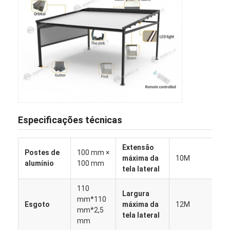
Especificações técnicas
Extensão
Postes de
100 mm ×
máxima da
10M
alumínio
100 mm
tela lateral
Para casa
110
Largura
Produtos
mm*110
Esgoto
máxima da
12M
mm*2,5
tela lateral
Vídeos
mm