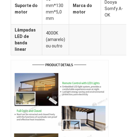
Dooya
Pergola leve
Suporte do
mm*130
Marca do
Somfy A-
motor
mm*5,0
motor
OK
Telhado elétrico para guarda-sol
mm
Lâmpadas
Jardim de carros
4000K
LED de
(amarelo)
banda
Cortinas da trilha do fecho de correr
ou outro
linear
Pergola de louva de alumínio atualizada
Acessórios do toldo