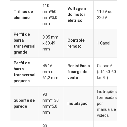
Sobre nós
110
Voltagem
Trilhas de
mm*60
110 V ou
do motor
alumínio
mm*3,0
220 V
Visita à fábrica
elétrico
mm
Controle de qualidade
Perfil de
8.35 mm
barra
Controle
Notícias
x 60.49
1 Canal
transversal
remoto
mm
grande
Falem agora.
Perfil de
45.16
Resistência
Classe 6
barra
mm x
à carga do
(até 50-60
transversal
61,2 mm
vento
km/h)
Caramanchão Louvered de alumínio
pequena
Instruções
Caramanchão de alumínio motorizado
90
fornecidas
Suporte de
mm*130
Instalação
por
Pergola de tecido retrátil
parede
mm*5,0
manuais e
mm
vídeos
Toldo retrátil
90