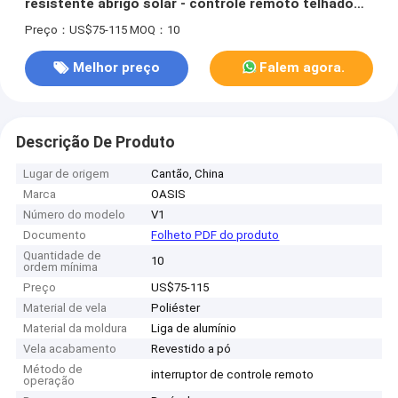
resistente abrigo solar - controle remoto telhado
retrátil à prova d'água pergola gazebo
Preço：US$75-115
MOQ：10
Melhor preço
Falem agora.
Descrição De Produto
Lugar de origem
Cantão, China
Marca
OASIS
Número do modelo
V1
Documento
Folheto PDF do produto
Quantidade de
10
ordem mínima
Preço
US$75-115
Material de vela
Poliéster
Material da moldura
Liga de alumínio
Vela acabamento
Revestido a pó
Método de
interruptor de controle remoto
operação