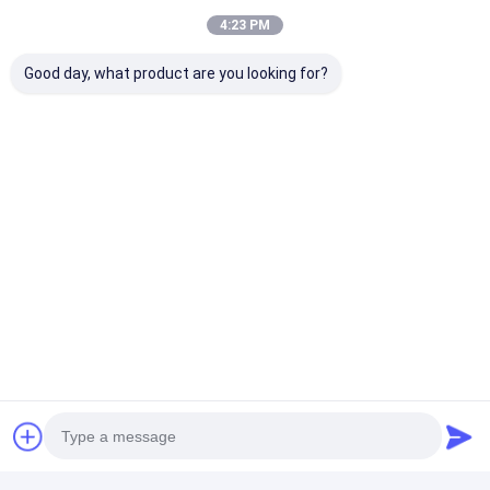
Temos nossa própria equipe de QC para controlar a
qualidade dos produtos para todas as encomendas de
4:23 PM
nossos clientes antes do carregamento.
Good day, what product are you looking for?
Quanto tempo demora a instalação de um
telhado/pergola?
Não se preocupe, é fácil de instalar e temos instruções de
instalação detalhadas para guiá-lo.
Como é que fazemos negócios?
Diga-nos o tamanho que você precisa, vamos recomendar
o plano de acordo com o tamanho, desenhos de design
para você. Cuidar de seus produtos e atender às suas
necessidades. Entre em contato conosco por e-mail ou
telefone.
É uma empresa de manufatura ou de comércio?
Somos a manufatura OEM especializada em toldo, carport
e tenda mais de 20 anos.
Para que preciso de um toldo?
Um toldo pode fornecer proteção solar, proteção contra a