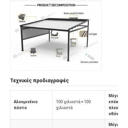
Τεχνικές προδιαγραφές
Σπίτι
Μέγιστη
Αλουμινένιο
100 χιλιοστά × 100
επέκτασ
πόστο
χιλιοστά
πλευρική
Προϊόντα
οθόνης
Βίντεο
Μέγιστο