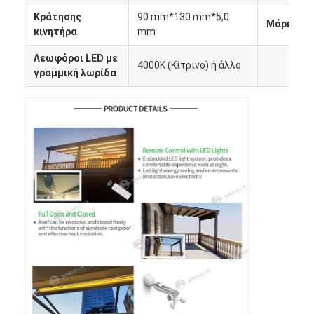
Ελαφρύς φορτίου περγκόλα
Κράτησης
90 mm*130 mm*5,0
Μάρκα κι
κινητήρα
mm
Ηλεκτρική προβολέα ηλιακής σκιάς
Λεωφόροι LED με
4000K (Κίτρινο) ή άλλο
Καροτσάκια κήπου
γραμμική λωρίδα
Τυφλοί διαδρομής φερμουάρ
Αναβαθμισμένη Περγόλα Αλουμινίου
Awning εξαρτήματα