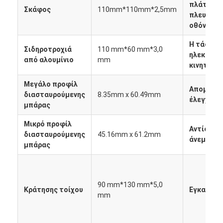
πλάτος
Σχετικά με εμάς
Σκάφος
110mm*110mm*2,5mm
πλευρική
οθόνης
Επισκεψή εργοστασίου
Η τάση τ
Σιδηροτροχιά
110 mm*60 mm*3,0
Έλεγχος ποιότητας
ηλεκτρικ
από αλουμίνιο
mm
κινητήρα
Ειδήσεις
Μεγάλο προφίλ
Απομακρ
διασταυρούμενης
8.35mm x 60.49mm
Μιλήστε τώρα.
έλεγχο
μπάρας
Μικρό προφίλ
Αντίστασ
διασταυρούμενης
45.16mm x 61.2mm
άνεμο
Πέργκολα Louvered αργιλίου
μπάρας
Μηχανοποιημένη πέργκολα αργιλίου
90 mm*130 mm*5,0
Περγόλα από συρρικνώσιμο ύφασμα
Κράτησης τοίχου
Εγκατάσ
mm
Εισελκόμενο awning