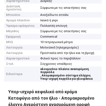
Χαρακτηριστικό
Διαρκής
Διάσταση
Σύμφωνα με τις απαιτήσεις σας
προϊόντος
Μπουλόνι
Ανοξείδωτο ατσάλι
Χρώμα πλαισίου
λευκό ή γκρι
Ύφασμα υφάσματος
Πολλαπλή επιλογή
Μέγεθος
Σύμφωνα με τις απαιτήσεις σας
Εφαρμογή
Commerical
MOQ
10 τετραγωνικά μέτρα
Λειτουργία
Motorzied (τηλεχειρισμός)
Λειτουργία
Προστασία από την ήλιο και τη βροχή
Χαρακτηριστικό
Φιλικό προς το περιβάλλον
Στυλ
Σύγχρονος υπαίθριος
αλουμινένιο πλαίσιο ανασυρόμενη
περγκόλα
Ειδικότερα:
,
,
Απομακρυσμένο σύστημα ελέγχου
Υπερ-ισχυρή περγόλα για ηλιοφάνεια
Υπερ-ισχυρό κεφαλικό από κράμα
Καταφύγιο από τον ήλιο - Απομακρυσμένο
έλεγχο Ανερόστεγη ανασυρόμενη οροφή