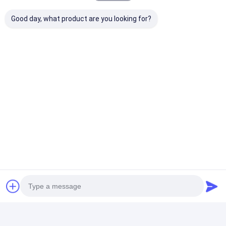
Πόσος χρόνος απαιτείται για την εγκατάσταση
Good day, what product are you looking for?
στέγης/περγκόλας;
Μην ανησυχείτε, είναι εύκολο να το εγκαταστήσετε και
έχουμε λεπτομερείς οδηγίες εγκατάστασης για να σας
καθοδηγήσουμε.
Πώς κάνουμε δουλειές;
Πείτε μας το μέγεθος που χρειάζεστε, θα προτείνουμε το
σχέδιο σύμφωνα με το μέγεθος, σχεδιάζουμε σχέδια για
εσάς. Φροντίστε τα προϊόντα σας και εξυπηρετήστε τις
ανάγκες σας. Επικοινωνήστε μαζί μας μέσω ηλεκτρονικού
ταχυδρομείου ή τηλεφώνου.
Είστε εταιρεία κατασκευής ή εμπορίου;
Είμαστε ο κατασκευαστής OEM που ειδικεύεται σε σκηνή,
carport και σκηνή για περισσότερα από 20 χρόνια.
Γιατί να χρειαστώ μια σκηνή;
Μια σκηνή μπορεί να προσφέρει προστασία από τον ήλιο,
προστασία από τη βροχή ή απλά να κάνει το σπίτι ή την
επιχείρησή σας πιο αισθητικά ελκυστική.παρέχει επίσης