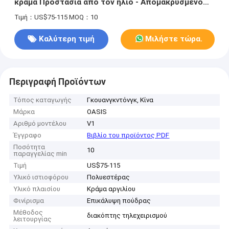
κράμα Προστασία από τον ήλιο - Απομακρυσμένο
έλεγχο Ανερόστεγη ανασυρόμενη οροφή Περγόλα
Τιμή：US$75-115
MOQ：10
Γκαζέμπο
Καλύτερη τιμή
Μιλήστε τώρα.
Περιγραφή Προϊόντων
Τόπος καταγωγής
Γκουανγκντόνγκ, Κίνα
Μάρκα
OASIS
Αριθμό μοντέλου
V1
Έγγραφο
Βιβλίο του προϊόντος PDF
Ποσότητα
10
παραγγελίας min
Τιμή
US$75-115
Υλικό ιστιοφόρου
Πολυεστέρας
Υλικό πλαισίου
Κράμα αργιλίου
Φινίρισμα
Επικάλυψη πούδρας
Μέθοδος
διακόπτης τηλεχειρισμού
λειτουργίας