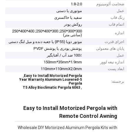
ضخامت آلومینیوم
1.8-2.0
عمل
موتوری یا دستی
رنگ قاب
سفید یا خاکستری
اتمام قاب
روکش پودر
300*300*250; 300*400*250; 400*400*250
اندازه
(سانتی متر)
اجزای قدرت
موتور دویا (IP55) یا جعبه دنده و میل لنگ دستی
پایان های معمولی
پوشش پودری یا پوشش PVDF
عمل
100٪ ضد آب / آفتابگیر
اندازه تیغه لوور
150mm*35mm*1.9mm
ابعاد پست
110mm×110mmX2.0mm
,
Easy to Install Motorized Pergola
5-Year Warranty Aluminum Louvered
برجسته:
Pergola
,
6063 T5 Alloy Bioclimatic Pergola
Easy to Install Motorized Pergola with
Remote Control Awning
Wholesale DIY Motorized Aluminum Pergola Kits with