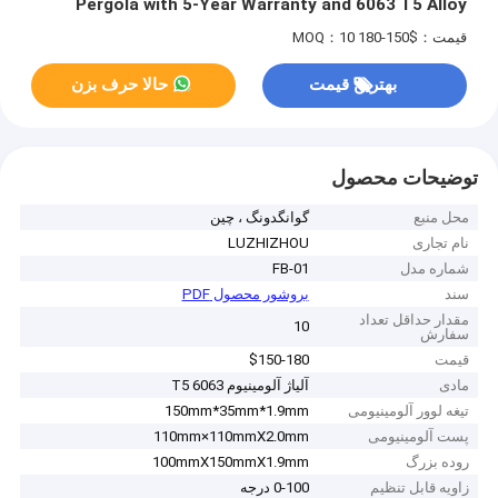
Pergola with 5-Year Warranty and 6063 T5 Alloy
قیمت：$150-180
MOQ：10
بهترین قیمت
حالا حرف بزن
توضیحات محصول
محل منبع
گوانگدونگ ، چین
نام تجاری
LUZHIZHOU
شماره مدل
FB-01
سند
بروشور محصول PDF
مقدار حداقل تعداد
10
سفارش
قیمت
$150-180
مادی
آلیاژ آلومینیوم 6063 T5
تیغه لوور آلومینیومی
150mm*35mm*1.9mm
پست آلومینیومی
110mm×110mmX2.0mm
روده بزرگ
100mmX150mmX1.9mm
زاویه قابل تنظیم
0-100 درجه