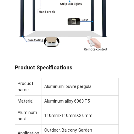
Über uns
Werksbesichtigung
Qualitätskontrolle
Neuigkeiten
Wir Reden Jetzt.
Product Specifications
Product
Aluminiumpergola mit Luftschlitzen
Aluminum louvre pergola
name
Motorisierte Aluminiumpergola
Material
Aluminum alloy 6063 T5
Pergola aus einziehbarem Stoff
Aluminum
110mm×110mmX2.0mm
post
einziehbare Markise
Outdoor, Balcony, Garden
Application