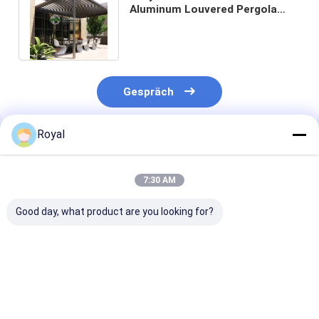
Aluminum Louvered Pergola
with 5-Year Warranty and 6063
T5 Alloy
Gespräch
Royal
Empfohlene Produkte
7:30 AM
Good day, what product are you looking for?
motorisierte
100% Regendichtes
Beste Preise f
Lamellenpergola
Aluminium Pergola-
Aluminium-
Dachsystem für den
Lamellen-Perg