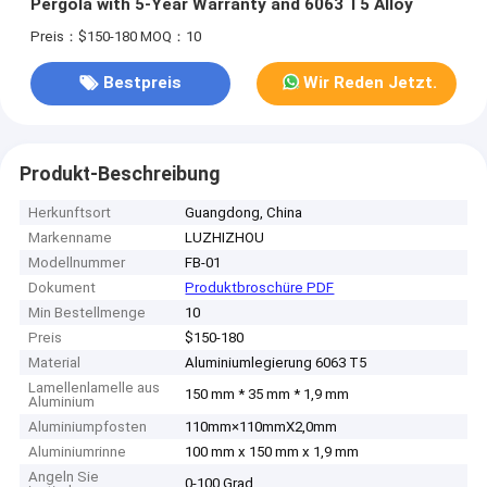
Pergola with 5-Year Warranty and 6063 T5 Alloy
Preis：$150-180
MOQ：10
Bestpreis
Wir Reden Jetzt.
Produkt-Beschreibung
Herkunftsort
Guangdong, China
Markenname
LUZHIZHOU
Modellnummer
FB-01
Dokument
Produktbroschüre PDF
Min Bestellmenge
10
Preis
$150-180
Material
Aluminiumlegierung 6063 T5
Lamellenlamelle aus
150 mm * 35 mm * 1,9 mm
Aluminium
Aluminiumpfosten
110mm×110mmX2,0mm
Aluminiumrinne
100 mm x 150 mm x 1,9 mm
Angeln Sie
0-100 Grad