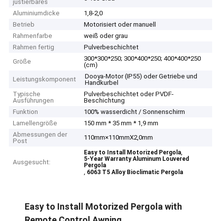
justierbares
Aluminiumdicke
1,8-2,0
Betrieb
Motorisiert oder manuell
Rahmenfarbe
weiß oder grau
Rahmen fertig
Pulverbeschichtet
300*300*250; 300*400*250; 400*400*250
Größe
(cm)
Dooya-Motor (IP55) oder Getriebe und
Leistungskomponent
Handkurbel
Typische
Pulverbeschichtet oder PVDF-
Ausführungen
Beschichtung
Funktion
100% wasserdicht / Sonnenschirm
Lamellengröße
150 mm * 35 mm * 1,9 mm
Abmessungen der
110mm×110mmX2,0mm
Post
,
Easy to Install Motorized Pergola
5-Year Warranty Aluminum Louvered
Ausgesucht:
Pergola
,
6063 T5 Alloy Bioclimatic Pergola
Easy to Install Motorized Pergola with
Remote Control Awning