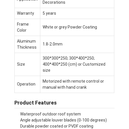
Decorations
Pergola für leichte Zwecke
Warranty
5 years
Elektrische Sonnenschutzwand
Frame
White or grey Powder Coating
Garten-Carports
Color
Aluminum
Zipbahn-Vorhänge
1.8-2.0mm
Thickness
Erweiterte Pergola aus Aluminium
300*300*250; 300*400*250;
Size
400*400*250 (cm) or Customized
Markisenzusätze
size
Motorized with remote control or
Operation
manual with hand crank
Product Features
Waterproof outdoor roof system
Angle adjustable louver blades (0-100 degrees)
Durable powder coated or PVDF coating