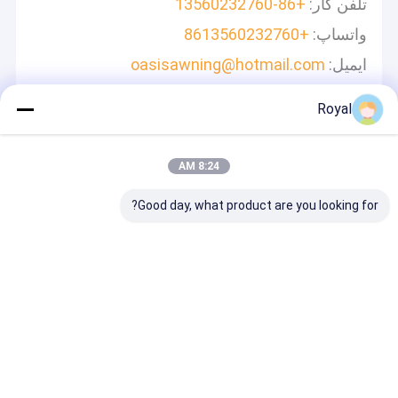
تلفن کار:
+86-13560232760
واتساپ:
+8613560232760
ایمیل:
oasisawning@hotmail.com
Royal
پیام بگذارید
ما به سرعت پاسخ خواهیم داد
8:24 AM
Good day, what product are you looking for?
ادامه هید