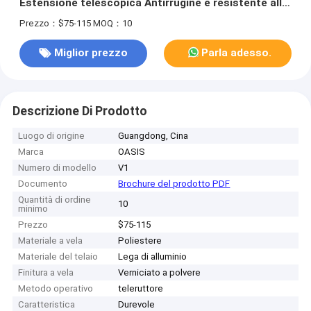
Estensione telescopica Antirrugine e resistente alla
corrosione Terrazzo nel cortile Ombra da sole
Prezzo：$75-115
MOQ：10
Capannone esterno
Miglior prezzo
Parla adesso.
Descrizione Di Prodotto
Luogo di origine
Guangdong, Cina
Marca
OASIS
Numero di modello
V1
Documento
Brochure del prodotto PDF
Quantità di ordine
10
minimo
Prezzo
$75-115
Materiale a vela
Poliestere
Materiale del telaio
Lega di alluminio
Finitura a vela
Verniciato a polvere
Metodo operativo
teleruttore
Caratteristica
Durevole