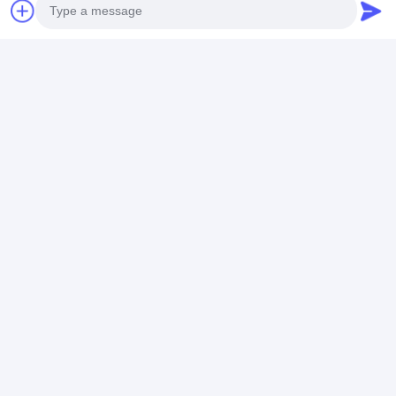
Photo
Video Call
Audio Call