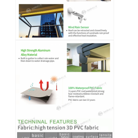
Di noi
Visita alla fabbrica
Controllo della qualità
Notizie
Parla adesso.
Pergola Louvered di alluminio
Pergola di alluminio motorizzata
Pergola in tessuto trasportabile
Tenda ritrattabile