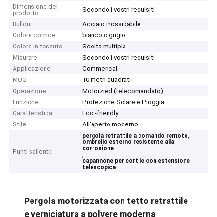
Dimensione del
Secondo i vostri requisiti
prodotto
Bulloni
Acciaio inossidabile
Colore cornice
bianco o grigio
Colore in tessuto
Scelta multipla
Misurare
Secondo i vostri requisiti
Applicazione
Commerical
MOQ
10 metri quadrati
Operazione
Motorzied (telecomandato)
Funzione
Protezione Solare e Pioggia
Caratteristica
Eco -friendly
Stile
All'aperto moderno
,
pergola retrattile a comando remoto
ombrello esterno resistente alla
corrosione
Punti salienti:
,
capannone per cortile con estensione
telescopica
Pergola motorizzata con tetto retrattile
e verniciatura a polvere moderna