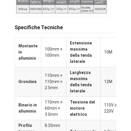
Pergola leggera
Avvolgente elettrico per ombrelloni
Specifiche Tecniche
Carport per giardini
Ciechi della pista dello zip
Estensione
Montante
100mm ×
massima
in
10M
Pergola di lamina di alluminio aggiornata
100mm
della tenda
alluminio
laterale
Accessori della tenda
Larghezza
110mm ×
massima
Grondaia
110mm ×
12M
della tenda
2.5mm
laterale
110mm ×
Tensione del
Binario in
110V o
60mm ×
motore
alluminio
220V
3.0mm
elettrico
Profilo
8.35mm