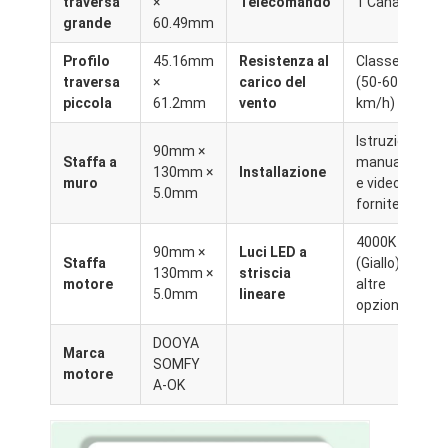
traversa
×
Telecomando
1 Canale
grande
60.49mm
Profilo
45.16mm
Resistenza al
Classe 6
traversa
×
carico del
(50-60
piccola
61.2mm
vento
km/h)
Istruzioni
90mm ×
Staffa a
manuali
130mm ×
Installazione
muro
e video
5.0mm
fornite
4000K
90mm ×
Luci LED a
Staffa
(Giallo) o
130mm ×
striscia
motore
altre
5.0mm
lineare
opzioni
DOOYA
Marca
SOMFY
motore
A-OK