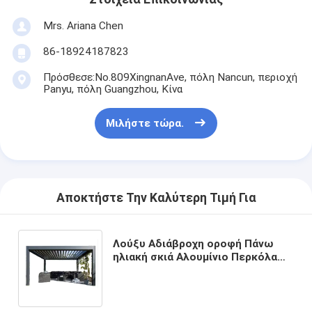
Mrs. Ariana Chen
86-18924187823
Πρόσθεσε:No.809XingnanAve, πόλη Nancun, περιοχή
Panyu, πόλη Guangzhou, Κίνα
Μιλήστε τώρα.
Αποκτήστε Την Καλύτερη Τιμή Για
Λούξυ Αδιάβροχη οροφή Πάνω
ηλιακή σκιά Αλουμίνιο Περκόλα
Γκαζέμπο Αλουμίνιο Περκόλα
Λουβέρτα Για Ανάκτορα