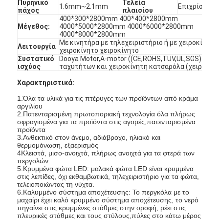
Πυρηνικό
Τελεία
1.6mm~2.1mm
Επιχρίσεις σ
πάχος
πλαισίου
400*300*2800mm 400*400*2800mm
Μέγεθος:
4000*5000*2800mm 4000*6000*2800mm
4000*8000*2800mm
Με κινητήρα με τηλεχειριστήριο ή με χειροκίνητο
Λειτουργία
χειροκίνητο χειροκίνητο
Συστατικό
Dooya Motor,A-motor ((CE,ROHS,TUV,UL,SGS) ή κι
ισχύος
ταχυτήτων και χειροκίνητη κατσαρόλα (χειροκίν
Χαρακτηριστικά:
1.Όλα τα υλικά για τις πτέρυγες των προϊόντων από κράμα
αργιλίου
2.Πατενταρισμένη πρωτοποριακή τεχνολογία όλα πλήρως
σφραγισμένα για τα προϊόντα στις αγορές,πατενταρισμένα
προϊόντα
3.Ανθεκτικό στον άνεμο, αδιάβροχο, ηλιακό και
θερμομόνωση, εξαερισμός
4Κλειστά, μισο-ανοιχτά, πλήρως ανοιχτά για τα φτερά των
περγολών.
Σπίτι
5.Κρυμμένα φώτα LED: μαλακά φώτα LED είναι κρυμμένα
στις λεπίδες, όχι εκθαμβωτικά, τηλεχειριστήριο για τα φώτα,
τελειοποιώντας τη νύχτα.
Προϊόντα
6.Καλυμμένο σύστημα αποχέτευσης: Το περγκόλα με το
μαχαίρι έχει καλό κρυμμένο σύστημα αποχέτευσης, το νερό
Βίντεο
πηγαίνει στις κρυμμένες στάθμες στην οροφή, ρέει στις
πλευρικές στάθμες και τους στύλους,πύλες στο κάτω μέρος