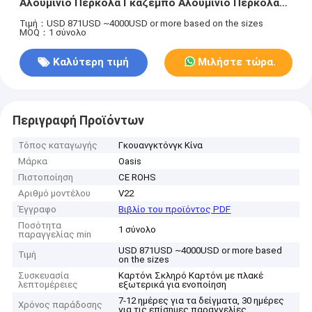
Αλουμίνιο Περκόλα Γκαζέμπο Αλουμίνιο Περκόλα
Λουβέρτα Για Ανάκτορα
Τιμή：USD 871USD ~4000USD or more based on the sizes
MOQ：1 σύνολο
Καλύτερη τιμή
Μιλήστε τώρα.
Περιγραφή Προϊόντων
Τόπος καταγωγής
Γκουανγκτόνγκ Κίνα
Μάρκα
Oasis
Πιστοποίηση
CE ROHS
Αριθμό μοντέλου
V22
Έγγραφο
Βιβλίο του προϊόντος PDF
Ποσότητα
1 σύνολο
παραγγελίας min
USD 871USD ~4000USD or more based
Τιμή
on the sizes
Συσκευασία
Καρτόνι Σκληρό Καρτόνι με πλακέ
λεπτομέρειες
εξωτερικά για ενοποίηση
7-12 ημέρες για τα δείγματα, 30 ημέρες
Χρόνος παράδοσης
για τις επίσημες παραγγελίες