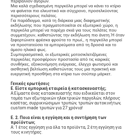
περιβάλλον αγορών.
Μια καλά σχεδιασμένη περγκόλα μπορεί να κάνει το κτίριο
να φαίνεται πιο ελκυστικό και σύγχρονο, προσελκύοντας
περισσότερους πελάτες.
Για παράδειγμα, κατά τη διάρκεια μιας διαφημιστικής
εκδήλωσης που πραγματοποιείται σε εξωτερικό χώρο, η
περγκόλα μπορεί να παρέχει σκιά για τους πελάτες που
συμμετέχουν, καθιστώντας την εκδήλωση πιο άνετη.Ή όταν
ξεφορτώνετε φρέσκα φρούτα το πρωί,, η περγκόλα μπορεί
να προστατεύσει τα εμπορεύματα από τη δροσιά και το
άμεσο ηλιακό φως.
Συμπερασματικά, οι εξωτερικές μοτοσικλετιζόμενες
περγκόλες προσφέρουν προστασία από τις καιρικές
συνθήκες, εξοικονόμηση ενέργειας, έλεγχο φωτισμού και
αισθητική βελτίωση.καθιστώντας τους μια πρακτική και
ευεργετική προσθήκη στα κτίρια των σούπερ μάρκετ.
Γενικές ερωτήσεις
Ε. Είστε εμπορική εταιρεία ή κατασκευαστής;
Α:Είμαστε ένας κατασκευαστής που ειδικεύεται στον
τομέα των εξωτερικών ηλεκτρικών περγολών, πλήρους
κασέτας, συρρικνώσιμων τρυπών, τρυπών αυτοκινήτων,
custom made τρυπών για 27 χρόνια!
Ε. 2. Ποια είναι η εγγύηση και η συντήρηση των
προϊόντων;
Α: 1 έτος εγγύηση για όλα τα προϊόντα, 2 έτη εγγύηση για
τους κινητήρες.