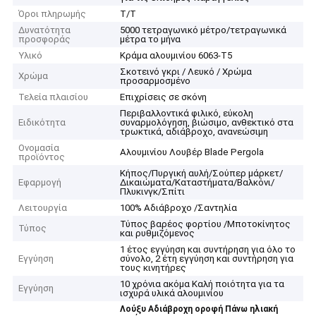
Όροι πληρωμής
Τ/Τ
Δυνατότητα
5000 τετραγωνικό μέτρο/τετραγωνικά
προσφοράς
μέτρα το μήνα
Υλικό
Κράμα αλουμινίου 6063-T5
Σκοτεινό γκρι / Λευκό / Χρώμα
Χρώμα
προσαρμοσμένο
Τελεία πλαισίου
Επιχρίσεις σε σκόνη
Περιβαλλοντικά φιλικό, εύκολη
Ειδικότητα
συναρμολόγηση, βιώσιμο, ανθεκτικό στα
τρωκτικά, αδιάβροχο, ανανεώσιμη
Ονομασία
Αλουμινίου Λουβέρ Blade Pergola
προϊόντος
Κήπος/Πυργική αυλή/Σούπερ μάρκετ/
Εφαρμογή
Δικαιώματα/Καταστήματα/Βαλκόνι/
Πλυκινγκ/Σπίτι
Λειτουργία
100% Αδιάβροχο /Σαντηλία
Τύπος βαρέος φορτίου /Μποτοκίνητος
Τύπος
και ρυθμιζόμενος
1 έτος εγγύηση και συντήρηση για όλο το
Εγγύηση
σύνολο, 2 έτη εγγύηση και συντήρηση για
τους κινητήρες
10 χρόνια ακόμα Καλή ποιότητα για τα
Εγγύηση
ισχυρά υλικά αλουμινίου
Λούξυ Αδιάβροχη οροφή Πάνω ηλιακή