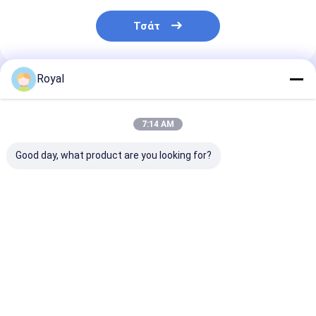
Τσάτ
Royal
Συνιστώμενα Προϊόντα
7:14 AM
Good day, what product are you looking for?
μηχανοκίνητη
100% ανθεκτική στη
Βέλτιστες τι
πέργκολα με
βροχή εξωτερική
Νέος ελαφρύ
περσίδες
αλουμινένια κάλυψη
τύπου Αλουμι
περγολίας
Λουβέρ Μαχαί
Pergola L001
Καλύτερη τιμή
Καλύτερη τιμή
Καλύτερη 