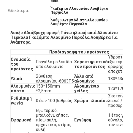
σκιά
,
Γκαζέμπο Αλουμινίου Λουβέρτα
Ειδικότερα:
Περγκόλα
,
Λούξυ Ανεμπόδιστη Αλουμινίου
Λουβέρτα Περγκόλα
Λούξυ Αδιάβροχη οροφή Πάνω ηλιακή σκιά Αλουμίνιο
Περκόλα Γκαζέμπο Αλουμίνιο Περκόλα Λουβέρτα Για
Ανάκτορα
Προδιαγραφή του προϊόντος
Υδροστερό 
Ονομασία
Περγόλα με λεπίδα
Χαρακτηριστικά
εξωτερικής
του
από αλουμίνιο
του προϊόντος
οροφής/σύσ
προϊόντος
αποχέτευση
Σύνθεση
Άλλα από
Υλικά
180*43mm*
αλουμινίου-6063T5
αλουμίνιο
Αλουμινένιο
150*150mm
Αλουμινένιο
123*170mm
πόστο
*2,5mm
χείλος
Σκοτεινό γκρ
Ρυθμίσιμη
0 έως 100 βαθμούς
Χρώμα πλαισίου
λευκό /
γωνία
προσαρμοσμ
Εξωτερικό,
μπαλκόνι, κήπος,
1 έτος για τ
Εφαρμογή
πίσω αυλή,
Εγγύηση
σύνολο, 2 χρ
αρχοντικά, κτίρια,
τον κινητήρα
αυλή