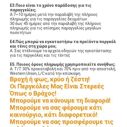
Ε3.Ποιο είναι το χρόνο παράδοσης για τις
παραγγελίες;
Α:7~10 ημέρες μετά την παραλαβή της πλήρους
πληρωμής για τις παραγγελίες δειγμάτων
30 έως 45 ημέρες από την παραλαβή της πλήρους
πληρωμής για τις επίσημες παραγγελίες μεγάλων
ποσοτήτων
Ε4.Πώς μπορώ να εγκαταστήσω τα προϊόντα περγκόλ
και τένις στη χώρα μου;
Α: Σας στέλνουμε τα αρχεία οδηγιών της εγκατάστασης
για τις περγκόλες και τις τέντες
Ε5. Ποιους όρους πληρωμής χρησιμοποιείτε συνήθως;
Α: T/T 30% προκαταβολή και 70% πριν από την αποστολή,
Western Union, L/C κατά την επίσκεψη.
Βροχή ή φως, κρύο ή ζέστη!
Οι Περγκόλες Μας Είναι Στερεές
Όπως ο Βράχος!
Μπορούμε να κάνουμε τη διαφορά!
Μπορούμε να σας φέρουμε κάτι
καινούργιο, κάτι διαφορετικό!
Μπορούμε να σας προσφέρουμε τις