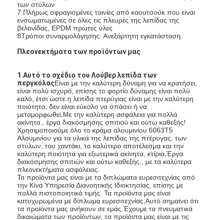
των στύλων
Σχετικά με εμάς
7.Πλήρως σφραγισμένες ταινίες από καουτσούκ που είναι
ενσωματωμένες σε όλες τις πλευρές της λεπίδας της
βελονίδας, EPDM πρώτες ύλες
Επισκεψή εργοστασίου
8Τρόποι συναρμολόγησης: Ανεξάρτητη εγκατάσταση.
Πλεονεκτήματα των προϊόντων μας
Έλεγχος ποιότητας
Ειδήσεις
1.Αυτό το σχέδιο του Λούβερ λεπίδα των
περγκόλας
Είναι με την καλύτερη δύναμη για να κρατήσει,
είναι πολύ ισχυρό, επίσης το φορτίο δύναμης είναι πολύ
Μιλήστε τώρα.
καλό, έτσι ώστε η λεπίδα πτερύγιας είναι με την καλύτερη
ποιότητα, δεν είναι εύκολο να σπάσει ή να
μεταμορφωθεί,Με την καλύτερη ασφάλεια για πολλά
ακίνητα., έργα διακόσμησης σπιτιού και ούτω καθεξής!
Χρησιμοποιούμε όλο το κράμα αλουμινίου 6063T5
Αλουμινίου για τα υλικά της λεπίδας της πτέρυγας, των
Πέργκολα Louvered αργιλίου
στύλων, του χαντάκι, το καλύτερο αποτέλεσμα και την
καλύτερη ποιότητα για εξωτερικά ακίνητα, κτίρια,Έργα
Μηχανοποιημένη πέργκολα αργιλίου
διακόσμησης σπιτιών και ούτω καθεξής., με τα καλύτερα
πλεονεκτήματα ασφάλειας.
Τα προϊόντα μας είναι με τα διπλώματα ευρεσιτεχνίας από
Περγόλα από συρρικνώσιμο ύφασμα
την Κίνα Υπηρεσία Διανοητικής Ιδιοκτησίας, επίσης με
πολλά πιστοποιητικά τιμής. Τα προϊόντα μας είναι
κατοχυρωμένα με δίπλωμα ευρεσιτεχνίας,Αυτό σημαίνει ότι
Εισελκόμενο awning
τα προϊόντα μας ανήκουν σε εμάς.Έχουμε τα πνευματικά
δικαιώματα των προϊόντων, τα προϊόντα μας είναι με τις