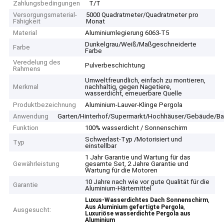
Zahlungsbedingungen
T/T
Versorgungsmaterial-
5000 Quadratmeter/Quadratmeter pro
Fähigkeit
Monat
Material
Aluminiumlegierung 6063-T5
Dunkelgrau/Weiß/Maßgeschneiderte
Farbe
Farbe
Veredelung des
Pulverbeschichtung
Rahmens
Umweltfreundlich, einfach zu montieren,
Merkmal
nachhaltig, gegen Nagetiere,
wasserdicht, erneuerbare Quelle
Produktbezeichnung
Aluminium-Lauver-Klinge Pergola
Anwendung
Garten/Hinterhof/Supermarkt/Hochhäuser/Gebäude/
Funktion
100% wasserdicht / Sonnenschirm
Schwerlast-Typ /Motorisiert und
Typ
einstellbar
1 Jahr Garantie und Wartung für das
Gewährleistung
gesamte Set, 2 Jahre Garantie und
Wartung für die Motoren
10 Jahre nach wie vor gute Qualität für die
Garantie
Aluminium-Härtemittel
,
Luxus-Wasserdichtes Dach Sonnenschirm
,
Aus Aluminium gefertigte Pergola
Ausgesucht:
Luxuriöse wasserdichte Pergola aus
Aluminium