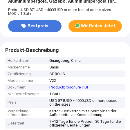
Aluminiumpergola, Gazebo, Aluminiumpergola für
Villen
Preis：USD 871USD ~4000USD or more based on the sizes
MOQ：1 Satz
Bestpreis
Wir Reden Jetzt.
Produkt-Beschreibung
Herkunftsort
Guangdong, China
Markenname
Oasis
Zertifizierung
CE ROHS
Modellnummer
V22
Dokument
Produktbroschüre PDF
Min Bestellmenge
1 Satz
USD 871USD ~4000USD or more based
Preis
on the sizes
Verpackung
Karton-Festkarton mit Sperrholz an der
Informationen
Außenseite zur Konsolidierung
7~12 Tage für die Proben, 30 Tage für die
Lieferzeit
offiziellen Bestellungen