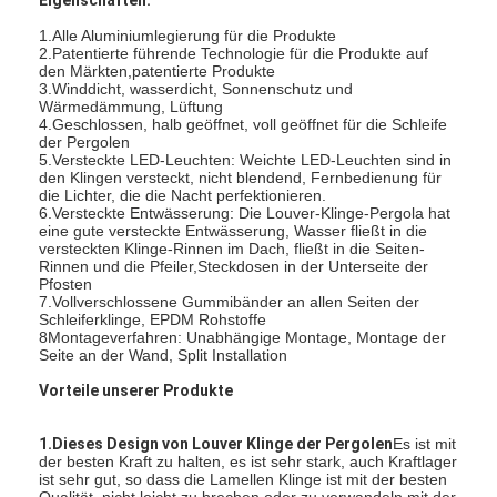
1.Alle Aluminiumlegierung für die Produkte
2.Patentierte führende Technologie für die Produkte auf
den Märkten,patentierte Produkte
3.Winddicht, wasserdicht, Sonnenschutz und
Wärmedämmung, Lüftung
4.Geschlossen, halb geöffnet, voll geöffnet für die Schleife
der Pergolen
5.Versteckte LED-Leuchten: Weichte LED-Leuchten sind in
den Klingen versteckt, nicht blendend, Fernbedienung für
die Lichter, die die Nacht perfektionieren.
6.Versteckte Entwässerung: Die Louver-Klinge-Pergola hat
eine gute versteckte Entwässerung, Wasser fließt in die
versteckten Klinge-Rinnen im Dach, fließt in die Seiten-
Rinnen und die Pfeiler,Steckdosen in der Unterseite der
Pfosten
7.Vollverschlossene Gummibänder an allen Seiten der
Schleiferklinge, EPDM Rohstoffe
8Montageverfahren: Unabhängige Montage, Montage der
Seite an der Wand, Split Installation
Zu Hause
Vorteile unserer Produkte
Produkte
1.Dieses Design von Louver Klinge der Pergolen
Es ist mit
der besten Kraft zu halten, es ist sehr stark, auch Kraftlager
Videos
ist sehr gut, so dass die Lamellen Klinge ist mit der besten
Qualität, nicht leicht zu brechen oder zu verwandeln,mit der