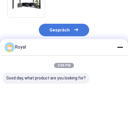
Aluminiumpergola, Gazebo,
Aluminiumpergola für Villen
Gespräch
Royal
Empfohlene Produkte
3:09 PM
Good day, what product are you looking for?
motorisierte
100% Regendichtes
Beste Preise f
Lamellenpergola
Aluminium Pergola-
Aluminium-
Dachsystem für den
Lamellen-Perg
Außenbereich
vom Typ Leich