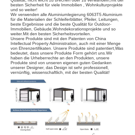
besten Sicherheit für viele Immobilien , Wohnkulturprojekte
Über uns
und so weiter!
Wir verwenden alle Aluminiumlegierung 6063T5 Aluminium
Werksbesichtigung
für die Materialien der Schleiferblätter, Pfeiler, Leitungen,
beste Ergebnisse und die beste Qualität für Outdoor-
Immobilien, Gebäude,Wohndekorationsprojekte und so
Qualitätskontrolle
weiter.Mit den besten Sicherheitsvorteilen.
Unsere Produkte sind mit den Patenten von China
Intellectual Property Administration, auch mit einer Menge
Neuigkeiten
von Ehrenzertifikaten. Unsere Produkte sind patentiert,Was
bedeutet, dass unsere Produkte Form gehört uns.Wir
haben die Urheberrechte an den Produkten, unsere
Wir Reden Jetzt.
Produkte sind von unseren eigenen guten Gedanken
unserer Designer, das Design ist sehr professionell,
vernünftig, wissenschaftlich, mit der besten Qualität!
Aluminiumpergola mit Luftschlitzen
Motorisierte Aluminiumpergola
Pergola aus einziehbarem Stoff
einziehbare Markise