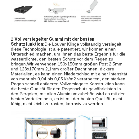
Pergola für leichte Zwecke
Elektrische Sonnenschutzwand
Garten-Carports
2.
Vollversiegelter Gummi mit der besten
Schutzfunktion:
Die Louver Klinge vollständig versiegelt,
Zipbahn-Vorhänge
diese Technologie ist alle patentiert, wir können einen
Unterschied machen, um Ihnen das beste Ergebnis für die
Erweiterte Pergola aus Aluminium
wasserdichte, den besten Schutz vor dem Regen zu
bringen.Wir verwenden 150x150mm großen Post 2.5mm
und 123x170mm 2,1mm großer Dachrinnen, dickere
Markisenzusätze
Materialien, es kann einen Niederschlag mit einer Intensität
von mehr als 0,04 bis 0,05 l/s/m2 verarbeiten, den starken
Regen schnell entleeren.Vollversiegelte Konstruktion kann
die beste Qualität für den Regenschutz gewährleisten In
den Pergolen, mit allen Aluminiumzubehör, wird es mit den
besten Vorteilen sein, es ist mit der besten Qualität, nicht
fähig, nicht leicht zu rosten, korrosiv zu werden.