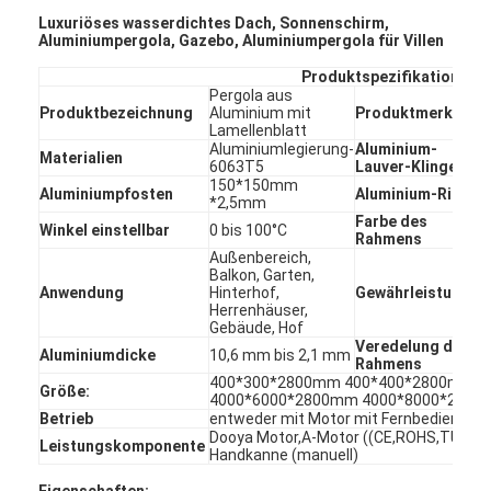
Luxuriöses wasserdichtes Dach, Sonnenschirm,
Aluminiumpergola, Gazebo, Aluminiumpergola für Villen
Produktspezifikation
Pergola aus
Produktbezeichnung
Aluminium mit
Produktmerkmale
Lamellenblatt
Aluminiumlegierung-
Aluminium-
Materialien
6063T5
Lauver-Klinge
150*150mm
Aluminiumpfosten
Aluminium-Rinnen
*2,5mm
Farbe des
Winkel einstellbar
0 bis 100°C
Rahmens
Außenbereich,
Balkon, Garten,
Anwendung
Hinterhof,
Gewährleistung
Herrenhäuser,
Gebäude, Hof
Veredelung des
Aluminiumdicke
10,6 mm bis 2,1 mm
Rahmens
400*300*2800mm 400*400*2800mm 
Größe:
4000*6000*2800mm 4000*8000*280
Betrieb
entweder mit Motor mit Fernbedienung 
Dooya Motor,A-Motor ((CE,ROHS,TUV,UL,
Leistungskomponente
Handkanne (manuell)
Eigenschaften: