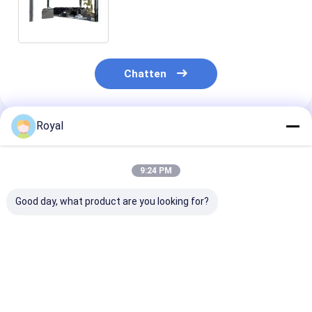
Gazebo Aluminium luik Pergola
Voor herenhuizen
Chatten
Royal
Geadviseerde Producten
9:24 PM
Good day, what product are you looking for?
pergola met
100%
Beste Prijzen 
gemotoriseerde
Regenbestendig
Lichtgewicht
luwering
Outdoor Aluminium
Aluminium Lam
Pergola
Pergola L001