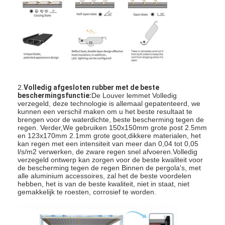
Lichte pergola
Elektrische zonnebescherming
Tuincarports
De Zonneblinden van het pitspoor
2.
Volledig afgesloten rubber met de beste
Verbeterde aluminium Louver Pergola
beschermingsfunctie:
De Louver lemmet Volledig
verzegeld, deze technologie is allemaal gepatenteerd, we
kunnen een verschil maken om u het beste resultaat te
Afbaardende toebehoren
brengen voor de waterdichte, beste bescherming tegen de
regen. Verder,We gebruiken 150x150mm grote post 2.5mm
en 123x170mm 2.1mm grote goot,dikkere materialen, het
kan regen met een intensiteit van meer dan 0,04 tot 0,05
l/s/m2 verwerken, de zware regen snel afvoeren.Volledig
verzegeld ontwerp kan zorgen voor de beste kwaliteit voor
de bescherming tegen de regen Binnen de pergola's, met
alle aluminium accessoires, zal het de beste voordelen
hebben, het is van de beste kwaliteit, niet in staat, niet
gemakkelijk te roesten, corrosief te worden.