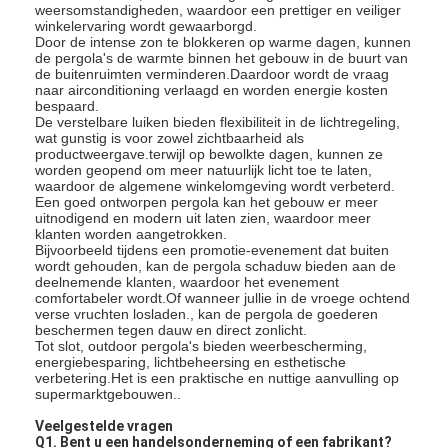
weersomstandigheden, waardoor een prettiger en veiliger
winkelervaring wordt gewaarborgd.
Door de intense zon te blokkeren op warme dagen, kunnen
de pergola's de warmte binnen het gebouw in de buurt van
de buitenruimten verminderen.Daardoor wordt de vraag
naar airconditioning verlaagd en worden energie kosten
bespaard.
De verstelbare luiken bieden flexibiliteit in de lichtregeling,
wat gunstig is voor zowel zichtbaarheid als
productweergave.terwijl op bewolkte dagen, kunnen ze
worden geopend om meer natuurlijk licht toe te laten,
waardoor de algemene winkelomgeving wordt verbeterd.
Een goed ontworpen pergola kan het gebouw er meer
uitnodigend en modern uit laten zien, waardoor meer
klanten worden aangetrokken.
Bijvoorbeeld tijdens een promotie-evenement dat buiten
wordt gehouden, kan de pergola schaduw bieden aan de
deelnemende klanten, waardoor het evenement
comfortabeler wordt.Of wanneer jullie in de vroege ochtend
verse vruchten losladen., kan de pergola de goederen
beschermen tegen dauw en direct zonlicht.
Tot slot, outdoor pergola's bieden weerbescherming,
energiebesparing, lichtbeheersing en esthetische
verbetering.Het is een praktische en nuttige aanvulling op
supermarktgebouwen..
Veelgestelde vragen
Q1. Bent u een handelsonderneming of een fabrikant?