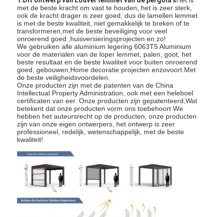
met de beste kracht om vast te houden, het is zeer sterk,
Over ons
ook de kracht drager is zeer goed, dus de lamellen lemmet
is met de beste kwaliteit, niet gemakkelijk te breken of te
Fabriekstocht
transformeren,met de beste beveiliging voor veel
onroerend goed ,huisversieringsprojecten en zo!
We gebruiken alle aluminium legering 6063T5 Aluminium
Kwaliteitscontrole
voor de materialen van de loper lemmet, palen, goot, het
beste resultaat en de beste kwaliteit voor buiten onroerend
goed, gebouwen,Home decoratie projecten enzovoort.Met
Nieuws
de beste veiligheidsvoordelen.
Onze producten zijn met de patenten van de China
Intellectual Property Administration, ook met een heleboel
Ga Nu Praten.
certificaten van eer. Onze producten zijn gepatenteerd,Wat
betekent dat onze producten vorm ons toebehoort We
hebben het auteursrecht op de producten, onze producten
zijn van onze eigen ontwerpers, het ontwerp is zeer
professioneel, redelijk, wetenschappelijk, met de beste
De Pergola van aluminiumlouvered
kwaliteit!
Gemotoriseerde Aluminiumpergola
Pergola van terugtrekbare stoffen
Het intrekbare afbaarden