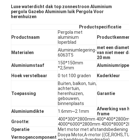
Luxe waterdicht dak top zonnestroon Aluminium
pergola Gazebo Aluminium luik Pergola Voor
herenhuizen
Productspecificatie
Pergola met
W
Productnaam
aluminium
Productkenmerken
loperblad
met een diameter
Aluminiumlegering-
Materialen
van niet meer dan
6063T5
20 mm
150*150mm
Aluminiumstaaf
Aluminiumrippen
*2,5mm
D
Hoek verstelbaar
0 tot 100 graden
Kaderkleur
Buiten, balkon, tuin,
achtertuin,
1
Toepassing
herenhuizen,
Garantie
j
gebouwen,
binnenplaats
Afwerking van het
Aluminiumdikte
1.6mm~2.1mm
P
frame
400*300*2800mm 400*400*2800mm 4
Grootte:
4000*6000*2800mm 4000*8000*2800
Operatie
Met motor met afstandsbediening of me
Dooya Motor,A-motor ((CE,ROHS,TUV,UL,S
Vermogencomponent
en handdoos (handmatig)