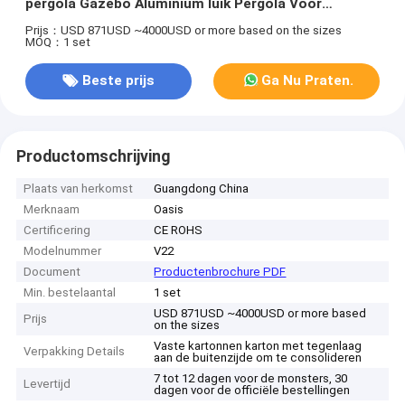
pergola Gazebo Aluminium luik Pergola Voor
herenhuizen
Prijs：USD 871USD ~4000USD or more based on the sizes
MOQ：1 set
Beste prijs
Ga Nu Praten.
Productomschrijving
Plaats van herkomst
Guangdong China
Merknaam
Oasis
Certificering
CE ROHS
Modelnummer
V22
Document
Productenbrochure PDF
Min. bestelaantal
1 set
USD 871USD ~4000USD or more based
Prijs
on the sizes
Vaste kartonnen karton met tegenlaag
Verpakking Details
aan de buitenzijde om te consolideren
7 tot 12 dagen voor de monsters, 30
Levertijd
dagen voor de officiële bestellingen