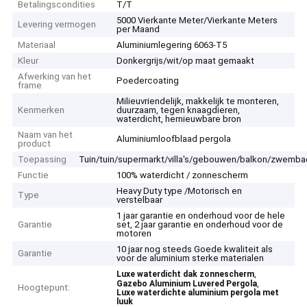
Betalingscondities
T/T
5000 Vierkante Meter/Vierkante Meters
Levering vermogen
per Maand
Materiaal
Aluminiumlegering 6063-T5
Kleur
Donkergrijs/wit/op maat gemaakt
Afwerking van het
Poedercoating
frame
Milieuvriendelijk, makkelijk te monteren,
Kenmerken
duurzaam, tegen knaagdieren,
waterdicht, hernieuwbare bron
Naam van het
Aluminiumloofblaad pergola
product
Toepassing
Tuin/tuin/supermarkt/villa's/gebouwen/balkon/zwemba
Functie
100% waterdicht / zonnescherm
Heavy Duty type /Motorisch en
Type
verstelbaar
1 jaar garantie en onderhoud voor de hele
Garantie
set, 2 jaar garantie en onderhoud voor de
motoren
10 jaar nog steeds Goede kwaliteit als
Garantie
voor de aluminium sterke materialen
,
Luxe waterdicht dak zonnescherm
,
Gazebo Aluminium Luvered Pergola
Hoogtepunt:
Luxe waterdichte aluminium pergola met
luuk