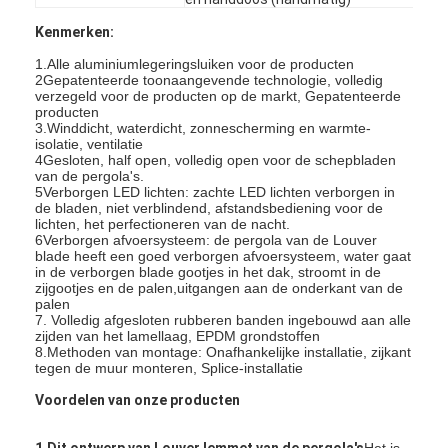
Kenmerken:
1.Alle aluminiumlegeringsluiken voor de producten
2Gepatenteerde toonaangevende technologie, volledig
verzegeld voor de producten op de markt, Gepatenteerde
producten
3.Winddicht, waterdicht, zonnescherming en warmte-
isolatie, ventilatie
4Gesloten, half open, volledig open voor de schepbladen
van de pergola's.
5Verborgen LED lichten: zachte LED lichten verborgen in
de bladen, niet verblindend, afstandsbediening voor de
lichten, het perfectioneren van de nacht.
6Verborgen afvoersysteem: de pergola van de Louver
blade heeft een goed verborgen afvoersysteem, water gaat
in de verborgen blade gootjes in het dak, stroomt in de
zijgootjes en de palen,uitgangen aan de onderkant van de
palen
7. Volledig afgesloten rubberen banden ingebouwd aan alle
Huis
zijden van het lamellaag, EPDM grondstoffen
8.Methoden van montage: Onafhankelijke installatie, zijkant
tegen de muur monteren, Splice-installatie
Producten
Voordelen van onze producten
Video's
1.Dit ontwerp van Louver lemmet van de pergola's
Het is