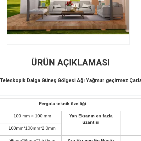
ÜRÜN AÇIKLAMASI
ir Teleskopik Dalga Güneş Gölgesi Ağı Yağmur geçirmez Çatla
Pergola teknik özelliği
100 mm × 100 mm
Yan Ekranın en fazla
uzantısı
100mm*100mm*2.0mm
96mm*65mm*2.5.0mm
Yan Ekranın En Büyük