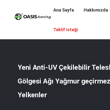
Ana Sayfa
Hakkımızda
Ana Sayfa
/
Ürünler
/
Çekici Kumaş Pergola
/
Yeni Anti-U
Teklif Isteği
Yeni Anti-UV Çekilebilir Tele
Gölgesi Ağı Yağmur geçirmez 
Yelkenler