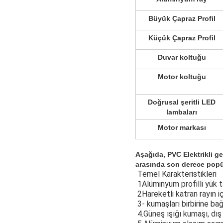
Büyük Çapraz Profil
Küçük Çapraz Profil
Duvar koltuğu
Motor koltuğu
Doğrusal şeritli LED
lambaları
Motor markası
Aşağıda, PVC Elektrikli ger
arasında son derece popül
Temel Karakteristikleri
1Alüminyum profilli yük t
2Hareketli katran rayın i
3- kumaşları birbirine ba
4.Güneş ışığı kumaşı, dış