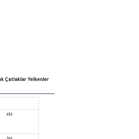
k Çatlaklar Yelkenler
4M
3M