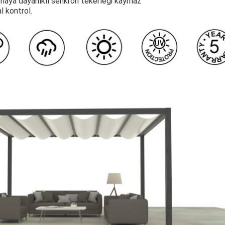
maya dayanıklı senkron tekerleği kaymaz
l kontrol.