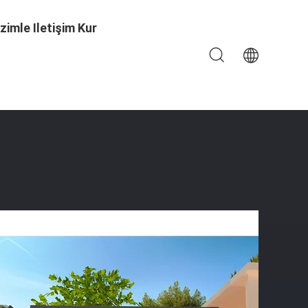
izimle Iletişim Kur
Çatısı Yelkenler