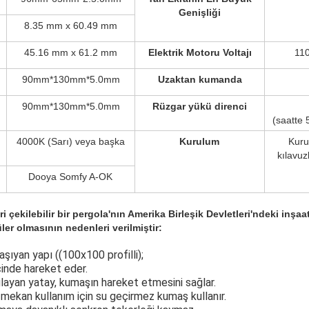
Genişliği
8.35 mm x 60.49 mm
45.16 mm x 61.2 mm
Elektrik Motoru Voltajı
11
90mm*130mm*5.0mm
Uzaktan kumanda
90mm*130mm*5.0mm
Rüzgar yükü direnci
(saatte 
4000K (Sarı) veya başka
Kurulum
Kuru
kılavuz
Dooya Somfy A-OK
i çekilebilir bir pergola'nın Amerika Birleşik Devletleri'ndeki inşaa
er olmasının nedenleri verilmiştir:
aşıyan yapı ((100x100 profilli);
çinde hareket eder.
ğlayan yatay, kumaşın hareket etmesini sağlar.
 mekan kullanım için su geçirmez kumaş kullanır.