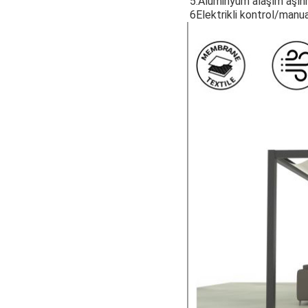
5.Alüminyum alaşım aşın
6Elektrikli kontrol/manua