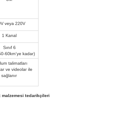
0V veya 220V
1 Kanal
Sınıf 6
50-60km'ye kadar)
lum talimatları
lar ve videolar ile
sağlanır
t malzemesi tedarikçileri