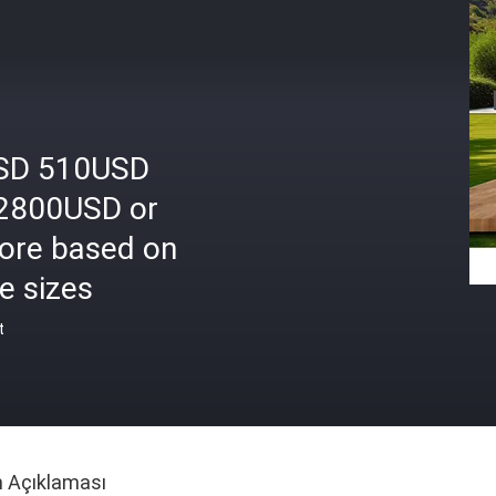
SD 510USD
2800USD or
ore based on
e sizes
t
n Açıklaması