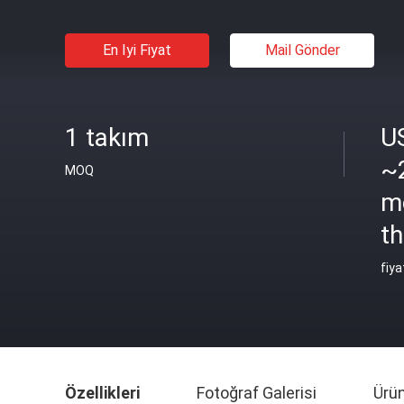
En Iyi Fiyat
Mail Gönder
1 takım
U
~
MOQ
m
th
fiya
Özellikleri
Fotoğraf Galerisi
Ürü