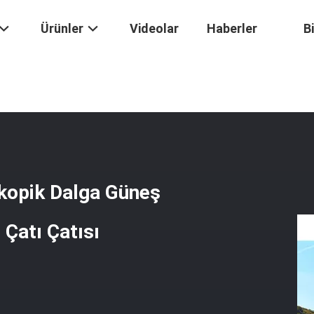
Ürünler
Videolar
Haberler
B
V Çekilebilir Teleskopik Dalga Güneş Gölgesi Ağı Yağmur Geçirmez Çatı 
skopik Dalga Güneş
Çatı Çatısı