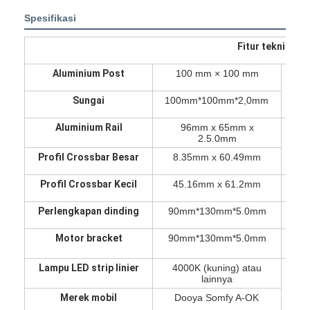
Spesifikasi
Fitur teknis pe
Aluminium Post
100 mm × 100 mm
E
Sungai
100mm*100mm*2,0mm
Aluminium Rail
96mm x 65mm x
Le
2.5.0mm
Profil Crossbar Besar
8.35mm x 60.49mm
Profil Crossbar Kecil
45.16mm x 61.2mm
Teg
Perlengkapan dinding
90mm*130mm*5.0mm
K
Motor bracket
90mm*130mm*5.0mm
Ket
Lampu LED strip linier
4000K (kuning) atau
lainnya
Merek mobil
Dooya Somfy A-OK