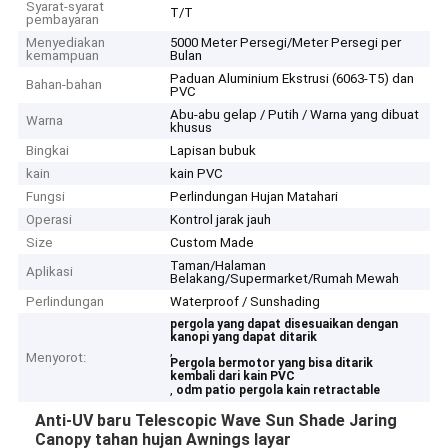
Syarat-syarat
T/T
pembayaran
Menyediakan
5000 Meter Persegi/Meter Persegi per
kemampuan
Bulan
Paduan Aluminium Ekstrusi (6063-T5) dan
Bahan-bahan
PVC
Abu-abu gelap / Putih / Warna yang dibuat
Warna
khusus
Bingkai
Lapisan bubuk
kain
kain PVC
Fungsi
Perlindungan Hujan Matahari
Operasi
Kontrol jarak jauh
Size
Custom Made
Taman/Halaman
Aplikasi
Belakang/Supermarket/Rumah Mewah
Perlindungan
Waterproof / Sunshading
pergola yang dapat disesuaikan dengan
kanopi yang dapat ditarik
,
Menyorot:
Pergola bermotor yang bisa ditarik
kembali dari kain PVC
,
odm patio pergola kain retractable
Anti-UV baru Telescopic Wave Sun Shade Jaring
Canopy tahan hujan Awnings layar