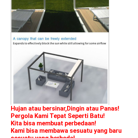
Pergola tugas ringan
Papan Penutup Pemandangan Lampu Matahari Listrik
Taman Carports
Tirai Zip Track
Pergola Louver Aluminium yang Ditingkatkan
aksesoris tenda
Hujan atau bersinar,
Dingin atau Panas!
Pergola Kami Tepat Seperti Batu!
Kita bisa membuat perbedaan!
Kami bisa membawa sesuatu yang baru