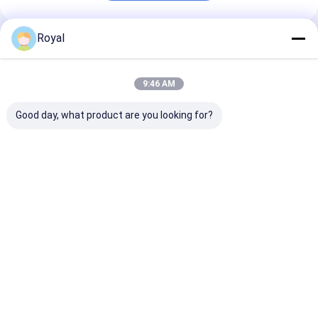
Royal
Rekomendasi Produk
9:46 AM
Good day, what product are you looking for?
Pemasangan Mudah
All-Weather
Modern Elega
Pergola Rangka
Aluminium Patio
Frame Alumin
Aluminium Tugas
Cover Corrosion-
Shade Material
Berat - Kanopi
Resistant Frame
tahan lama & 
Penahan Sinar
Tear-Proof Fabric
Profesional
Harga terbaik
Harga terbaik
Harga terb
Matahari yang Dapat
Windproof
Waterproof
Ditarik untuk Teras
Retractable Terrace
Extendable Ba
& Halaman Belakang
Canopy
Cover
Rumah
Tentang
Hubungi
Desktop
kita
kami
Site
Sitemap
Kebijakan Privasi