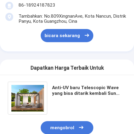
86-18924187823
Tambahkan: No.809XingnanAve, Kota Nancun, Distrik
Panyu, Kota Guangzhou, Cina
bicara sekarang
Dapatkan Harga Terbaik Untuk
Anti-UV baru Telescopic Wave
yang bisa ditarik kembali Sun
Shade Net Rainproof Canopy
Awnings Sails
mengobrol