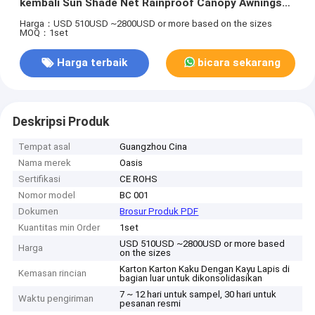
kembali Sun Shade Net Rainproof Canopy Awnings
Sails
Harga：USD 510USD ~2800USD or more based on the sizes
MOQ：1set
Harga terbaik
bicara sekarang
Deskripsi Produk
Tempat asal
Guangzhou Cina
Nama merek
Oasis
Sertifikasi
CE ROHS
Nomor model
BC 001
Dokumen
Brosur Produk PDF
Kuantitas min Order
1set
USD 510USD ~2800USD or more based
Harga
on the sizes
Karton Karton Kaku Dengan Kayu Lapis di
Kemasan rincian
bagian luar untuk dikonsolidasikan
7 ~ 12 hari untuk sampel, 30 hari untuk
Waktu pengiriman
pesanan resmi