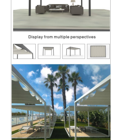
Tentang kami
Tur Pabrik
Kontrol Kualitas
Berita
bicara sekarang
Pergola berlubang aluminium
Pergola Aluminium Bermotor
Pergola kain yang bisa ditarik
Tenda yang bisa ditarik