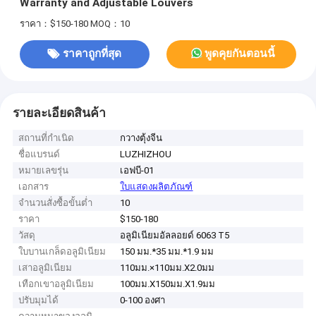
Warranty and Adjustable Louvers
ราคา：$150-180
MOQ：10
ราคาถูกที่สุด
พูดคุยกันตอนนี้
รายละเอียดสินค้า
สถานที่กำเนิด
กวางตุ้งจีน
ชื่อแบรนด์
LUZHIZHOU
หมายเลขรุ่น
เอฟบี-01
เอกสาร
ใบแสดงผลิตภัณฑ์
จำนวนสั่งซื้อขั้นต่ำ
10
ราคา
$150-180
วัสดุ
อลูมิเนียมอัลลอยด์ 6063 T5
ใบบานเกล็ดอลูมิเนียม
150 มม.*35 มม.*1.9 มม
เสาอลูมิเนียม
110มม.×110มม.X2.0มม
เทือกเขาอลูมิเนียม
100มม.X150มม.X1.9มม
ปรับมุมได้
0-100 องศา