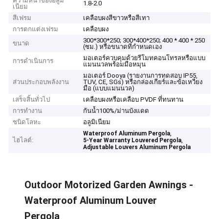
ความหนาของอลูมิ
1.8-2.0
เนียม
สีเฟรม
เคลือบผงสีขาวหรือสีเทา
การตกแต่งเฟรม
เคลือบผง
300*300*250; 300*400*250; 400 * 400 * 250
ขนาด
(ซม.) หรือขนาดที่กำหนดเอง
มอเตอร์ควบคุมด้วยรีโมทคอนโทรลหรือแบบ
การดำเนินการ
แมนนวลพร้อมมือหมุน
มอเตอร์ Dooya (รายงานการทดสอบ IP55,
ส่วนประกอบพลังงาน
TUV, CE, SGs) หรือกล่องเกียร์และข้อเหวี่ยง
มือ (แบบแมนนวล)
เสร็จสิ้นทั่วไป
เคลือบผงหรือเคลือบ PVDF ที่ทนทาน
การทำงาน
กันน้ำ100%/ม่านบังแดด
ชนิดโลหะ
อลูมิเนียม
,
Waterproof Aluminum Pergola
ไฮไลต์:
,
5-Year Warranty Louvered Pergola
Adjustable Louvers Aluminum Pergola
Outdoor Motorized Garden Awnings -
Waterproof Aluminum Louver
Pergola