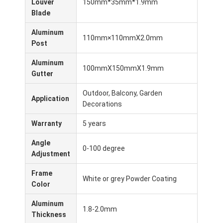
Louver
150mm*35mm*1.9mm
হালকা ডিউটি পারগোল
Blade
ইলেকট্রিক সানশ্যাড আউনিং
Aluminum
110mm×110mmX2.0mm
Post
বাগান কারপোর্ট
Aluminum
100mmX150mmX1.9mm
জিপ ট্র্যাক ব্লাইন্ডস
Gutter
Outdoor, Balcony, Garden
আপগ্রেড অ্যালুমিনিয়াম লউভার পেরগোলা
Application
Decorations
শামিয়ানা আনুষাঙ্গিক
Warranty
5 years
Angle
0-100 degree
Adjustment
Frame
White or grey Powder Coating
Color
Aluminum
1.8-2.0mm
Thickness