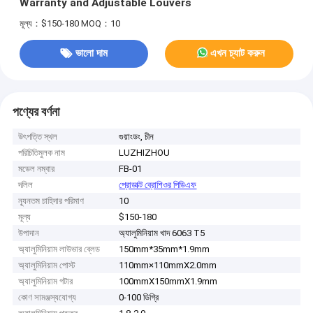
Warranty and Adjustable Louvers
মূল্য：$150-180
MOQ：10
ভালো দাম
এখন চ্যাট করুন
পণ্যের বর্ণনা
উৎপত্তি স্থল
গুয়াংডং, চীন
পরিচিতিমুলক নাম
LUZHIZHOU
মডেল নম্বার
FB-01
দলিল
প্রোডাক্ট ব্রোশিওর পিডিএফ
ন্যূনতম চাহিদার পরিমাণ
10
মূল্য
$150-180
উপাদান
অ্যালুমিনিয়াম খাদ 6063 T5
অ্যালুমিনিয়াম লাউভার ব্লেড
150mm*35mm*1.9mm
অ্যালুমিনিয়াম পোস্ট
110mm×110mmX2.0mm
অ্যালুমিনিয়াম গটার
100mmX150mmX1.9mm
কোণ সামঞ্জস্যযোগ্য
0-100 ডিগ্রি