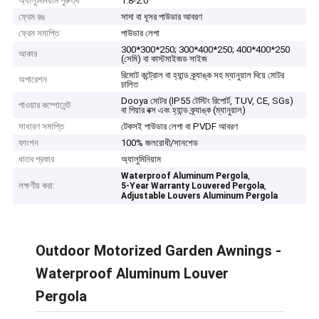
অ্যালুমিনিয়াম পুরুত্ব
1.8-2.0
ফ্রেম রঙ
সাদা বা ধূসর পাউডার আবরণ
ফ্রেম সমাপ্তি
পাউডার লেপা
300*300*250; 300*400*250; 400*400*250
আকার
(সেমি) বা কাস্টমাইজড সাইজ
রিমোট কন্ট্রোল বা হ্যান্ড ক্র্যাঙ্ক সহ ম্যানুয়াল দিয়ে মোটর
অপারেশন
চালিত
Dooya মোটর (IP55 টেস্টিং রিপোর্ট, TUV, CE, SGs)
পাওয়ার কম্পোনেন্ট
বা গিয়ার বক্স এবং হ্যান্ড ক্র্যাঙ্ক (ম্যানুয়াল)
সাধারণ সমাপ্তি
টেকসই পাউডার লেপা বা PVDF আবরণ
ফাংশন
100% জলরোধী/সানশেড
ধাতব প্রকার
অ্যালুমিনিয়াম
,
Waterproof Aluminum Pergola
লক্ষণীয় করা:
,
5-Year Warranty Louvered Pergola
Adjustable Louvers Aluminum Pergola
Outdoor Motorized Garden Awnings -
Waterproof Aluminum Louver
Pergola