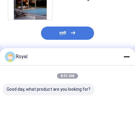
Warranty and Adjustable
Louvers
চ্যাট
Royal
প্রস্তাবিত পণ্য
8:51 AM
Good day, what product are you looking for?
মোটরাইজড লুভারড পারগোলা
১০০% বৃষ্টিরোধী আউটডোর
সেরা দাম নতুন হালকা দা
অ্যালুমিনিয়াম পেরগোলা কভার
টাইপ অ্যালুমিনিয়াম লু
সিস্টেম
পেরগোলা L001