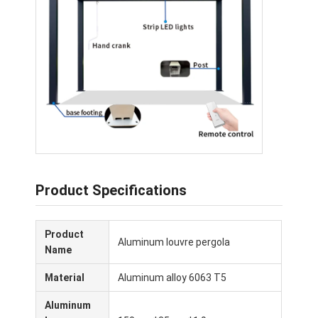
আমাদের সম্পর্কে
কারখানা পরিদর্শন
গুণমান নিয়ন্ত্রণ
খবর
এখন চ্যাট করুন
Product Specifications
অ্যালুমিনিয়াম ল্যাভারযুক্ত পারগোল
মোটর চালিত অ্যালুমিনিয়াম পারগোলা
Product
Aluminum louvre pergola
Name
প্রসারিত কাপড়ের পেরগোলাস
Material
Aluminum alloy 6063 T5
প্রত্যাহারযোগ্য শামিয়ানা
Aluminum