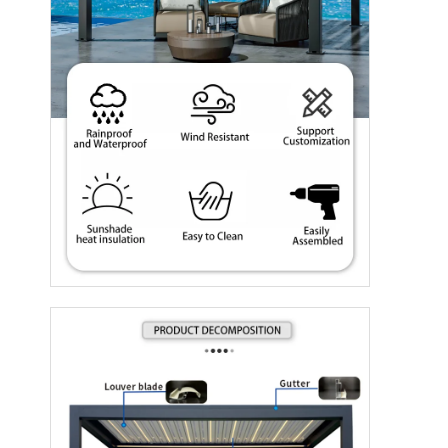
বাড়ি
পণ্য
ভিডিও