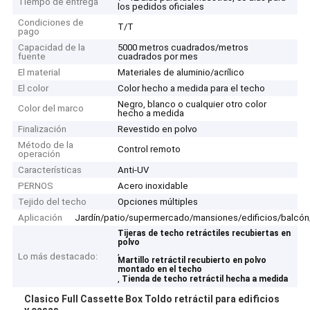
Tiempo de entrega
los pedidos oficiales
Condiciones de
T/T
pago
Capacidad de la
5000 metros cuadrados/metros
fuente
cuadrados por mes
El material
Materiales de aluminio/acrílico
El color
Color hecho a medida para el techo
Negro, blanco o cualquier otro color
Color del marco
hecho a medida
Finalización
Revestido en polvo
Método de la
Control remoto
operación
Características
Anti-UV
PERNOS
Acero inoxidable
Tejido del techo
Opciones múltiples
Aplicación
Jardín/patio/supermercado/mansiones/edificios/balcón
Tijeras de techo retráctiles recubiertas en
polvo
,
Lo más destacado:
Martillo retráctil recubierto en polvo
montado en el techo
,
Tienda de techo retráctil hecha a medida
Clasico Full Cassette Box Toldo retráctil para edificios
y casas