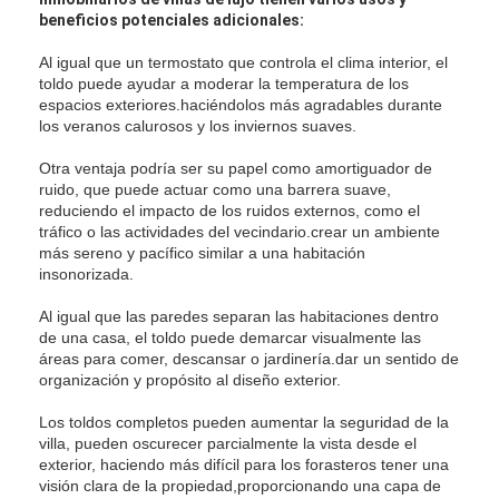
Pergola de trabajo ligero
beneficios potenciales adicionales:
Techo eléctrico para sombrillas
Al igual que un termostato que controla el clima interior, el
toldo puede ayudar a moderar la temperatura de los
espacios exteriores.haciéndolos más agradables durante
Coches de jardín
los veranos calurosos y los inviernos suaves.
Persianas de la pista de la cremallera
Otra ventaja podría ser su papel como amortiguador de
ruido, que puede actuar como una barrera suave,
Pergola mejorada de aluminio
reduciendo el impacto de los ruidos externos, como el
tráfico o las actividades del vecindario.crear un ambiente
más sereno y pacífico similar a una habitación
Accesorios del toldo
insonorizada.
Al igual que las paredes separan las habitaciones dentro
de una casa, el toldo puede demarcar visualmente las
áreas para comer, descansar o jardinería.dar un sentido de
organización y propósito al diseño exterior.
Los toldos completos pueden aumentar la seguridad de la
villa, pueden oscurecer parcialmente la vista desde el
exterior, haciendo más difícil para los forasteros tener una
visión clara de la propiedad,proporcionando una capa de