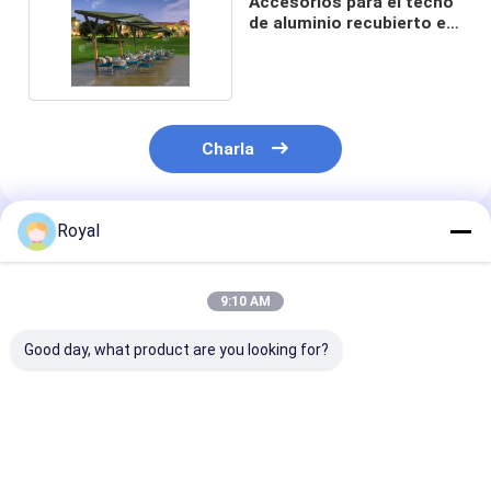
Accesorios para el techo
de aluminio recubierto en
polvo
Charla
Royal
Productos Recomendados
9:10 AM
Good day, what product are you looking for?
Hoteles Patio
Protección UV Arma
Caja de casete
Retráctil Techo de
plegable sombrilla
completa, dos