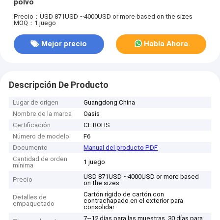
polvo
Precio：USD 871USD ~4000USD or more based on the sizes
MOQ：1 juego
Mejor precio
Habla Ahora.
Descripción De Producto
Lugar de origen
Guangdong China
Nombre de la marca
Oasis
Certificación
CE ROHS
Número de modelo
F6
Documento
Manual del producto PDF
Cantidad de orden
1 juego
mínima
USD 871USD ~4000USD or more based
Precio
on the sizes
Cartón rígido de cartón con
Detalles de
contrachapado en el exterior para
empaquetado
consolidar
7~12 días para las muestras, 30 días para