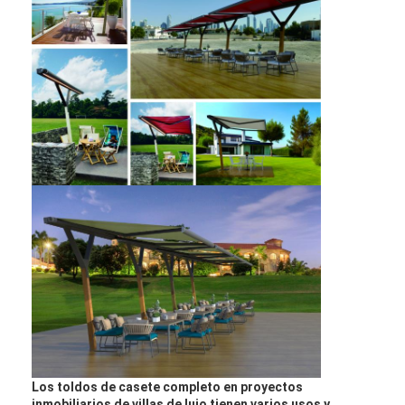
Sobre nosotros
Recorrido por la fábrica
Control de calidad
Noticias
Habla Ahora.
Pérgola Louvered de aluminio
Pérgola de aluminio motorizada
Pergola de tejido retráctil
Toldo retractable
Los toldos de casete completo en proyectos
inmobiliarios de villas de lujo tienen varios usos y