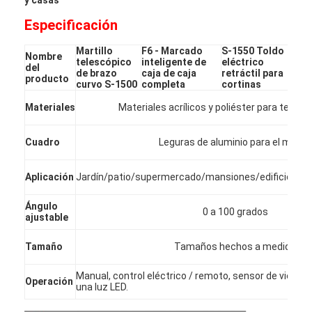
Especificación
Martillo
F6 - Marcado
S-1550 Toldo
Nombre
S
telescópico
inteligente de
eléctrico
del
r
de brazo
caja de caja
retráctil para
producto
c
curvo S-1500
completa
cortinas
Materiales
Materiales acrílicos y poliéster para tejido
Cuadro
Leguras de aluminio para el marco
Aplicación
Jardín/patio/supermercado/mansiones/edificios/ba
Ángulo
0 a 100 grados
ajustable
Tamaño
Tamaños hechos a medida
Manual, control eléctrico / remoto, sensor de viento y
Operación
una luz LED.