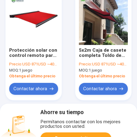
Protección solar con
5x2m Caja de casete
control remoto para
completa Toldo de
patios Puertas de
sombra retráctil con
Precio:
USD 871USD ~4000USD or more based on the sizes
Precio:
USD 871USD ~4000USD or more based on the sizes
ventanas
acabado recubierto
MOQ:
1 juego
MOQ:
1 juego
en polvo
Obtenga el último precio
Obtenga el último precio
Contactar ahora
Contactar ahora
Ahorre su tiempo
Permítanos contactar con los mejores
productos con usted.