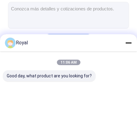
Pergola de trabajo ligero
Techo eléctrico para sombrillas
Coches de jardín
Continuar
Royal
Persianas de la pista de la cremallera
Pergola mejorada de aluminio
11:06 AM
Nuestras Categorías
Accesorios del toldo
Good day, what product are you looking for?
Pérgola Louvered de
Pérgola de aluminio
Pergola de tej
aluminio
motorizada
retráctil