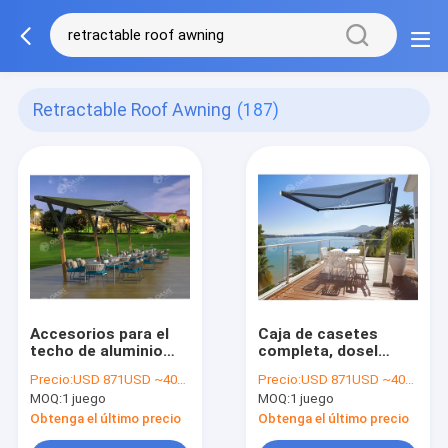
Retractable Roof Awning
(187)
Accesorios para el
Caja de casetes
techo de aluminio
completa, dosel
recubierto en polvo
retráctil para patio,
Precio:
USD 871USD ~4000USD or more based on the sizes
Precio:
USD 871USD ~4000USD or more based on the sizes
toldo retráctil,
MOQ:
1 juego
MOQ:
1 juego
ángulo ajustable.
Obtenga el último precio
Obtenga el último precio