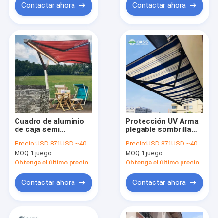
Contactar ahora
Contactar ahora
Cuadro de aluminio
Protección UV Arma
de caja semi
plegable sombrilla
retráctil, toldo de
retráctil Toldo
Precio:
USD 871USD ~4000USD or more based on the sizes
Precio:
USD 871USD ~4000USD or more based on the sizes
patio de trabajo
2.5x1.5m con marco
MOQ:
1 juego
MOQ:
1 juego
pesado, motorizado
de aluminio
Obtenga el último precio
Obtenga el último precio
Contactar ahora
Contactar ahora