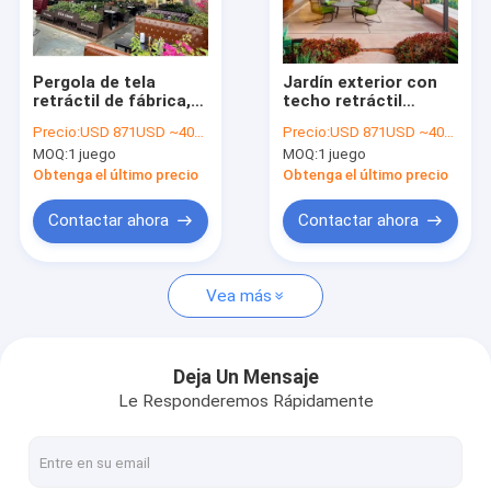
Sobre nosotros
Recorrido por la fábrica
Pergola de tela
Jardín exterior con
retráctil de fábrica,
techo retráctil
Control de calidad
Pergola de metal con
Gazebo, Pergola de
Precio:
USD 871USD ~4000USD or more based on the sizes
Precio:
USD 871USD ~4000USD or more based on the sizes
techo retráctil y
aluminio con dosel
MOQ:
1 juego
MOQ:
1 juego
lados
retráctil
Noticias
Obtenga el último precio
Obtenga el último precio
Habla Ahora.
Contactar ahora
Contactar ahora
Vea más
Pérgola Louvered de aluminio
Pérgola de aluminio motorizada
Deja Un Mensaje
Le Responderemos Rápidamente
Pergola de tejido retráctil
Toldo retractable