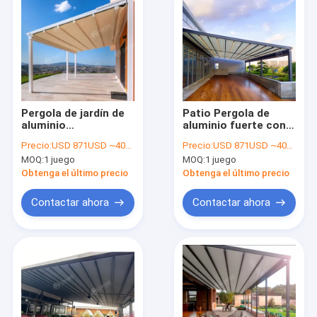
Pergola de jardín de
Patio Pergola de
aluminio
aluminio fuerte con
impermeable con
techo retráctil
Precio:
USD 871USD ~4000USD or more based on the sizes
Precio:
USD 871USD ~4000USD or more based on the sizes
techo plegable
control remoto de
MOQ:
1 juego
MOQ:
1 juego
retráctil y luces LED
tela de PVC
Obtenga el último precio
Obtenga el último precio
Contactar ahora
Contactar ahora
En casa.
Productos
Los vídeos