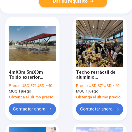
Dar su requisito
4mX3m 5mX3m
Techo retráctil de
Toldo exterior
aluminio
retráctil, sombreado
impermeable Pergola
Precio:
USD 871USD ~4000USD or more based on the sizes
Precio:
USD 871USD ~4000USD or more based on the sizes
retráctil para patio
Control remoto
MOQ:
1 juego
MOQ:
1 juego
moderno
Obtenga el último precio
Obtenga el último precio
Contactar ahora
Contactar ahora