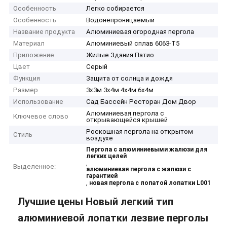
Особенность
Легко собирается
Особенность
Водонепроницаемый
Название продукта
Алюминиевая огородная пергола
Материал
Алюминиевый сплав 6063-T5
Приложение
Жилые Здания Патио
Цвет
Серый
Функция
Защита от солнца и дождя
Размер
3х3м 3х4м 4х4м 6х4м
Использование
Сад Бассейн Ресторан Дом Двор
Алюминиевая пергола с
Ключевое слово
открывающейся крышей
Роскошная пергола на открытом
Стиль
воздухе
Пергола с алюминиевыми жалюзи для
легких целей
,
Выделенное:
алюминиевая пергола с жалюзи с
гарантией
,
новая пергола с лопатой лопатки L001
Лучшие цены Новый легкий тип
алюминиевой лопатки лезвие перголы