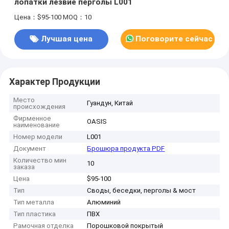
лопатки лезвие перголы L001
Цена：$95-100
MOQ：10
Лучшая цена
Поговорите сейчас
Характер Продукции
Место
Гуандун, Китай
происхождения
Фирменное
OASIS
наименование
Номер модели
L001
Документ
Брошюра продукта PDF
Количество мин
10
заказа
Цена
$95-100
Тип
Своды, беседки, перголы & мост
Тип металла
Алюминий
Тип пластика
ПВХ
Рамочная отделка
Порошковой покрытый