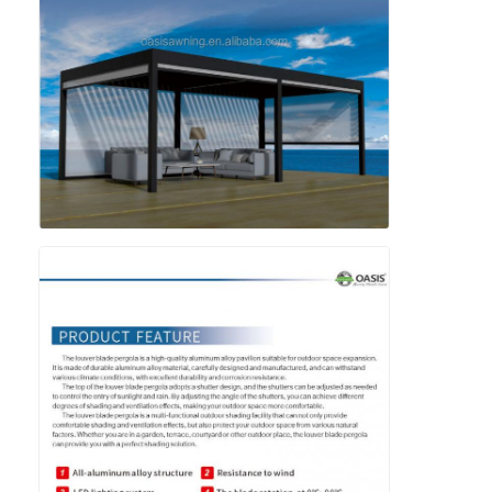
О нас
Экскурсия по заводу
Контроль качества
Новости
Поговорите сейчас
Алюминиевая Louvered пергола
Моторизованная алюминиевая пергола
Пергола из выдвижной ткани
Retractable тент