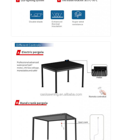
Легкая пергола
Электрический тент для солнцезащиты
Садовые автостоянки
Шторки следа застежка-молнии
Усовершенствованная алюминиевая лавка Пергола
Аксессуары тента