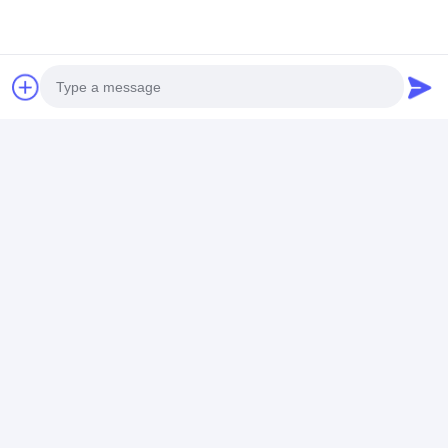
Photo
Video Call
Audio Call