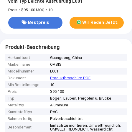
vom Typ Leichte Ausführung L001
Preis：$95-100
MOQ：10
Bestpreis
Wir Reden Jetzt.
Produkt-Beschreibung
Herkunftsort
Guangdong, China
Markenname
OASIS
Modellnummer
L001
Dokument
Produktbroschüre PDF
Min Bestellmenge
10
Preis
$95-100
Typ
Bögen, Lauben, Pergolen u. Brücke
Metalltyp
Aluminium
Kunststofftyp
PVC
Rahmen fertig
Pulverbeschichtet
Einfach zu montieren, Umweltfreundlich,
Besonderheit
UMWELTFREUNDLICH, Wasserdicht